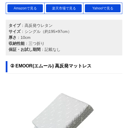
Amazonで見る
楽天市場で見る
Yahoo!で見る
タイプ
：高反発ウレタン
サイズ
：シングル（約195×97cm）
厚さ
：10cm
収納性能
：三つ折り
保証・お試し期間
：記載なし
② EMOOR(エムール) 高反発マットレス