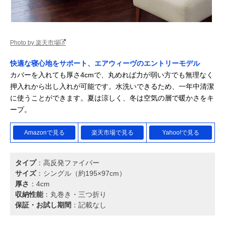
Photo by 楽天市場
快適な寝心地をサポート、エアウィーヴのエントリーモデル
カバーを入れても厚さ4cmで、丸めれば力が弱い方でも無理なく
押入れから出し入れが可能です。水洗いできるため、一年中清潔
に使うことができます。夏は涼しく、冬は空気の層で暖かさをキ
ープ。
Amazonで見る
楽天市場で見る
Yahoo!で見る
タイプ
：高反発ファイバー
サイズ
：シングル（約195×97cm）
厚さ
：4cm
収納性能
：丸巻き・三つ折り
保証・お試し期間
：記載なし