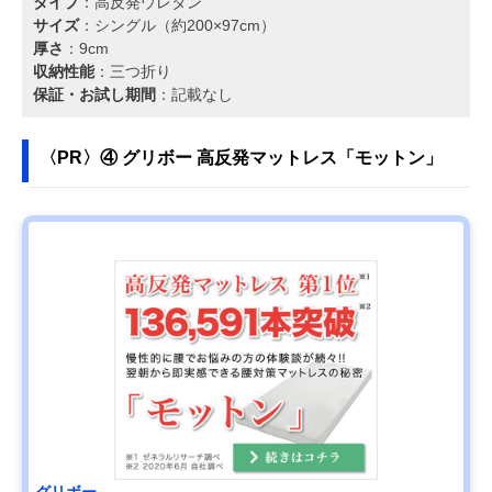
タイプ
：高反発ウレタン
サイズ
：シングル（約200×97cm）
厚さ
：9cm
収納性能
：三つ折り
保証・お試し期間
：記載なし
〈PR〉④ グリボー 高反発マットレス「モットン」