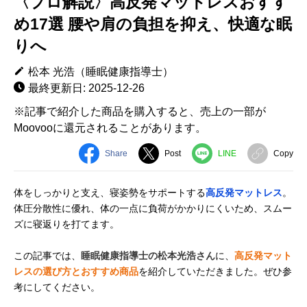
〈プロ解説〉高反発マットレスおすす
め17選 腰や肩の負担を抑え、快適な眠
りへ
松本 光浩（睡眠健康指導士）
最終更新日: 2025-12-26
※記事で紹介した商品を購入すると、売上の一部が
Moovooに還元されることがあります。
Share
Post
LINE
Copy
体をしっかりと支え、寝姿勢をサポートする
高反発マットレス
。
体圧分散性に優れ、体の一点に負荷がかかりにくいため、スムー
ズに寝返りを打てます。
この記事では、
睡眠健康指導士の松本光浩さん
に、
高反発マット
レスの選び方とおすすめ商品
を紹介していただきました。ぜひ参
考にしてください。