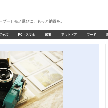
ーブー］
モノ選びに、もっと納得を。
グッズ
PC・スマホ
家電
アウトドア
フード