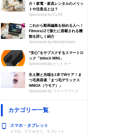
介！家電・家具レンタルのメリッ
トや注意点とは？
Sponsored by CLAS
これから動画編集を始める人へ！
Filmora12で新たに搭載される機
能を詳しく紹介
Sponsored by Wondershare
“安心”をサブスクするスマートロ
ック「bitlock MINI」
Sponsored by ビットキー
生え際と先端を1本でWケア！ま
つ毛美容液「まつ毛デラックス
WMOA（ウモア）」
Sponsored by ファーマフーズ
カテゴリー一覧
スマホ・タブレット
スマホ、アクセサリ、タブレット