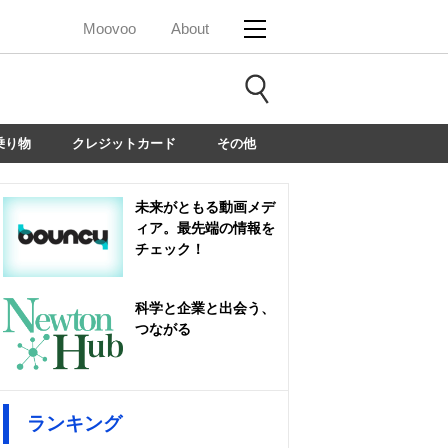
Moovoo
About
乗り物
クレジットカード
その他
未来がともる動画メデ
ィア。最先端の情報を
チェック！
科学と企業と出会う、
つながる
ランキング