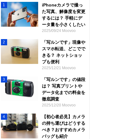
iPhoneカメラで撮っ
1
た写真、解像度を変更
するには？ 手軽にデ
ータ量を小さくしたい
2025/09/24 Moovoo
「写ルンです」現像や
2
スマホ転送、どこでで
きる？ ネットショッ
プも便利
2025/12/21 Moovoo
「写ルンです」の値段
3
は？ 写真プリントや
データ化までの料金を
徹底調査
2025/12/20 Moovoo
【初心者必見】カメラ
4
の持ち運びはどうする
べき？おすすめカメラ
バッグも紹介