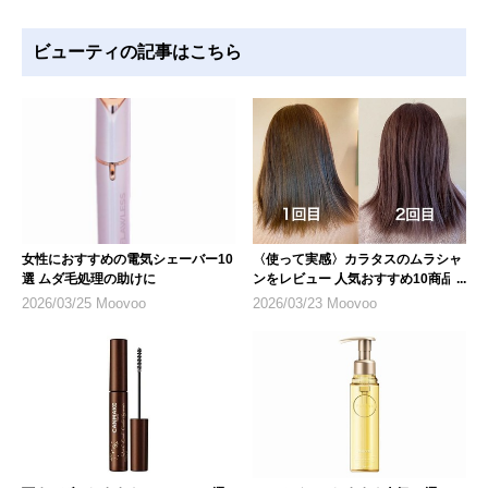
ビューティの記事はこちら
女性におすすめの電気シェーバー10
〈使って実感〉カラタスのムラシャ
選 ムダ毛処理の助けに
ンをレビュー 人気おすすめ10商品
も紹介
2026/03/25 Moovoo
2026/03/23 Moovoo