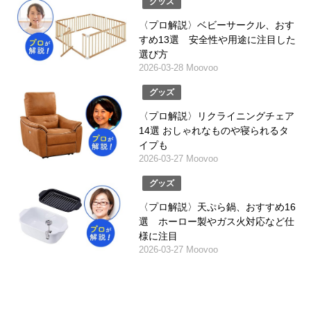
グッズ
〈プロ解説〉ベビーサークル、おす
すめ13選 安全性や用途に注目した
選び方
2026-03-28 Moovoo
グッズ
〈プロ解説〉リクライニングチェア
14選 おしゃれなものや寝られるタ
イプも
2026-03-27 Moovoo
グッズ
〈プロ解説〉天ぷら鍋、おすすめ16
選 ホーロー製やガス火対応など仕
様に注目
2026-03-27 Moovoo