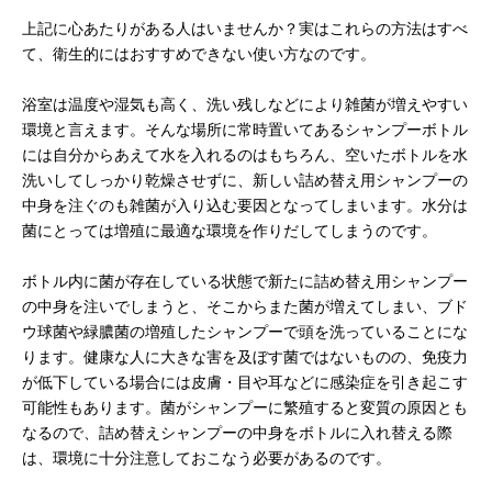
上記に心あたりがある人はいませんか？実はこれらの方法はすべ
て、衛生的にはおすすめできない使い方なのです。
浴室は温度や湿気も高く、洗い残しなどにより雑菌が増えやすい
環境と言えます。そんな場所に常時置いてあるシャンプーボトル
には自分からあえて水を入れるのはもちろん、空いたボトルを水
洗いしてしっかり乾燥させずに、新しい詰め替え用シャンプーの
中身を注ぐのも雑菌が入り込む要因となってしまいます。水分は
菌にとっては増殖に最適な環境を作りだしてしまうのです。
ボトル内に菌が存在している状態で新たに詰め替え用シャンプー
の中身を注いでしまうと、そこからまた菌が増えてしまい、ブド
ウ球菌や緑膿菌の増殖したシャンプーで頭を洗っていることにな
ります。健康な人に大きな害を及ぼす菌ではないものの、免疫力
が低下している場合には皮膚・目や耳などに感染症を引き起こす
可能性もあります。菌がシャンプーに繁殖すると変質の原因とも
なるので、詰め替えシャンプーの中身をボトルに入れ替える際
は、環境に十分注意しておこなう必要があるのです。