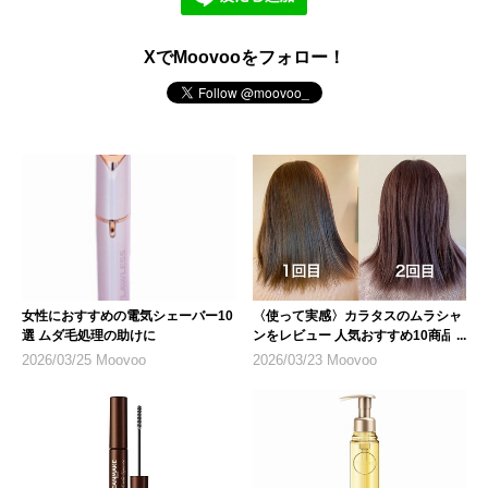
XでMoovooをフォロー！
女性におすすめの電気シェーバー10
〈使って実感〉カラタスのムラシャ
選 ムダ毛処理の助けに
ンをレビュー 人気おすすめ10商品
も紹介
2026/03/25 Moovoo
2026/03/23 Moovoo