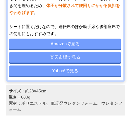
き間を埋めるため、
体圧が分散されて腰回りにかかる負担を
やわらげます
。
シートに置くだけなので、運転席のほか助手席や後部座席で
の使用にもおすすめです。
Amazonで見る
楽天市場で見る
Yahoo!で見る
サイズ
：約28×45cm
重さ
：680g
素材
：ポリエステル、低反発ウレタンフォーム、ウレタンフ
ォーム