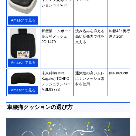
ション 5815-13
Amazonで見る
錦産業 トムボーイ
沈み込みを抑える
約幅43×奥行43
高反発メッシュ
高い反発力で体を
厚さ2cm
JC-1479
支える
Amazonで見る
未来科学(Mirai
通気性の高いムレ
約43×20cm
Kagaku) TOHPO
にくいメッシュ素
メッシュランバー
材を使用
MSL93773
Amazonで見る
テンピュール
衝撃吸収と体圧分
約30×25×6cm
車腰痛クッションの選び方
(Tempur) トランジ
散に優れた素材を
ットランバーサポ
使用
ート
Amazonで見る