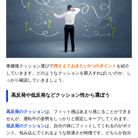
ボンフォーム
長距離運転をサポ
約28×45cm
(BONFORM) 楽サ
ートする腰当てク
ポ低反発 腰当てM
ッション
5601-72
Amazonで見る
コジット(COGIT)
沈み込みすぎず、
40×28×8.5cm
Amazonで見る
SOFIXGEL 腰サポ
体にフィットする
ルト除く）
ートクッション
2層構造
エクスジェル ハグ
骨盤をやさしく包
幅44×奥行115×
Amazonで見る
ドライブ ランバー
み込むようにホー
さ195cm
車腰痛クッション選びで
押さえておきたい5つのポイント
を紹介
クッション
ルド
していきます。どのようなクッションを購入すればいいのか、し
HUD11
っかり確認していきましょう。
三進興産 ソルボら
正しい姿勢を保
31×31×高さ4.5
Amazonで見る
く楽ランバーサポ
ち、腰への負担を
高反発や低反発などクッション性から選ぼう
ート
軽減できる
アクアドリーム
体をささえる立体
58×45×8cm
Amazonで見る
(Aqua Dream) ド
成形サポートクッ
高反発のクッション
は、フィット感はあまり感じることができま
ライブマスターEX
ション
せんが、運転中の姿勢をしっかりと固定しキープしてくれます。
AQ-HB013
低反発のクッション
は、自分の体にフィットしてくれるのがポイ
MTG(エムティー
正しい運転姿勢を
約幅45×奥行44
楽天市場で見る
ント。包み込んでくれるような快適さが特徴です。どちらが自分
ジー) スタイルド
保つ独自のサポー
高さ63cm