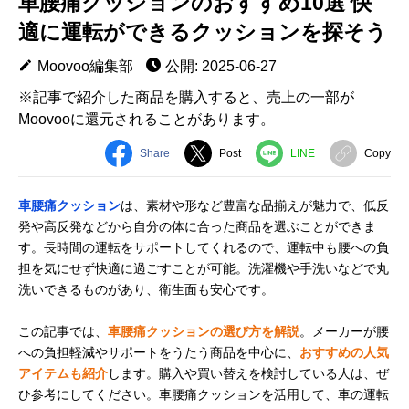
車腰痛クッションのおすすめ10選 快
適に運転ができるクッションを探そう
Moovoo編集部
公開: 2025-06-27
※記事で紹介した商品を購入すると、売上の一部が
Moovooに還元されることがあります。
Share
Post
LINE
Copy
車腰痛クッション
は、素材や形など豊富な品揃えが魅力で、低反
発や高反発などから自分の体に合った商品を選ぶことができま
す。長時間の運転をサポートしてくれるので、運転中も腰への負
担を気にせず快適に過ごすことが可能。洗濯機や手洗いなどで丸
洗いできるものがあり、衛生面も安心です。
この記事では、
車腰痛クッションの選び方を解説
。メーカーが腰
への負担軽減やサポートをうたう商品を中心に、
おすすめの人気
アイテムも紹介
します。購入や買い替えを検討している人は、ぜ
ひ参考にしてください。車腰痛クッションを活用して、車の運転