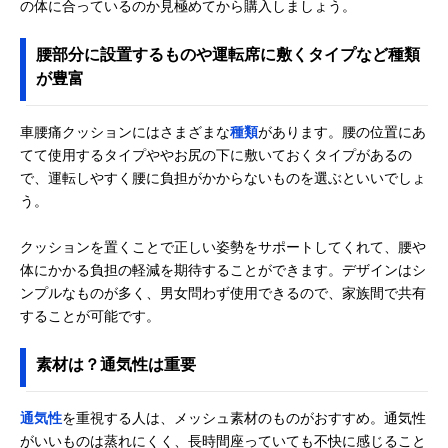
の体に合っているのか見極めてから購入しましょう。
ライブ BS-
トメソッド
SD2029F-N
腰部分に設置するものや運転席に敷くタイプなど種類
が豊富
車腰痛クッションにはさまざまな
種類
があります。腰の位置にあ
てて使用するタイプややお尻の下に敷いておくタイプがあるの
で、運転しやすく腰に負担がかからないものを選ぶといいでしょ
う。
クッションを置くことで正しい姿勢をサポートしてくれて、腰や
体にかかる負担の軽減を期待することができます。デザインはシ
ンプルなものが多く、男女問わず使用できるので、家族間で共有
することが可能です。
素材は？通気性は重要
通気性
を重視する人は、メッシュ素材のものがおすすめ。通気性
がいいものは蒸れにくく、長時間座っていても不快に感じること