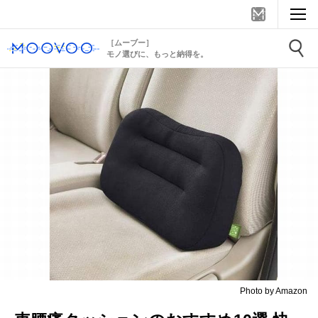
［ムーブー］
モノ選びに、もっと納得を。
Photo by Amazon