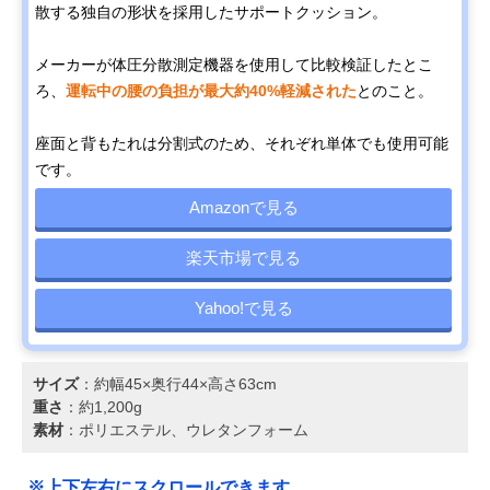
散する独自の形状を採用したサポートクッション。
メーカーが体圧分散測定機器を使用して比較検証したとこ
ろ、
運転中の腰の負担が最大約40%軽減された
とのこと。
座面と背もたれは分割式のため、それぞれ単体でも使用可能
です。
Amazonで見る
楽天市場で見る
Yahoo!で見る
サイズ
：約幅45×奥行44×高さ63cm
重さ
：約1,200g
素材
：ポリエステル、ウレタンフォーム
※上下左右にスクロールできます