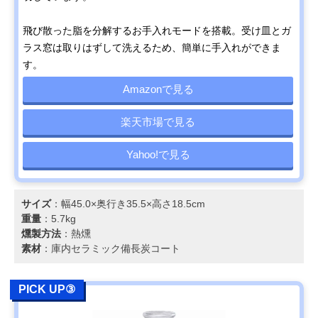
飛び散った脂を分解するお手入れモードを搭載。受け皿とガ
ラス窓は取りはずして洗えるため、簡単に手入れができま
す。
Amazonで見る
楽天市場で見る
Yahoo!で見る
サイズ
：幅45.0×奥行き35.5×高さ18.5cm
重量
：5.7kg
燻製方法
：熱燻
素材
：庫内セラミック備長炭コート
PICK UP③