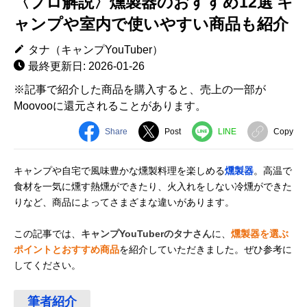
〈プロ解説〉燻製器のおすすめ12選 キ
ャンプや室内で使いやすい商品も紹介
タナ（キャンプYouTuber）
最終更新日: 2026-01-26
※記事で紹介した商品を購入すると、売上の一部が
Moovooに還元されることがあります。
Share
Post
LINE
Copy
キャンプや自宅で風味豊かな燻製料理を楽しめる
燻製器
。高温で
食材を一気に燻す熱燻ができたり、火入れをしない冷燻ができた
りなど、商品によってさまざまな違いがあります。
この記事では、
キャンプYouTuberのタナさん
に、
燻製器を選ぶ
ポイントとおすすめ商品
を紹介していただきました。ぜひ参考に
してください。