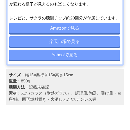
が変わる様子が見えるのも楽しくなります。
レシピと、サクラの燻製チップ約20回分が付属しています。
Amazonで見る
楽天市場で見る
Yahoo!で見る
サイズ
：幅15×奥行き15×高さ15cm
重量
：850g
燻製方法
：記載未確認
素材
：ふた/ガラス（耐熱ガラス）、調理皿/陶器、受け皿・台
座/鉄、固形燃料置き・火消しふた/ステンレス鋼