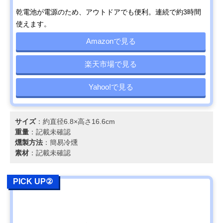
乾電池が電源のため、アウトドアでも便利。連続で約3時間
使えます。
Amazonで見る
楽天市場で見る
Yahoo!で見る
サイズ
：約直径6.8×高さ16.6cm
重量
：記載未確認
燻製方法
：簡易冷燻
素材
：記載未確認
PICK UP②