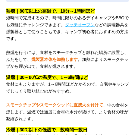
熱燻｜80℃以上の高温で、10分～1時間ほど
短時間で完成するので、時間に限りのあるデイキャンプやBBQで
も気軽にチャレンジできます。
ダッチオーブン
などの調理器具を
燻製器として使うこともでき、キャンプ初心者におすすめの方法
です。
熱燻を行うには、食材をスモークチップと離れた場所に設置し、
ふたをして、
燻製器本体を加熱します
。加熱によりスモークチッ
プから煙が出て、食材が燻されます。
温燻｜30～80℃の温度で、1～6時間ほど
食材にもよりますが、1～6時間ほどかかるので、自宅やキャンプ
でじっくり取り組むのがおすすめ。
スモークチップやスモークウッドに直接火を付けて
、中の食材を
燻します。温燻では適度に食材の水分が抜けて、より食材の味が
凝縮されます。
冷燻｜30℃以下の低温で、数時間〜数日