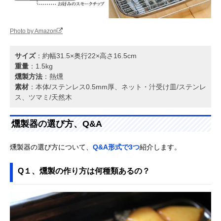
Photo by Amazon
サイズ
：約幅31.5×奥行22×高さ16.5cm
重量
：1.5kg
燻製方法
：熱燻
素材
：本体/ステンレス0.5mm厚、ネット・汁受け皿/ステンレ
ス、ツマミ/天然木
燻製器の選び方、Q&A
燻製器の選び方について、
Q&A形式で3つ
紹介します。
Q１、燻製の作り方は何種類あるの？