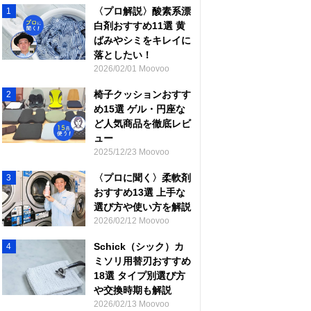
〈プロ解説〉酸素系漂
1
白剤おすすめ11選 黄
ばみやシミをキレイに
落としたい！
2026/02/01 Moovoo
椅子クッションおすす
2
め15選 ゲル・円座な
ど人気商品を徹底レビ
ュー
2025/12/23 Moovoo
〈プロに聞く〉柔軟剤
3
おすすめ13選 上手な
選び方や使い方を解説
2026/02/12 Moovoo
Schick（シック）カ
4
ミソリ用替刃おすすめ
18選 タイプ別選び方
や交換時期も解説
2026/02/13 Moovoo