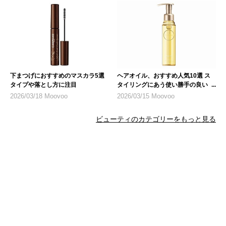
下まつげにおすすめのマスカラ5選
ヘアオイル、おすすめ人気10選 ス
タイプや落とし方に注目
タイリングにあう使い勝手の良いも
のを
2026/03/18 Moovoo
2026/03/15 Moovoo
ビューティのカテゴリーをもっと見る