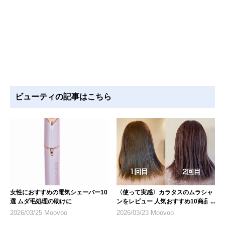
ビューティの記事はこちら
女性におすすめの電気シェーバー10
〈使って実感〉カラタスのムラシャ
選 ムダ毛処理の助けに
ンをレビュー 人気おすすめ10商品
も紹介
2026/03/25 Moovoo
2026/03/23 Moovoo