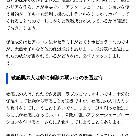
るため保湿が欠かせません。肌荒れには十分な保湿をして、肌に
バリアを作ることが重要です。アフターシェーブローションを使
う目的が、そもそも髭剃り後の肌トラブルをしっかりカバーして
くれることなので、しっかりと保湿成分が入っているかは確認し
ておきましょう。
保湿成分はヒアルロン酸やセラミドがとてもポピュラーなのです
が、天然オイルなど他の保湿成分もあります。成分表の上位にこ
れらの成分が書かれているかどうかは、必ずチェックしましょ
う。
敏感肌の人は特に刺激の弱いものを選ぼう
敏感肌の人は、ただでさえ肌トラブルになりやすいです。十分な
保湿をして乾燥から守ることが必要ですが、敏感肌の人はカミソ
リ負けをしてしまうことも多いです。つまり、髭を剃った後はさ
らに肌が敏感になっています。刺激の強いアフターシェーブロー
ションを付けると、さらに悪化をしてしまうこともあります。
無香料なもの、着色料や保存料などの添加物は入っていないもの