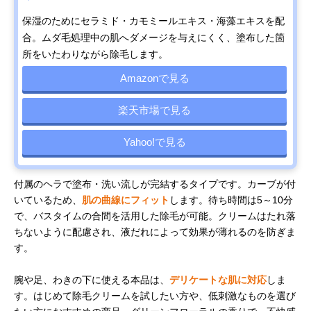
保湿のためにセラミド・カモミールエキス・海藻エキスを配
合。ムダ毛処理中の肌へダメージを与えにくく、塗布した箇
所をいたわりながら除毛します。
Amazonで見る
楽天市場で見る
Yahoo!で見る
付属のヘラで塗布・洗い流しが完結するタイプです。カーブが付
いているため、
肌の曲線にフィット
します。待ち時間は5～10分
で、バスタイムの合間を活用した除毛が可能。クリームはたれ落
ちないように配慮され、液だれによって効果が薄れるのを防ぎま
す。
腕や足、わきの下に使える本品は、
デリケートな肌に対応
しま
す。はじめて除毛クリームを試したい方や、低刺激なものを選び