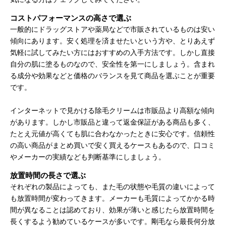
コストパフォーマンスの高さで選ぶ
一般的にドラッグストアや薬局などで市販されているものは安い
傾向にあります。安く処理を済ませたいという方や、とりあえず
気軽に試してみたい方にはおすすめの入手方法です。しかし直接
自分の肌に塗るものなので、安全性を第一にしましょう。含まれ
る成分や効果などと価格のバランスを見て商品を選ぶことが重要
です。
インターネットで見かける除毛クリームは市販品より高額な傾向
があります。しかし市販品と違って返金保証がある商品も多く、
たとえ元値が高くても肌に合わなかったときに安心です。信頼性
の高い商品がまとめ買いで安く買えるケースもあるので、口コミ
やメーカーの実績なども判断基準にしましょう。
放置時間の長さで選ぶ
それぞれの製品によっても、また毛の状態や毛質の違いによって
も放置時間が変わってきます。メーカーも毛質によってかかる時
間が異なることは認めており、効果が薄いと感じたら放置時間を
長くするよう勧めているケースが多いです。剛毛なら最長何分放