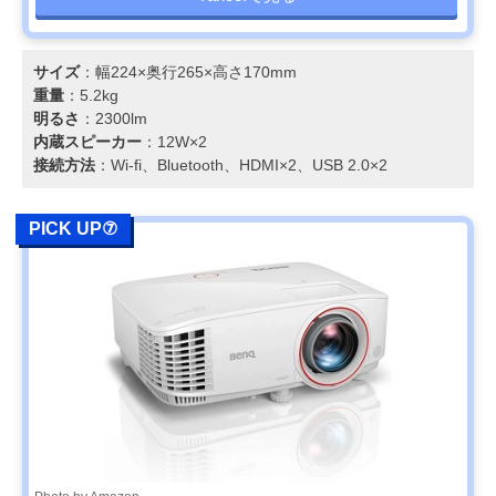
サイズ
：幅224×奥行265×高さ170mm
重量
：5.2kg
明るさ
：2300lm
内蔵スピーカー
：12W×2
接続方法
：Wi-fi、Bluetooth、HDMI×2、USB 2.0×2
PICK UP⑦