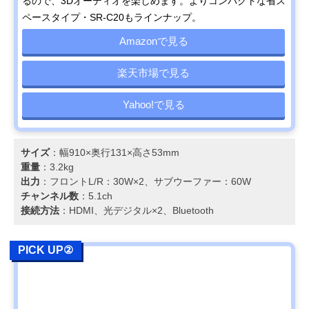
るので、3Dオーディオを楽しめます。よりコンパクトな省ス
ペースタイプ・SR-C20もラインナップ。
Amazonで見る
楽天市場で見る
Yahoo!で見る
サイズ
：幅910×奥行131×高さ53mm
重量
：3.2kg
出力
：フロントL/R：30W×2、サブウーファー：60W
チャンネル数
：5.1ch
接続方法
：HDMI、光デジタル×2、Bluetooth
PICK UP②