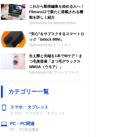
これから動画編集を始める人へ！
Filmora12で新たに搭載される機
能を詳しく紹介
Sponsored by Wondershare
“安心”をサブスクするスマートロ
ック「bitlock MINI」
Sponsored by ビットキー
生え際と先端を1本でWケア！ま
つ毛美容液「まつ毛デラックス
WMOA（ウモア）」
Sponsored by ファーマフーズ
カテゴリー一覧
スマホ・タブレット
スマホ、アクセサリ、タブレット
PC・PC関連
PC、PC周辺機器