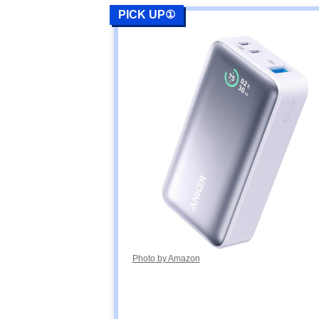
PICK UP①
Photo by Amazon