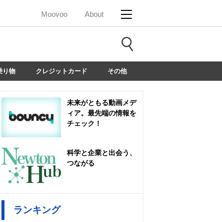
Moovoo
About
乗り物
クレジットカード
その他
未来がともる動画メデ
ィア。最先端の情報を
チェック！
科学と企業と出会う、
つながる
ランキング