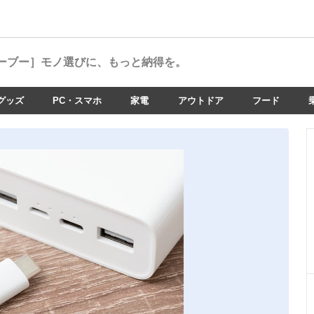
ーブー］
モノ選びに、もっと納得を。
グッズ
PC・スマホ
家電
アウトドア
フード