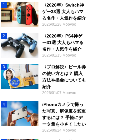
〈2026年〉Switch神
1
ゲー33選 大人もハマ
る名作・人気作を紹介
2026/01/28 Moovoo
〈2026年〉PS4神ゲ
2
ー31選 大人もハマる
名作・人気作を紹介
2026/01/15 Moovoo
〈プロ解説〉ビール券
3
の使い方とは？ 購入
方法や換金についても
紹介
2026/01/07 Moovoo
iPhoneカメラで撮っ
4
た写真、解像度を変更
するには？ 手軽にデ
ータ量を小さくしたい
2025/09/24 Moovoo