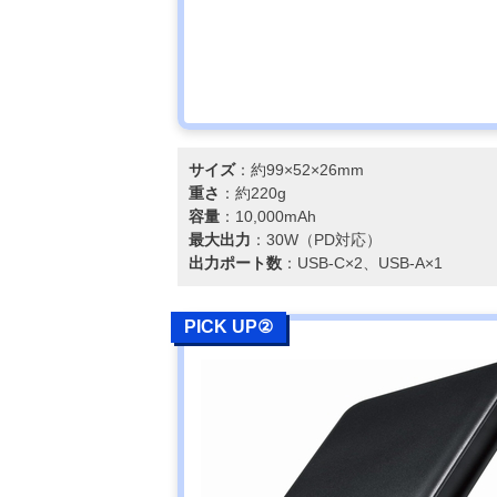
サイズ
：約99×52×26mm
重さ
：約220g
容量
：10,000mAh
最大出力
：30W（PD対応）
出力ポート数
：USB-C×2、USB-A×1
PICK UP②