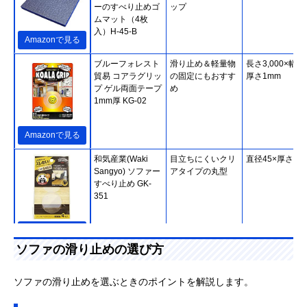
ーのすべり止めゴ
ップ
ムマット（4枚
入）H-45-B
Amazonで見る
ブルーフォレスト
滑り止め＆軽量物
長さ3,000×幅20
貿易 コアラグリッ
の固定にもおすす
厚さ1mm
プ ゲル両面テープ
め
1mm厚 KG-02
Amazonで見る
和気産業(Waki
目立ちにくいクリ
直径45×厚さ1m
Sangyo) ソファー
アタイプの丸型
すべり止め GK-
351
Amazonで見る
ソファの滑り止めの選び方
北川工業 リビング
床のキズ防止にも
直径55×厚さ
キーパー LK-
重宝する外れにく
15mm
5550-KP
いアイテム
ソファの滑り止めを選ぶときのポイントを解説します。