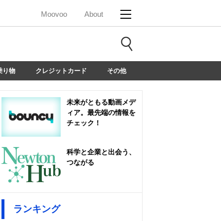
Moovoo
About
乗り物
クレジットカード
その他
未来がともる動画メデ
ィア。最先端の情報を
チェック！
科学と企業と出会う、
つながる
ランキング