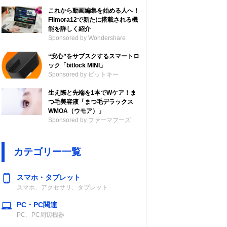
これから動画編集を始める人へ！
Filmora12で新たに搭載される機
能を詳しく紹介
Sponsored by Wondershare
“安心”をサブスクするスマートロ
ック「bitlock MINI」
Sponsored by ビットキー
生え際と先端を1本でWケア！ま
つ毛美容液「まつ毛デラックス
WMOA（ウモア）」
Sponsored by ファーマフーズ
カテゴリー一覧
スマホ・タブレット
スマホ、アクセサリ、タブレット
PC・PC関連
PC、PC周辺機器