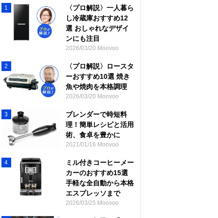
〈プロ解説〉一人暮ら
1
し冷蔵庫おすすめ12
選 おしゃれなデザイ
ンにも注目
2026/03/20 Moovoo
〈プロ解説〉ロースタ
2
ーおすすめ10選 焼き
魚や焼肉を本格調理
2026/03/20 Moovoo
ブレンダーで時短料
3
理！簡単レシピと活用
術、食卓を豊かに
2021/01/16 Moovoo
ミル付きコーヒーメー
4
カーのおすすめ15選
手軽な全自動から本格
エスプレッソまで
2026/03/25 Moovoo