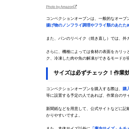
Photo by Amazon
コンベクションオーブンは、一般的なオーブ
揚げ物のノンフライ調理やフライ類のあたた
また、パンのリベイク（焼き直し）では、外
さらに、機種によっては食材の表面をカリッ
ク、冷凍した肉や魚の解凍ができるモードが
サイズは必ずチェック！作業
コンベクションオーブンを購入する際は、
購
等に設置する予定の人であれば、作業台のサ
新聞紙などを用意して、公式サイトなどに記
かりやすいですよ。
また、本体サイズ以外に
「庫内サイズ」もチ