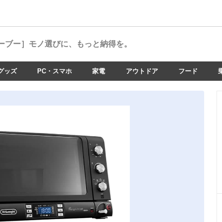
ーブー］
モノ選びに、もっと納得を。
グッズ
PC・スマホ
家電
アウトドア
フード