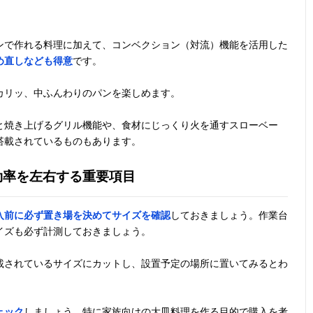
ンで作れる料理に加えて、コンベクション（対流）機能を活用した
め直しなども得意
です。
カリッ、中ふんわりのパンを楽しめます。
と焼き上げるグリル機能や、食材にじっくり火を通すスローベー
搭載されているものもあります。
効率を左右する重要項目
入前に必ず置き場を決めてサイズを確認
しておきましょう。作業台
イズも必ず計測しておきましょう。
載されているサイズにカットし、設置予定の場所に置いてみるとわ
ェック
しましょう。特に家族向けの大皿料理を作る目的で購入を考