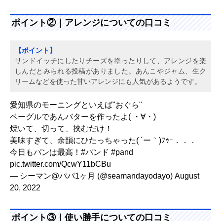
ポイント②｜アレンジについての口コミ
【ポイント】
サンドイッチにしたりチーズを塗ったりして、アレンジを楽
しんだとみられる投稿がありました。あんこやジャム、生ク
リームなどを使った甘いアレンジにも人気があるようです。
愛知県のモーニングといえば"おぐら"
ベーグルであんバターを作ったよ( ・∀・)
焼いて、切って、挟むだけ！
美味すぎて、余韻にひたっちゃった( ´ー｀)ﾌｩｰ．．．
今日もパンは最高！
#パンド
#pand
pic.twitter.com/QcwY11bCBu
— シーマン@パパ1ヶ月 (@seamandayodayo)
August
20, 2022
ポイント③｜使い勝手についての口コミ