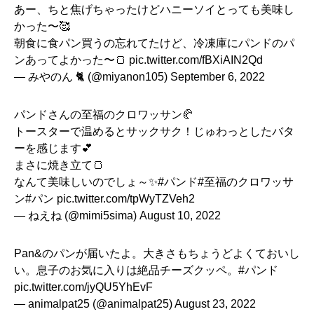
あー、ちと焦げちゃったけどハニーソイとっても美味し
かった〜🥰
朝食に食パン買うの忘れてたけど、冷凍庫にパンドのパ
ンあってよかった〜🍞
pic.twitter.com/fBXiAIN2Qd
— みやのん 🐈 (@miyanon105)
September 6, 2022
パンドさんの至福のクロワッサン🥐
トースターで温めるとサックサク！じゅわっとしたバタ
ーを感じます💕
まさに焼き立て🍞
なんて美味しいのでしょ～✨
#パンド
#至福のクロワッサ
ン
#パン
pic.twitter.com/tpWyTZVeh2
— ねえね (@mimi5sima)
August 10, 2022
Pan&のパンが届いたよ。大きさもちょうどよくておいし
い。息子のお気に入りは絶品チーズクッペ。
#パンド
pic.twitter.com/jyQU5YhEvF
— animalpat25 (@animalpat25)
August 23, 2022