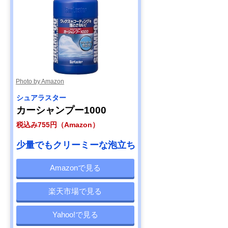
【プロおすすめ】
約2か月間、雨や
900ml
ペルシード ドロッ
汚れを弾く
プシャンプー（撥
水コーティングカ
ーシャンプー濃縮
タイプ） PCD-
Amazonで見る
100
Photo by Amazon
シュアラスター
カーシャンプー1000
税込み755円（Amazon）
少量でもクリーミーな泡立ち
Amazonで見る
楽天市場で見る
Yahoo!で見る