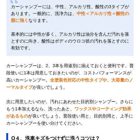
カーシャンプーには、中性、アルカリ性、酸性の3タイプが
あります。一般的に、洗浄力は、
中性＜アルカリ性＜酸性の
順に強く
なります。
基本的には中性が多く、アルカリ性は油分を含んだ汚れを落
とすのに向き、酸性はボディのウロコ状の汚れを落とすのに
有効です。
カーシャンプーは、2、3本を用途別に揃えておくと便利です。普
段使いに1本は用意しておきたいのが、コストパフォーマンスが
高いカーシャンプー。
全塗装色対応の中性タイプや、大容量のノ
ーマルタイプ
が良いでしょう。
次に用意したいのが、汚れにあわせた目的別シャンプー。さらに
もう1本加えるなら、洗ったあと、
ワックスやコーティング効果
があるもの
が良いでしょう。普段使い用と、目的別用と、上手に
カーシャンプーを使い分けてください。
Q４、洗車キズをつけずに洗うコツは？