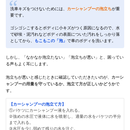
洗車キズをつけないためには、
カーシャンプーの泡立ち
が重
要です。
ゴシゴシこするとボディに小キズがつく原因になるので、水
で砂埃・泥汚れなどボディの表面についた汚れをしっかり落
としてから、
もこもこの「泡」
で車のボディを洗います。
しかし、「なかなか泡立たない」「泡立ちが悪い」と、困ってい
る声もよく耳にします。
泡立ちが悪いと感じたときに確認していただきたいのが、
カーシ
ャンプーの用量を守っているか、泡立て方が正しいかどうか
で
す。
【カーシャンプーの泡立て方】
①バケツにカーシャンプー液を入れる。
②強めの水圧で液体に水を噴射し、適量の水をバケツの半分
まで入れる。
③水圧を少し弱めて残りの水を注ぐ。