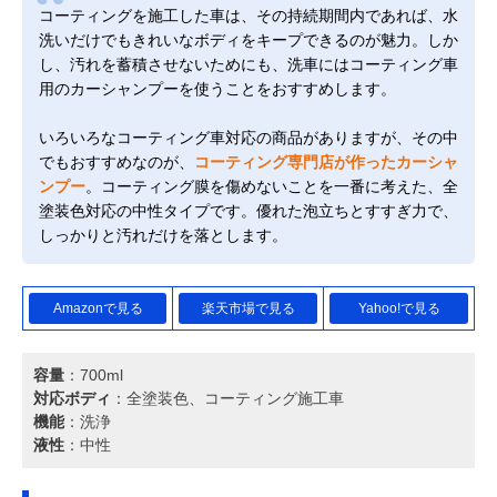
コーティングを施工した車は、その持続期間内であれば、水
洗いだけでもきれいなボディをキープできるのが魅力。しか
し、汚れを蓄積させないためにも、洗車にはコーティング車
用のカーシャンプーを使うことをおすすめします。
いろいろなコーティング車対応の商品がありますが、その中
でもおすすめなのが、
コーティング専門店が作ったカーシャ
ンプー
。コーティング膜を傷めないことを一番に考えた、全
塗装色対応の中性タイプです。優れた泡立ちとすすぎ力で、
しっかりと汚れだけを落とします。
Amazonで見る
楽天市場で見る
Yahoo!で見る
容量
：700ml
対応ボディ
：全塗装色、コーティング施工車
機能
：洗浄
液性
：中性