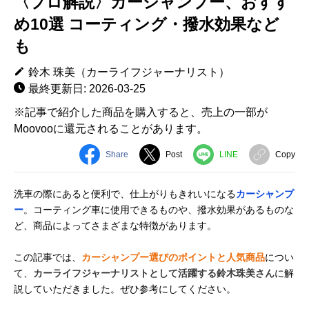
〈プロ解説〉カーシャンプー、おすす
め10選 コーティング・撥水効果など
も
鈴木 珠美（カーライフジャーナリスト）
最終更新日: 2026-03-25
※記事で紹介した商品を購入すると、売上の一部が
Moovooに還元されることがあります。
Share
Post
LINE
Copy
洗車の際にあると便利で、仕上がりもきれいになる
カーシャンプ
ー
。コーティング車に使用できるものや、撥水効果があるものな
ど、商品によってさまざまな特徴があります。
この記事では、
カーシャンプー選びのポイントと人気商品
につい
て、
カーライフジャーナリストとして活躍する鈴木珠美さん
に解
説していただきました。ぜひ参考にしてください。