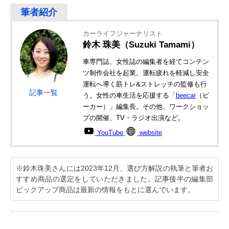
カーライフジャーナリスト
鈴木 珠美（Suzuki Tamami）
車専門誌、女性誌の編集者を経てコンテン
ツ制作会社を起業。運転疲れを軽減し安全
運転へ導く筋トレ&ストレッチの監修も行
記事一覧
う。女性の車生活を応援する「
beecar
（ビ
ーカー）」編集長。その他、ワークショッ
プの開催、TV・ラジオ出演など。
YouTube
website
※鈴木珠美さんには2023年12月、選び方解説の執筆と筆者お
すすめ商品の選定をしていただきました。記事後半の編集部
ピックアップ商品は最新の情報をもとに選んでいます。