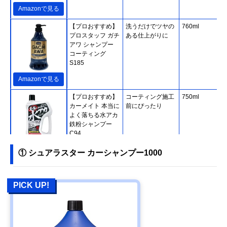
Amazonで見る
【プロおすすめ】
洗うだけでツヤの
760ml
プロスタッフ ガチ
ある仕上がりに
アワ シャンプー
コーティング
S185
Amazonで見る
【プロおすすめ】
コーティング施工
750ml
カーメイト 本当に
前にぴったり
よく落ちる水アカ
鉄粉シャンプー
C94
Amazonで見る
① シュアラスター カーシャンプー1000
【プロおすすめ】
優れた泡立ちとす
700ml
KeePer技研 コー
すぎ力
PICK UP!
ティング専門店の
カーシャンプー
Amazonで見る