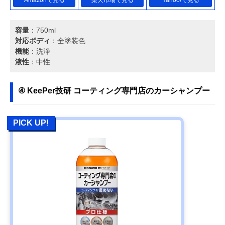
容量
：750ml
対応ボディ
：全塗装色
機能
：洗浄
液性
：中性
④ KeePer技研 コーティング専門店のカーシャンプー
PICK UP!