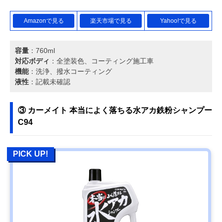
Amazonで見る
楽天市場で見る
Yahoo!で見る
容量
：760ml
対応ボディ
：全塗装色、コーティング施工車
機能
：洗浄、撥水コーティング
液性
：記載未確認
③ カーメイト 本当によく落ちる水アカ鉄粉シャンプー
C94
PICK UP!