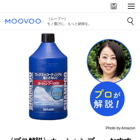
［ムーブー］
モノ選びに、もっと納得を。
Photo by Amazon