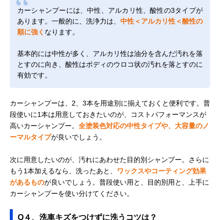
カーシャンプーには、中性、アルカリ性、酸性の3タイプが
あります。一般的に、洗浄力は、
中性＜アルカリ性＜酸性の
順に強く
なります。
基本的には中性が多く、アルカリ性は油分を含んだ汚れを落
とすのに向き、酸性はボディのウロコ状の汚れを落とすのに
有効です。
カーシャンプーは、2、3本を用途別に揃えておくと便利です。普
段使いに1本は用意しておきたいのが、コストパフォーマンスが
高いカーシャンプー。
全塗装色対応の中性タイプや、大容量のノ
ーマルタイプ
が良いでしょう。
次に用意したいのが、汚れにあわせた目的別シャンプー。さらに
もう1本加えるなら、洗ったあと、
ワックスやコーティング効果
があるもの
が良いでしょう。普段使い用と、目的別用と、上手に
カーシャンプーを使い分けてください。
Q４、洗車キズをつけずに洗うコツは？