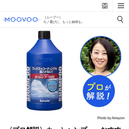
［ムーブー］
モノ選びに、もっと納得を。
Photo by Amazon