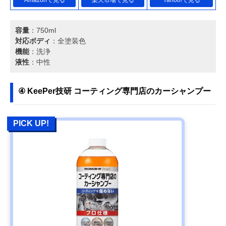
容量
：750ml
対応ボディ
：全塗装色
機能
：洗浄
液性
：中性
④ KeePer技研 コーティング専門店のカーシャンプー
PICK UP!