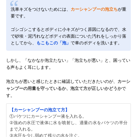
洗車キズをつけないためには、
カーシャンプーの泡立ち
が重
要です。
ゴシゴシこするとボディに小キズがつく原因になるので、水
で砂埃・泥汚れなどボディの表面についた汚れをしっかり落
としてから、
もこもこの「泡」
で車のボディを洗います。
しかし、「なかなか泡立たない」「泡立ちが悪い」と、困ってい
る声もよく耳にします。
泡立ちが悪いと感じたときに確認していただきたいのが、
カーシ
ャンプーの用量を守っているか、泡立て方が正しいかどうか
で
す。
【カーシャンプーの泡立て方】
①バケツにカーシャンプー液を入れる。
②強めの水圧で液体に水を噴射し、適量の水をバケツの半分
まで入れる。
③水圧を少し弱めて残りの水を注ぐ。