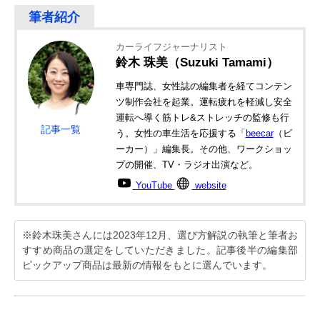
カーライフジャーナリスト
鈴木 珠美（Suzuki Tamami）
車専門誌、女性誌の編集者を経てコンテン
ツ制作会社を起業。運転疲れを軽減し安全
運転へ導く筋トレ&ストレッチの監修も行
記事一覧
う。女性の車生活を応援する「
beecar
（ビ
ーカー）」編集長。その他、ワークショッ
プの開催、TV・ラジオ出演など。
YouTube
website
※鈴木珠美さんには2023年12月、選び方解説の執筆と筆者お
すすめ商品の選定をしていただきました。記事後半の編集部
ピックアップ商品は最新の情報をもとに選んでいます。