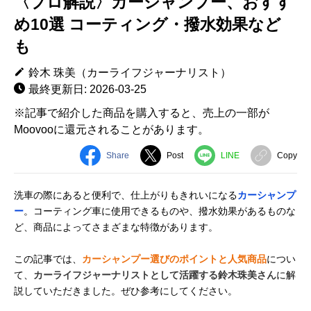
〈プロ解説〉カーシャンプー、おすす
め10選 コーティング・撥水効果など
も
鈴木 珠美（カーライフジャーナリスト）
最終更新日: 2026-03-25
※記事で紹介した商品を購入すると、売上の一部が
Moovooに還元されることがあります。
Share
Post
LINE
Copy
洗車の際にあると便利で、仕上がりもきれいになる
カーシャンプ
ー
。コーティング車に使用できるものや、撥水効果があるものな
ど、商品によってさまざまな特徴があります。
この記事では、
カーシャンプー選びのポイントと人気商品
につい
て、
カーライフジャーナリストとして活躍する鈴木珠美さん
に解
説していただきました。ぜひ参考にしてください。