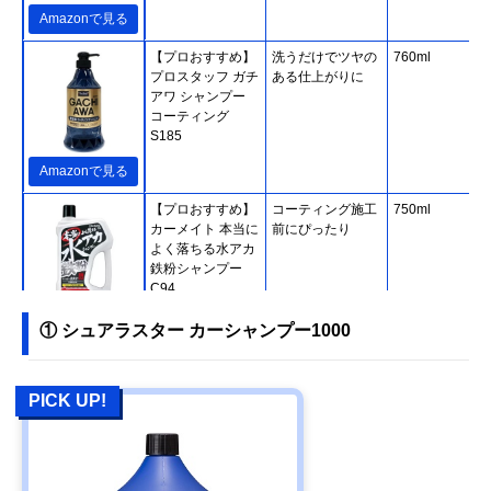
Amazonで見る
【プロおすすめ】
洗うだけでツヤの
760ml
プロスタッフ ガチ
ある仕上がりに
アワ シャンプー
コーティング
S185
Amazonで見る
【プロおすすめ】
コーティング施工
750ml
カーメイト 本当に
前にぴったり
よく落ちる水アカ
鉄粉シャンプー
C94
Amazonで見る
① シュアラスター カーシャンプー1000
【プロおすすめ】
優れた泡立ちとす
700ml
KeePer技研 コー
すぎ力
PICK UP!
ティング専門店の
カーシャンプー
Amazonで見る