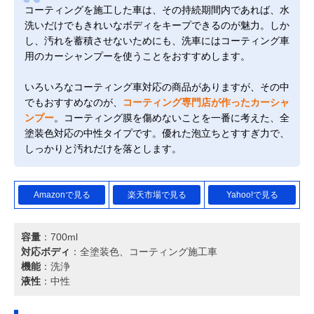
コーティングを施工した車は、その持続期間内であれば、水
洗いだけでもきれいなボディをキープできるのが魅力。しか
し、汚れを蓄積させないためにも、洗車にはコーティング車
用のカーシャンプーを使うことをおすすめします。
いろいろなコーティング車対応の商品がありますが、その中
でもおすすめなのが、
コーティング専門店が作ったカーシャ
ンプー
。コーティング膜を傷めないことを一番に考えた、全
塗装色対応の中性タイプです。優れた泡立ちとすすぎ力で、
しっかりと汚れだけを落とします。
Amazonで見る
楽天市場で見る
Yahoo!で見る
容量
：700ml
対応ボディ
：全塗装色、コーティング施工車
機能
：洗浄
液性
：中性