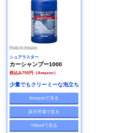
【プロおすすめ】
約2か月間、雨や
900ml
ペルシード ドロッ
汚れを弾く
プシャンプー（撥
水コーティングカ
ーシャンプー濃縮
タイプ） PCD-
Amazonで見る
100
Photo by Amazon
シュアラスター
カーシャンプー1000
税込み755円（Amazon）
少量でもクリーミーな泡立ち
Amazonで見る
楽天市場で見る
Yahoo!で見る