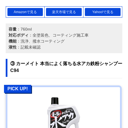
Amazonで見る
楽天市場で見る
Yahoo!で見る
容量
：760ml
対応ボディ
：全塗装色、コーティング施工車
機能
：洗浄、撥水コーティング
液性
：記載未確認
③ カーメイト 本当によく落ちる水アカ鉄粉シャンプー
C94
PICK UP!