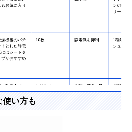
んもお気に入り
ン/ホワイ
リーなど
乾燥機後のバチ
10枚
静電気を抑制
1種類・
ッ！とした静電
シュソー
気にはシートタ
イプがおすすめ
高い防臭力で、
1,260ml
抗菌・消臭・防
4種類・
繊維の奥から臭
臭・静電気防
ラルアロマ
いケア
止・速乾
ロマソー
な使い方も