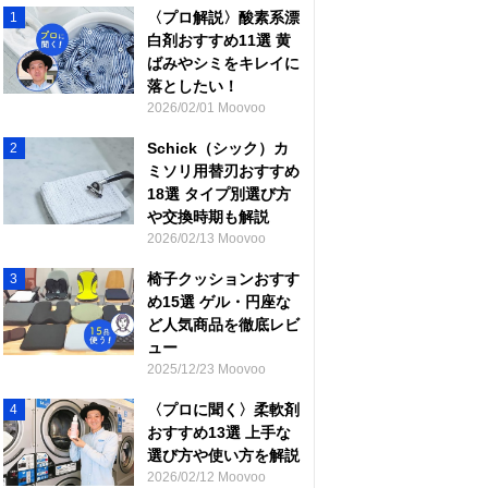
〈プロ解説〉酸素系漂
1
白剤おすすめ11選 黄
ばみやシミをキレイに
落としたい！
2026/02/01 Moovoo
Schick（シック）カ
2
ミソリ用替刃おすすめ
18選 タイプ別選び方
や交換時期も解説
2026/02/13 Moovoo
椅子クッションおすす
3
め15選 ゲル・円座な
ど人気商品を徹底レビ
ュー
2025/12/23 Moovoo
〈プロに聞く〉柔軟剤
4
おすすめ13選 上手な
選び方や使い方を解説
2026/02/12 Moovoo