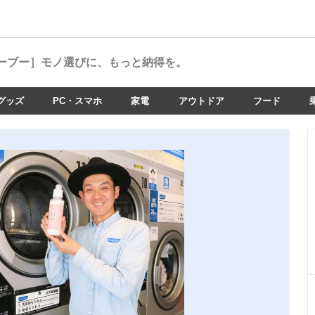
ーブー］
モノ選びに、もっと納得を。
グッズ
PC・スマホ
家電
アウトドア
フード