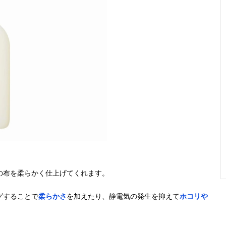
衣類やタオルが
1,620ml
防臭・静電気を
6種類・
シルクのような
抑制・香り持続
トティー/
肌触りに
マソープ
香水のような上
1200ml
抗菌・消臭・香
3種類・
品な香りを着用
り持続
ッドリリー
中キープ
ンサムリ
ど
気になる臭いを
1,900ml
抗菌・消臭・静
6種類・
中和して消臭
電気防止・速
シュシトラ
乾・花粉ブロッ
フレッシ
ク
ーン/おひ
の香りな
の布を柔らかく仕上げてくれます。
人と地球にやさ
1,050ml
防臭・静電気防
無し
しいシンプルな
止・吸水性
グすることで
柔らかさ
を加えたり、静電気の発生を抑えて
ホコリや
植物系