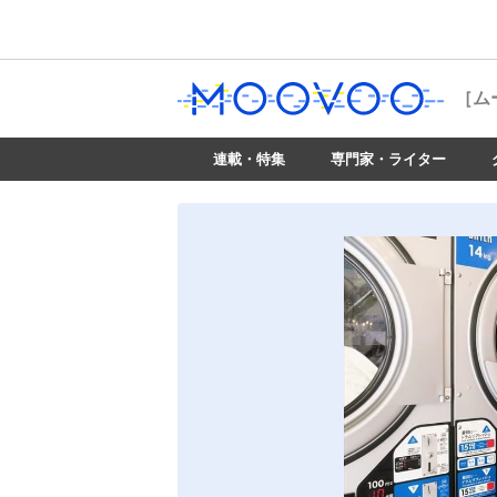
［ム
連載・特集
専門家・ライター