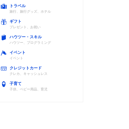
ホワイ
トラベル
アロ
旅行、旅行グッズ、ホテル
など
ギフト
プレゼント、お祝い
ネイキ
/ハ
ハウツー・スキル
ーフな
ハウツー、プログラミング
イベント
イベント
フレッ
ス/
クレジットカード
ュグリ
クレカ、キャッシュレス
さま
子育て
ど
子供、ベビー用品、育児