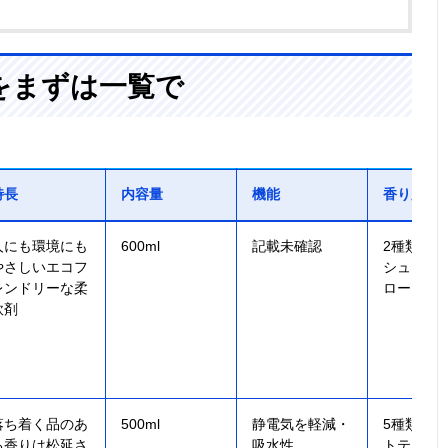
をまずは一覧で
特長
内容量
機能
香り展開
人にも環境にも
600ml
記載未確認
2種類・
やさしいエコフ
シュソープ
レンドリーな柔
ローラル
軟剤
落ち着く品のあ
500ml
静電気を軽減・
5種類・
る香りは松延さ
吸水性
トティー/