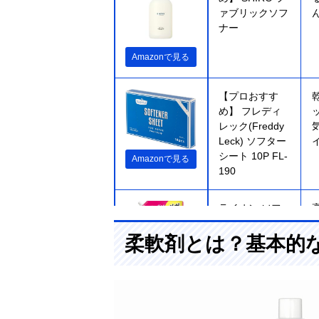
ァブリックソフ
ナー
Amazonで見る
【プロおすす
め】 フレディ
レック(Freddy
Leck) ソフター
シート 10P FL-
Amazonで見る
190
ライオン ソフ
ラン プレミア
ム消臭 詰め替
柔軟剤とは？基本的
え用特大
Amazonで見る