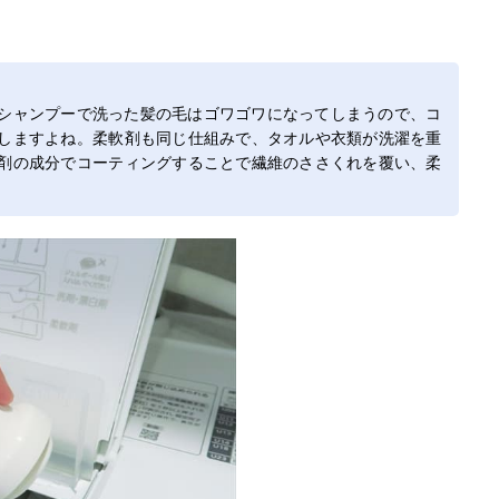
香りと肌ざわり
960ml
抗菌・防臭・静
960mlは
の良さ、なめら
電気を軽減・花
類・クラ
かさを追求
粉吸着を抑制
フローラル
ラシック
ーレ
シャンプーで洗った髪の毛はゴワゴワになってしまうので、コ
しますよね。柔軟剤も同じ仕組みで、タオルや衣類が洗濯を重
剤の成分でコーティングすることで繊維のささくれを覆い、柔
洗濯するほど気
510ml
抗菌・消臭・静
4種類・
にならなくなる
電気防止・シワ
ッシュグ
生乾き臭
を防ぐ
ン/ローズ
ローラル
ファミリーにぴ
1,400ml
抗菌・防臭・静
2種類・
ったりな香りと
電気防止
おさんぽ/
風合い
ーツパー
リラックスタイ
500ml
抗菌・防臭・静
2種類・
ムにマッチする
電気を軽減・ホ
ライトマ
アロマの香り
コリ、花粉の吸
ク/ノクタ