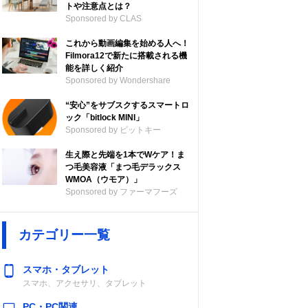
トや注意点とは？
Sponsored by CLAS
これから動画編集を始める人へ！
Filmora12で新たに搭載される機
能を詳しく紹介
Sponsored by Wondershare
“安心”をサブスクするスマートロ
ック「bitlock MINI」
Sponsored by ビットキー
生え際と先端を1本でWケア！ま
つ毛美容液「まつ毛デラックス
WMOA（ウモア）」
Sponsored by ファーマフーズ
カテゴリー一覧
スマホ・タブレット
スマホ、アクセサリ、タブレット
PC・PC関連