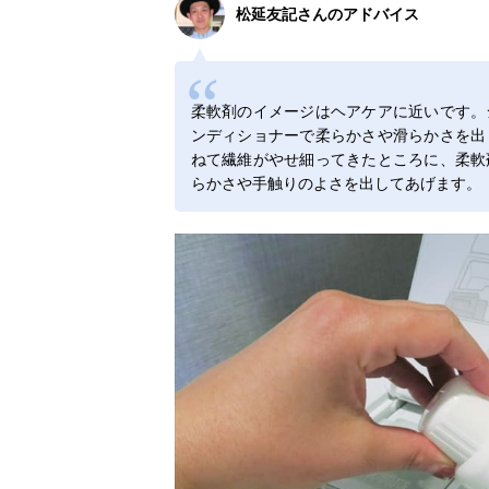
松延友記さんのアドバイス
ネイチャーラボ
Amazonで見る
ランドリン 柔
軟剤 2倍 詰め替
え
柔軟剤のイメージはヘアケアに近いです。
ンディショナーで柔らかさや滑らかさを出
ねて繊維がやせ細ってきたところに、柔軟
花王 柔軟仕上
Amazonで見る
らかさや手触りのよさを出してあげます。
げ剤 ハミング
消臭実感 本体
530ml
NSファーフ
Amazonで見る
ァ・ジャパン
ファーファスト
ーリー 1400ml
詰替
ネイチャーラボ
Amazonで見る
ラボン 柔軟剤
TO THE MOON