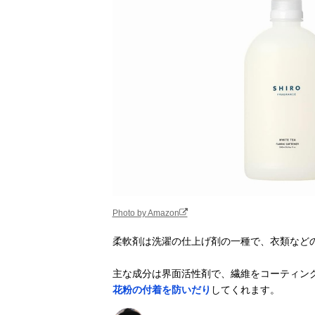
P&G レノア ハ
Amazonで見る
ピネス 詰め替
え1,880ml
花王 IROKA 柔
Amazonで見る
軟仕上げ剤 ス
パウト 710ml
P&G レノア超
Amazonで見る
消臭1WEEK フ
レッシュシトラ
ス 詰め替え
Photo by Amazon
柔軟剤は洗濯の仕上げ剤の一種で、衣類など
サラヤ ヤシノ
Amazonで見る
ミ柔軟剤
主な成分は界面活性剤で、繊維をコーティン
1,050mL 詰替
用
花粉の付着を防いだり
してくれます。