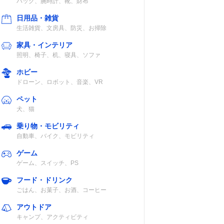
バッグ、腕時計、靴、財布
トリ
日用品・雑貨
生活雑貨、文房具、防災、お掃除
家具・インテリア
照明、椅子、机、寝具、ソファ
フレッ
ホビー
プ
ドローン、ロボット、音楽、VR
ペット
犬、猫
乗り物・モビリティ
自動車、バイク、モビリティ
フロー
ゲーム
/ア
ゲーム、スイッチ、PS
プなど
フード・ドリンク
ごはん、お菓子、お酒、コーヒー
アウトドア
キャンプ、アクティビティ