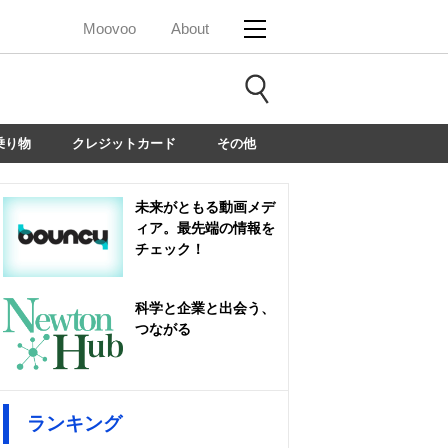
Moovoo
About
乗り物
クレジットカード
その他
未来がともる動画メデ
ィア。最先端の情報を
チェック！
科学と企業と出会う、
つながる
ランキング