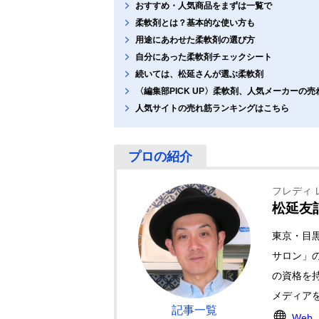
おすすめ・人気商品をまずは一覧で
柔軟剤とは？基本的な使い方も
用途にあわせた柔軟剤の選び方
自分にあった柔軟剤チェックシート
続いては、松延さんが選ぶ柔軟剤
〈編集部PICK UP〉柔軟剤、人気メーカーの売
人気サイトの売れ筋ランキングはこちら
フレディ 
松延友
東京・目
サロン」
の資格を
メディア
記事一覧
Web