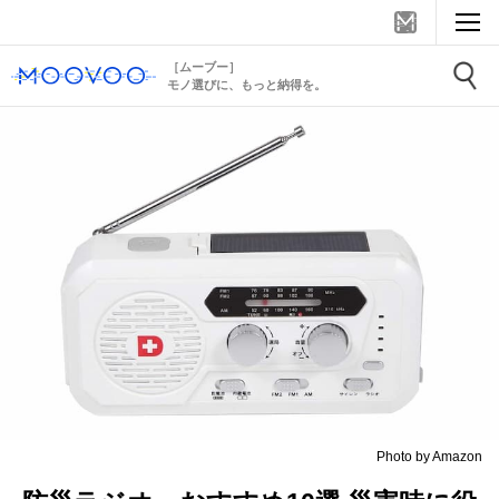
［ムーブー］
モノ選びに、もっと納得を。
Photo by Amazon