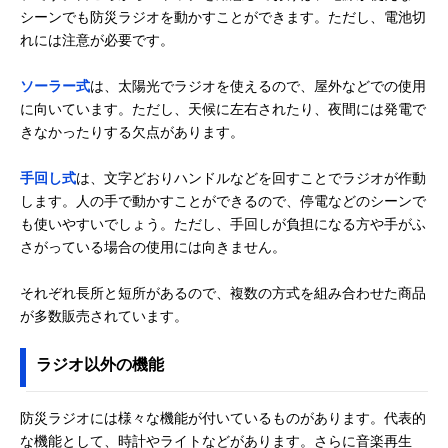
ミドリ安全(Midori
危機管理対策商品
幅54×奥行30×
シーンでも防災ラジオを動かすことができます。ただし、電池切
楽天市場で見る
Anzen) ラジオ付
を手掛けるメーカ
さ125mm
れには注意が必要です。
ライト 震災ヘルプ
ーの震災用ラジオ
Ｓ
ソーラー式
は、太陽光でラジオを使えるので、屋外などでの使用
オーム(OHM)
ラジオはスピーカ
幅140.5×奥行57
Amazonで見る
に向いています。ただし、天候に左右されたり、夜間には発電で
AudioComm 手回
ーでもイヤホンで
高さ56mm
きなかったりする欠点があります。
しラジオライト
も聴ける
RAD-M799N
手回し式
は、文字どおりハンドルなどを回すことでラジオが作動
Innowa(イノワ)
ワンセグTVも視聴
幅156×奥行38×
Amazonで見る
buddy 手回し ポー
できる
さ89.5mm
します。人の手で動かすことができるので、停電などのシーンで
タブルテレビ・ラ
も使いやすいでしょう。ただし、手回しが負担になる方や手がふ
ジオ 3WAY電源
さがっている場合の使用には向きません。
東芝(TOSHIBA) 手
長期保管に強いコ
幅110×奥行35×
Amazonで見る
回し充電ラジオ
ンデンサを搭載
さ65mm
それぞれ長所と短所があるので、複数の方式を組み合わせた商品
TY-JKR5
が多数販売されています。
ラジオ以外の機能
防災ラジオには様々な機能が付いているものがあります。代表的
な機能として、時計やライトなどがあります。さらに音楽再生