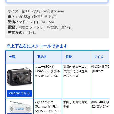
サイズ
：幅110×奥行35×高さ65mm
重さ
：約188g（乾電池含まず）
受信バンド
：ワイドFM、AM
電源
：内蔵コンデンサ、乾電池（単4×2）
充電方式
：手回し
※上下左右にスクロールできます
外観
商品名
特長
サイズ
ソニー(SONY)
電気的チューニン
幅132×奥行58×
FM/AMポータブル
グ方式により選局
さ80mm
ラジオ ICF-B300
がスムーズ
Amazonで見る
パナソニック
手回し充電で電源
約幅140.4×奥行
(Panasonic) FM-
準備
52×高さ54.4mm
AM 2バンドレシー