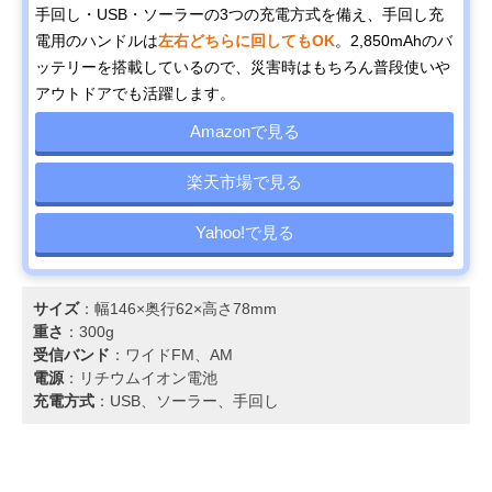
手回し・USB・ソーラーの3つの充電方式を備え、手回し充
電用のハンドルは
左右どちらに回してもOK
。2,850mAhのバ
ッテリーを搭載しているので、災害時はもちろん普段使いや
アウトドアでも活躍します。
Amazonで見る
楽天市場で見る
Yahoo!で見る
サイズ
：幅146×奥行62×高さ78mm
重さ
：300g
受信バンド
：ワイドFM、AM
電源
：リチウムイオン電池
充電方式
：USB、ソーラー、手回し