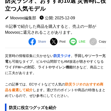
防災ラジオ、おすすめ10選 災害時に役
立つ人気モデル
Moovoo編集部
公開: 2025-12-09
※記事で紹介した商品を購入すると、売上の一部が
Moovooに還元されることがあります。
Share
Post
LINE
Copy
災害時の情報収集に欠かせない
防災ラジオ
。
手回しやソーラー充
電
も可能なタイプ、ビルや山間部でもAM放送が聴きやすくなる
ワイドFMへの対応
、
ライトやサイレン機能
付きなど、商品ごと
に工夫があります。
この記事では、ECサイトなどで人気の
防災ラジオのおすすめ商
品を厳選して紹介
します。選び方のポイントや商品の特徴もまと
めているので、ぜひ参考にしてください。
防災に役立つグッズを紹介