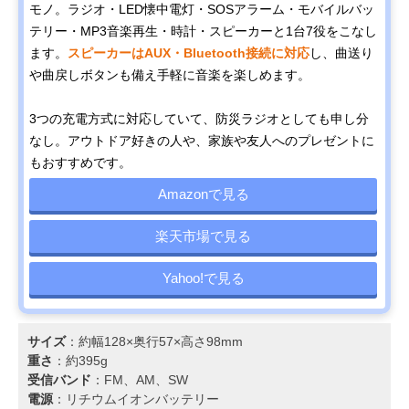
モノ。ラジオ・LED懐中電灯・SOSアラーム・モバイルバッ
テリー・MP3音楽再生・時計・スピーカーと1台7役をこなし
ます。
スピーカーはAUX・Bluetooth接続に対応
し、曲送り
や曲戻しボタンも備え手軽に音楽を楽しめます。
3つの充電方式に対応していて、防災ラジオとしても申し分
なし。アウトドア好きの人や、家族や友人へのプレゼントに
もおすすめです。
Amazonで見る
楽天市場で見る
Yahoo!で見る
サイズ
：約幅128×奥行57×高さ98mm
重さ
：約395g
受信バンド
：FM、AM、SW
電源
：リチウムイオンバッテリー