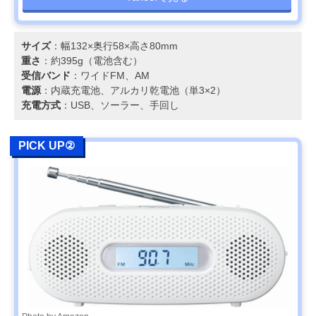
サイズ
：幅132×奥行58×高さ80mm
重さ
：約395g（電池含む）
受信バンド
：ワイドFM、AM
電源
：内蔵充電池、アルカリ乾電池（単3×2）
充電方式
：USB、ソーラー、手回し
PICK UP②