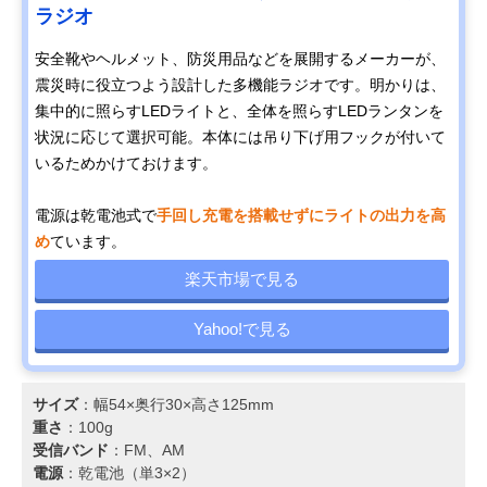
ラジオ
安全靴やヘルメット、防災用品などを展開するメーカーが、
震災時に役立つよう設計した多機能ラジオです。明かりは、
集中的に照らすLEDライトと、全体を照らすLEDランタンを
状況に応じて選択可能。本体には吊り下げ用フックが付いて
いるためかけておけます。
電源は乾電池式で
手回し充電を搭載せずにライトの出力を高
め
ています。
楽天市場で見る
Yahoo!で見る
サイズ
：幅54×奥行30×高さ125mm
重さ
：100g
受信バンド
：FM、AM
電源
：乾電池（単3×2）