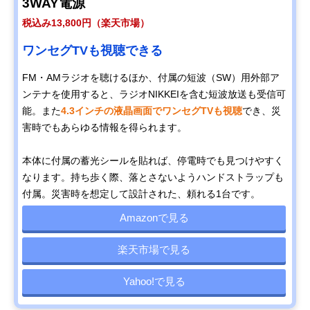
3WAY電源
税込み13,800円（楽天市場）
ワンセグTVも視聴できる
FM・AMラジオを聴けるほか、付属の短波（SW）用外部ア
ンテナを使用すると、ラジオNIKKEIを含む短波放送も受信可
能。また
4.3インチの液晶画面でワンセグTVも視聴
でき、災
害時でもあらゆる情報を得られます。
本体に付属の蓄光シールを貼れば、停電時でも見つけやすく
なります。持ち歩く際、落とさないようハンドストラップも
付属。災害時を想定して設計された、頼れる1台です。
Amazonで見る
楽天市場で見る
Yahoo!で見る