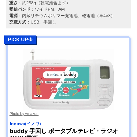
重さ
：約258g（乾電池含まず）
受信バンド
：ワイドFM、AM
電源
：内蔵リチウムポリマー充電池、乾電池（単4×3）
充電方式
：USB、手回し
PICK UP⑨
Photo by Amazon
Innowa(イノワ)
buddy 手回し ポータブルテレビ・ラジオ