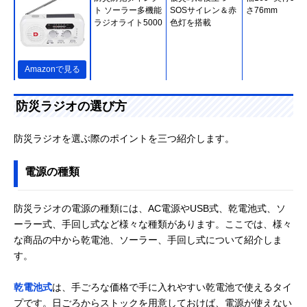
ト ソーラー多機能
SOSサイレン＆赤
さ76mm
ラジオライト5000
色灯を搭載
Amazonで見る
クマザキエイム 手
もしもの時に心強
約幅202×奥行90
防災ラジオの選び方
回し／ソーラー蓄
い1台5役
高さ80mm
電ラジオ チャージ
オ ラムダ SL-091
防災ラジオを選ぶ際のポイントを三つ紹介します。
楽天市場で見る
電源の種類
アイリスオーヤマ
雨粒や水滴に耐え
幅146×奥行62×
手回し充電ラジオ
るタフな1台
さ78mm
防災ラジオの電源の種類には、AC電源やUSB式、乾電池式、ソ
ライト JTL-29 ホ
ーラー式、手回し式など様々な種類があります。ここでは、様々
ワイト
な商品の中から乾電池、ソーラー、手回し式について紹介しま
す。
Amazonで見る
‎RELAX マルチレ
レトロな見た目な
約幅128×奥行57
乾電池式
は、手ごろな価格で手に入れやすい乾電池で使えるタイ
Amazonで見る
トロラジオ
がら高機能
高さ98mm
プです。日ごろからストックを用意しておけば、電源が使えない