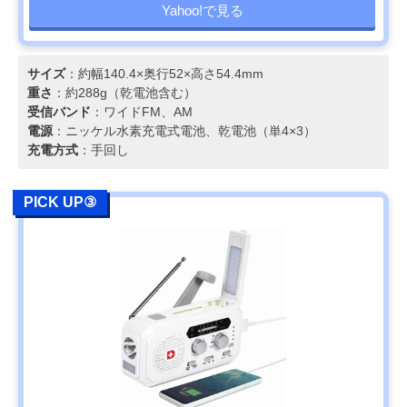
Yahoo!で見る
サイズ
：約幅140.4×奥行52×高さ54.4mm
重さ
：約288g（乾電池含む）
受信バンド
：ワイドFM、AM
電源
：ニッケル水素充電式電池、乾電池（単4×3）
充電方式
：手回し
PICK UP③