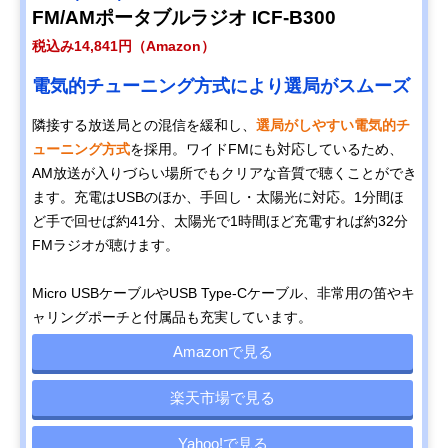
FM/AMポータブルラジオ ICF-B300
税込み14,841円（Amazon）
電気的チューニング方式により選局がスムーズ
隣接する放送局との混信を緩和し、
選局がしやすい電気的チ
ューニング方式
を採用。ワイドFMにも対応しているため、
AM放送が入りづらい場所でもクリアな音質で聴くことができ
ます。充電はUSBのほか、手回し・太陽光に対応。1分間ほ
ど手で回せば約41分、太陽光で1時間ほど充電すれば約32分
FMラジオが聴けます。
Micro USBケーブルやUSB Type-Cケーブル、非常用の笛やキ
ャリングポーチと付属品も充実しています。
Amazonで見る
楽天市場で見る
Yahoo!で見る