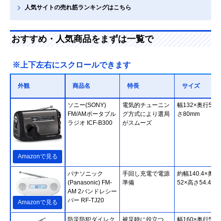
人気サイトの売れ筋ランキングはこちら
おすすめ・人気商品をまずは一覧で
※上下左右にスクロールできます
外観
商品名
特長
サイズ
ソニー(SONY)
電気的チューニン
幅132×奥行58×
FM/AMポータブル
グ方式により選局
さ80mm
ラジオ ICF-B300
がスムーズ
Amazonで見る
パナソニック
手回し充電で電源
約幅140.4×奥行
(Panasonic) FM-
準備
52×高さ54.4mm
AM 2バンドレシー
バー RF-TJ20
Amazonで見る
防災防犯ダイレク
被災時に役立つ
幅160×奥行58×