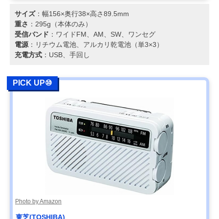
サイズ
：幅156×奥行38×高さ89.5mm
重さ
：295g（本体のみ）
受信バンド
：ワイドFM、AM、SW、ワンセグ
電源
：リチウム電池、アルカリ乾電池（単3×3）
充電方式
：USB、手回し
PICK UP⑩
Photo by Amazon
東芝(TOSHIBA)