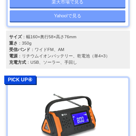
楽天市場で見る
Yahoo!で見る
サイズ
：幅160×奥行58×高さ76mm
重さ
：350g
受信バンド
：ワイドFM、AM
電源
：リチウムイオンバッテリー、乾電池（単4×3）
充電方式
：USB、ソーラー、手回し
PICK UP④