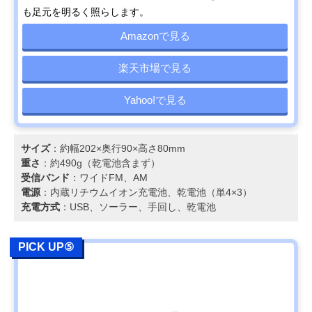
も足元を明るく照らします。
Amazonで見る
楽天市場で見る
Yahoo!で見る
サイズ
：約幅202×奥行90×高さ80mm
重さ
：約490g（乾電池含まず）
受信バンド
：ワイドFM、AM
電源
：内蔵リチウムイオン充電池、乾電池（単4×3）
充電方式
：USB、ソーラー、手回し、乾電池
PICK UP⑤