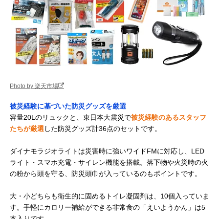
Photo by 楽天市場
被災経験に基づいた防災グッズを厳選
容量20Lのリュックと、東日本大震災で
被災経験のあるスタッフ
たちが厳選
した防災グッズ計36点のセットです。
ダイナモラジオライトは災害時に強いワイドFMに対応し、LED
ライト・スマホ充電・サイレン機能を搭載。落下物や火災時の火
の粉から頭を守る、防災頭巾が入っているのもポイントです。
大・小どちらも衛生的に固めるトイレ凝固剤は、10個入っていま
す。手軽にカロリー補給ができる非常食の「えいようかん」は5
本入りです。