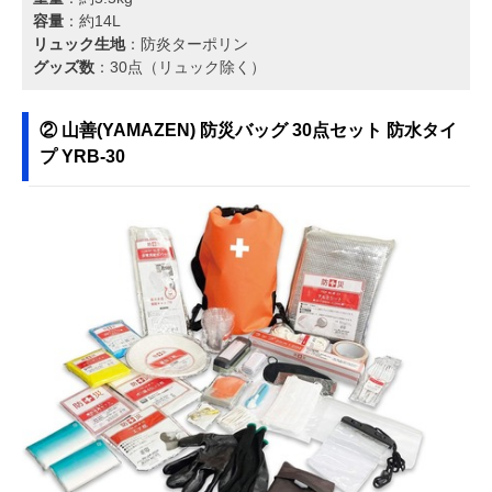
容量
：約14L
リュック生地
：防炎ターポリン
グッズ数
：30点（リュック除く）
② 山善(YAMAZEN) 防災バッグ 30点セット 防水タイ
プ YRB-30