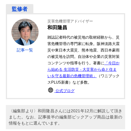
災害危機管理アドバイザー
和田隆昌
雑誌記者時代の被災地の取材経験から、災
害危機管理の専門家に転身。阪神淡路大震
記事一覧
災や東日本大震災、熊本地震、西日本豪雨
の被災地を訪問。自治体や企業の災害対策
コンテンツや指導を行う。著書に
「今日か
ら始める 生活防災 - 大災害から命と住ま
いを守る最新の危機管理術」
（ワニブック
スPLUS新書）など多数。
公式ブログ
〈編集部より〉和田隆昌さんには2021年12月に解説して頂き
ました。なお、記事後半の編集部ピックアップ商品は最新の
情報をもとに選んでいます。