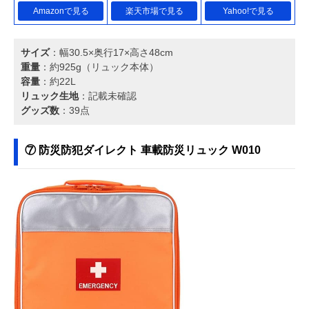
Amazonで見る
楽天市場で見る
Yahoo!で見る
サイズ
：幅30.5×奥行17×高さ48cm
重量
：約925g（リュック本体）
容量
：約22L
リュック生地
：記載未確認
グッズ数
：39点
⑦ ‎防災防犯ダイレクト 車載防災リュック W010