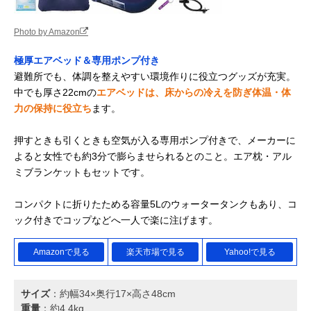
Photo by Amazon
極厚エアベッド＆専用ポンプ付き
避難所でも、体調を整えやすい環境作りに役立つグッズが充実。
中でも厚さ22cmの
エアベッドは、床からの冷えを防ぎ体温・体
力の保持に役立ち
ます。
押すときも引くときも空気が入る専用ポンプ付きで、メーカーに
よると女性でも約3分で膨らませられるとのこと。エア枕・アル
ミブランケットもセットです。
コンパクトに折りたためる容量5Lのウォータータンクもあり、コ
ック付きでコップなどへ一人で楽に注げます。
Amazonで見る
楽天市場で見る
Yahoo!で見る
サイズ
：約幅34×奥行17×高さ48cm
重量
：約4.4kg