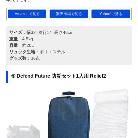
Amazonで見る
楽天市場で見る
Yahoo!で見る
サイズ
：幅32×奥行14×高さ46cm
重量
：4.5kg
容量
：約20L
リュック生地
：‎ポリエステル
グッズ数
：36点
⑥ Defend Future 防災セット1人用 Relief2