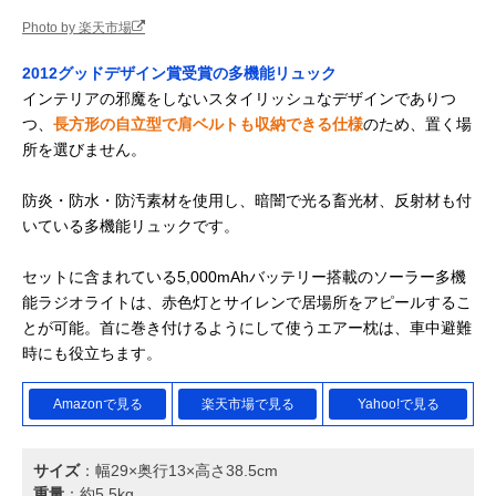
Photo by 楽天市場
2012グッドデザイン賞受賞の多機能リュック
インテリアの邪魔をしないスタイリッシュなデザインでありつ
つ、
長方形の自立型で肩ベルトも収納できる仕様
のため、置く場
所を選びません。
防炎・防水・防汚素材を使用し、暗闇で光る畜光材、反射材も付
いている多機能リュックです。
セットに含まれている5,000mAhバッテリー搭載のソーラー多機
能ラジオライトは、赤色灯とサイレンで居場所をアピールするこ
とが可能。首に巻き付けるようにして使うエアー枕は、車中避難
時にも役立ちます。
Amazonで見る
楽天市場で見る
Yahoo!で見る
サイズ
：幅29×奥行13×高さ38.5cm
重量
：約5.5kg