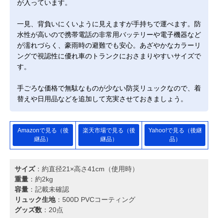
が入っています。
一見、背負いにくいように見えますが手持ちで運べます。防
水性が高いので携帯電話の非常用バッテリーや電子機器など
が濡れづらく、豪雨時の避難でも安心。あざやかなカラーリ
ングで視認性に優れ車のトランクにおさまりやすいサイズで
す。
手ごろな価格で無駄なものが少ない防災リュックなので、着
替えや日用品などを追加して充実させておきましょう。
Amazonで見る（後
楽天市場で見る（後
Yahoo!で見る（後継
継品）
継品）
品）
サイズ
：約直径21×高さ41cm（使用時）
重量
：約2kg
容量
：記載未確認
リュック生地
：500D PVCコーティング
グッズ数
：20点