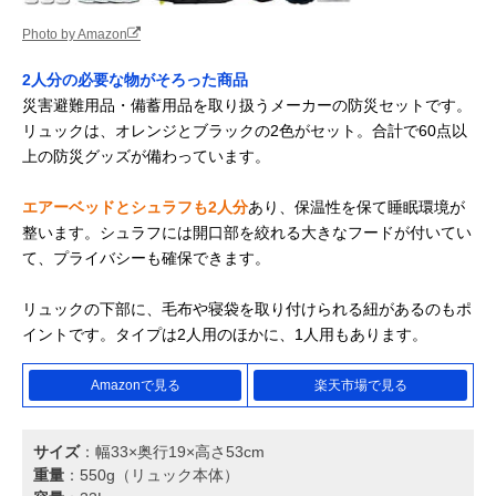
Photo by Amazon
2人分の必要な物がそろった商品
災害避難用品・備蓄用品を取り扱うメーカーの防災セットです。
リュックは、オレンジとブラックの2色がセット。合計で60点以
上の防災グッズが備わっています。
エアーベッドとシュラフも2人分
あり、保温性を保て睡眠環境が
整います。シュラフには開口部を絞れる大きなフードが付いてい
て、プライバシーも確保できます。
リュックの下部に、毛布や寝袋を取り付けられる紐があるのもポ
イントです。タイプは2人用のほかに、1人用もあります。
Amazonで見る
楽天市場で見る
サイズ
：幅33×奥行19×高さ53cm
重量
：550g（リュック本体）