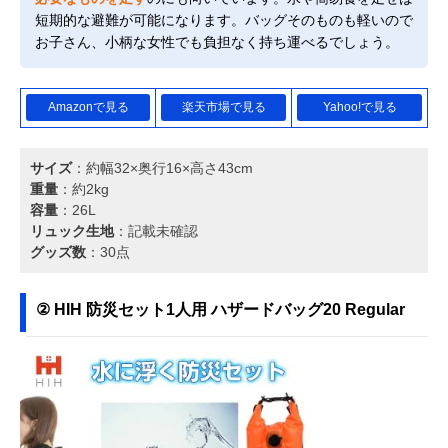
短期的な避難が可能になります。バッグそのものも軽いので
お子さん、小柄な女性でも負担なく持ち運べるでしょう。
Amazonで見る
楽天市場で見る
Yahoo!で見る
サイズ
：約幅32×奥行16×高さ43cm
重量
：約2kg
容量
：26L
リュック生地
：記載未確認
グッズ数
：30点
② HIH 防災セット1人用 ハザードバッグ20 Regular