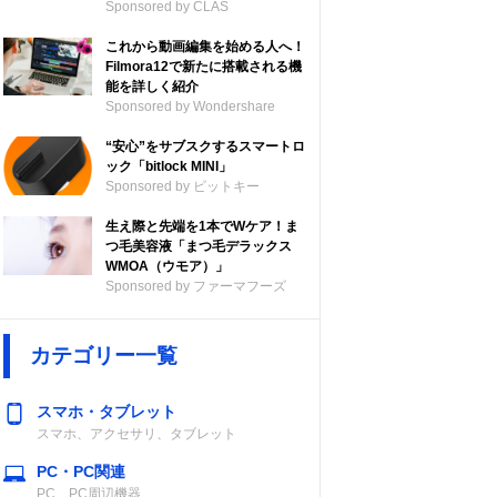
Sponsored by CLAS
これから動画編集を始める人へ！
Filmora12で新たに搭載される機
能を詳しく紹介
Sponsored by Wondershare
“安心”をサブスクするスマートロ
ック「bitlock MINI」
Sponsored by ビットキー
生え際と先端を1本でWケア！ま
つ毛美容液「まつ毛デラックス
WMOA（ウモア）」
Sponsored by ファーマフーズ
カテゴリー一覧
スマホ・タブレット
スマホ、アクセサリ、タブレット
PC・PC関連
PC、PC周辺機器