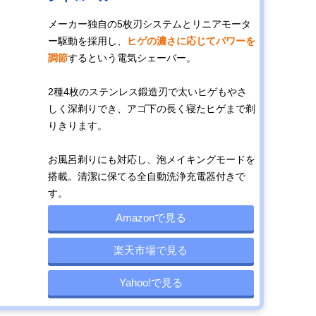
メーカー独自の5枚刃システムとリニアモータ
ー駆動を採用し、
ヒゲの濃さに応じてパワーを
調節
するという電気シェーバー。
2種4枚のステンレス鍛造刃で太いヒゲもやさ
しく深剃りでき、アゴ下の長く寝たヒゲまで剃
りきります。
お風呂剃りにも対応し、泡メイキングモードを
搭載。清潔に保てる全自動洗浄充電器付きで
す。
Amazonで見る
楽天市場で見る
Yahoo!で見る