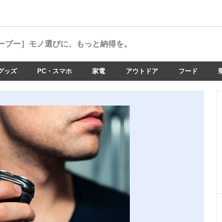
ーブー］
モノ選びに、もっと納得を。
グッズ
PC・スマホ
家電
アウトドア
フード