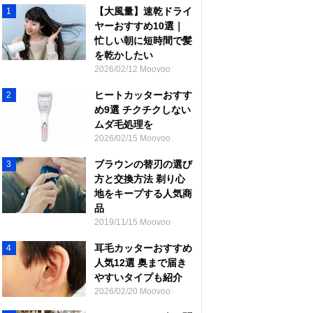
【大風量】速乾ドライ
1
ヤーおすすめ10選｜
忙しい朝に短時間で髪
を乾かしたい
2026/02/12 Moovoo
ヒートカッターおすす
2
め9選 チクチクしない
ムダ毛処理を
2026/02/15 Moovoo
ブラウンの替刃の選び
3
方と交換方法 剃り心
地をキープする人気商
品
2019/11/15 Moovoo
耳毛カッターおすすめ
4
人気12選 奥まで届き
やすいタイプも紹介
2026/02/20 Moovoo