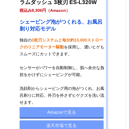
ラムダッシュ 3枚刃 ES-L320W
税込み8,306円（Amazon）
シェービング泡がつくれる、お風呂
剃り対応モデル
独自の
3枚刃システムと毎分約13,000ストロー
クのリニアモーター駆動
を採用し、濃いヒゲも
スムーズにカットできます。
センサーがパワーを自動制御し、肌へ余分な負
担をかけずにシェービングが可能。
洗顔剤からシェービング用の泡がつくれ、お風
呂剃りに対応。外刃を外さずヒゲクズを洗い流
せます。
Amazonで見る
楽天市場で見る