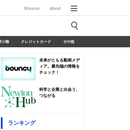
Moovoo
About
乗り物
クレジットカード
その他
未来がともる動画メデ
ィア。最先端の情報を
チェック！
科学と企業と出会う、
つながる
ランキング