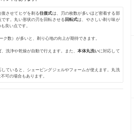
往復させてヒゲを剃る
往復式
は、刃の枚数が多いほど密着する部
点です。丸い形状の刃を回転させる
回転式
は、やさしい剃り味が
のも良い点です。
ローク数）が多いと、剃り心地の向上が期待できます。
ば、洗浄や乾燥が自動で行えます。また、
本体丸洗い
に対応して
応していると、シェービングジェルやフォームが使えます。丸洗
は不可の場合もあります。