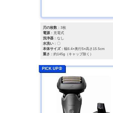
刃の枚数
：3枚
電源
：充電式
洗浄器
：なし
水洗い
：〇
本体サイズ
：幅6.4×奥行5×高さ15.5cm
重さ
：約145g（キャップ除く）
PICK UP②