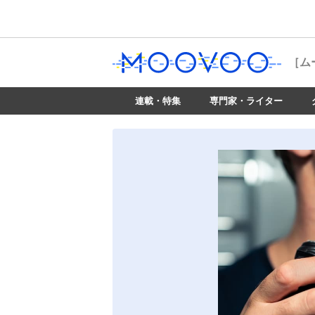
［ム
連載・特集
専門家・ライター