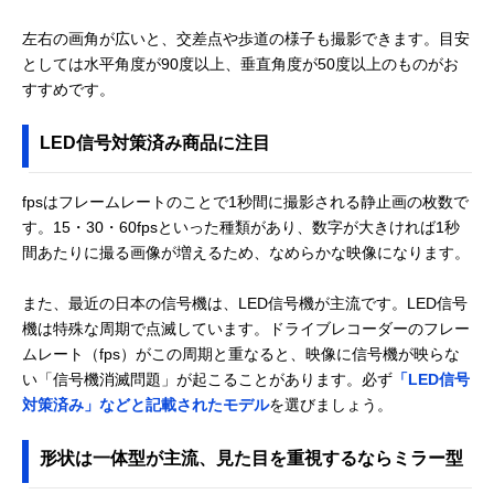
左右の画角が広いと、交差点や歩道の様子も撮影できます。目安
としては水平角度が90度以上、垂直角度が50度以上のものがお
すすめです。
LED信号対策済み商品に注目
fpsはフレームレートのことで1秒間に撮影される静止画の枚数で
す。15・30・60fpsといった種類があり、数字が大きければ1秒
間あたりに撮る画像が増えるため、なめらかな映像になります。
また、最近の日本の信号機は、LED信号機が主流です。LED信号
機は特殊な周期で点滅しています。ドライブレコーダーのフレー
ムレート（fps）がこの周期と重なると、映像に信号機が映らな
い「信号機消滅問題」が起こることがあります。必ず
「LED信号
対策済み」などと記載されたモデル
を選びましょう。
形状は一体型が主流、見た目を重視するならミラー型