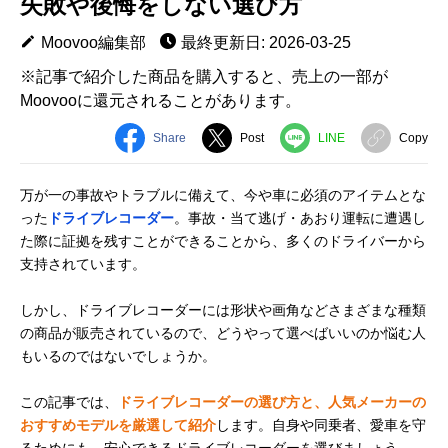
失敗や後悔をしない選び方
Moovoo編集部
最終更新日: 2026-03-25
※記事で紹介した商品を購入すると、売上の一部が
Moovooに還元されることがあります。
Share
Post
LINE
Copy
万が一の事故やトラブルに備えて、今や車に必須のアイテムとな
った
ドライブレコーダー
。事故・当て逃げ・あおり運転に遭遇し
た際に証拠を残すことができることから、多くのドライバーから
支持されています。
しかし、ドライブレコーダーには形状や画角などさまざまな種類
の商品が販売されているので、どうやって選べばいいのか悩む人
もいるのではないでしょうか。
この記事では、
ドライブレコーダーの選び方と、人気メーカーの
おすすめモデルを厳選して紹介
します。自身や同乗者、愛車を守
るためにも、安心できるドライブレコーダーを選びましょう。