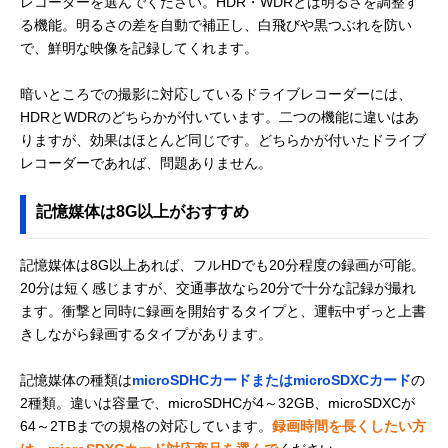
レコーダーを選んでください。HDR・WDRとは明るさを調整す
る機能。明るさの差を自動で補正し、白飛びや黒つぶれを防い
で、鮮明な映像を記録してくれます。
暗いところでの撮影に対応しているドライブレコーダーには、
HDRとWDRのどちらかが付いています。二つの機能に違いはあ
りますが、効果はほとんど同じです。どちらかが付いたドライブ
レコーダーであれば、問題ありません。
記憶媒体は8G以上がおすすめ
記憶媒体は8G以上あれば、フルHDでも20分程度の録画が可能。
20分は短く感じますが、交通事故なら20分で十分な記録が撮れ
ます。衝撃と同時に録画を開始するタイプと、運転中ずっと上書
きしながら録画するタイプがあります。
記憶媒体の種類は
microSDHCカードまたはmicroSDXCカード
の
2種類。違いは容量で、microSDHCが4～32GB、microSDXCが
64～2TBまでの規格の対応しています。
録画時間を長くしたい方