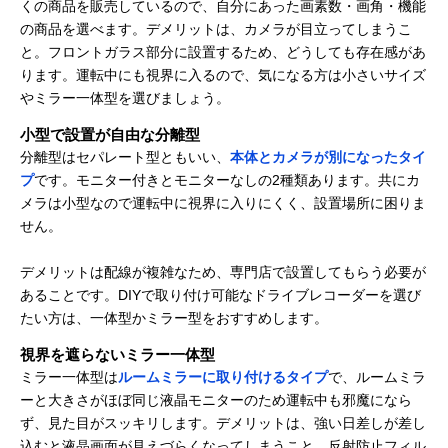
くの商品を販売しているので、自分にあった画素数・画角・機能
の商品を選べます。デメリットは、カメラが目立ってしまうこ
と。フロントガラス部分に設置するため、どうしても存在感があ
ります。運転中にも視界に入るので、気になる方は小さいサイズ
やミラー一体型を選びましょう。
小型で設置が自由な分離型
分離型はセパレート型ともいい、
本体とカメラが別になったタイ
プ
です。モニター付きとモニターなしの2種類あります。共にカ
メラは小型なので運転中に視界に入りにくく、設置場所に困りま
せん。
デメリットは配線が複雑なため、専門店で設置してもらう必要が
あることです。DIYで取り付け可能なドライブレコーダーを選び
たい方は、一体型かミラー型をおすすめします。
視界を遮らないミラー一体型
ミラー一体型は
ルームミラーに取り付けるタイプ
で、ルームミラ
ーと大きさがほぼ同じ液晶モニターのため運転中も邪魔になら
ず、見た目がスッキリします。デメリットは、強い日差しが差し
込むと液晶画面が見えづらくなってしまうこと。反射防止フィル