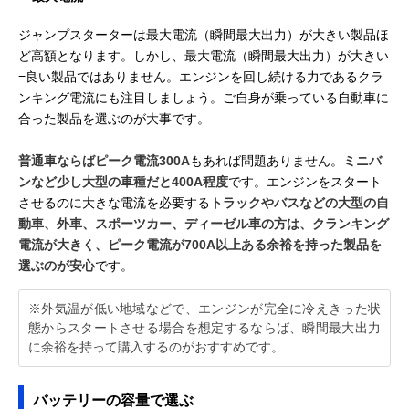
ジャンプスターターは最大電流（瞬間最大出力）が大きい製品ほ
ど高額となります。しかし、最大電流（瞬間最大出力）が大きい
=良い製品ではありません。エンジンを回し続ける力であるクラ
ンキング電流にも注目しましょう。ご自身が乗っている自動車に
合った製品を選ぶのが大事です。
普通車ならばピーク電流300A
もあれば問題ありません。
ミニバ
ンなど少し大型の車種だと400A程度
です。エンジンをスタート
させるのに大きな電流を必要する
トラックやバスなどの大型の自
動車、外車、スポーツカー、ディーゼル車の方は、クランキング
電流が大きく、ピーク電流が700A以上ある余裕を持った製品を
選ぶのが安心
です。
※外気温が低い地域などで、エンジンが完全に冷えきった状
態からスタートさせる場合を想定するならば、瞬間最大出力
に余裕を持って購入するのがおすすめです。
バッテリーの容量で選ぶ