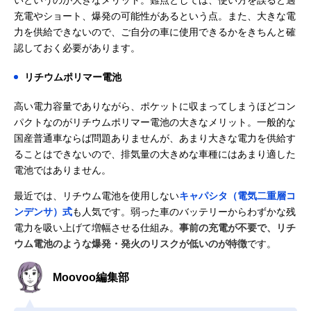
いというのが大きなメリット。難点としては、使い方を誤ると過
充電やショート、爆発の可能性があるという点。また、大きな電
力を供給できないので、ご自分の車に使用できるかをきちんと確
認しておく必要があります。
リチウムポリマー電池
高い電力容量でありながら、ポケットに収まってしまうほどコン
パクトなのがリチウムポリマー電池の大きなメリット。一般的な
国産普通車ならば問題ありませんが、あまり大きな電力を供給す
ることはできないので、排気量の大きめな車種にはあまり適した
電池ではありません。
最近では、リチウム電池を使用しない
キャパシタ（電気二重層コ
ンデンサ）式
も人気です。弱った車のバッテリーからわずかな残
電力を吸い上げて増幅させる仕組み。
事前の充電が不要で、リチ
ウム電池のような爆発・発火のリスクが低いのが特徴
です。
Moovoo編集部