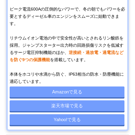
ピーク電流600Aの圧倒的なパワーで、冬の朝でもパワーを必
要とするディーゼル車のエンジンをスムーズに始動できま
す。
リチウムイオン電池の中で安全性が高いとされるリン酸鉄を
採用。ジャンプスターター出力時の回路損傷リスクを低減す
るサージ電圧抑制機能のほか、
逆接続・過放電・過電流など
を防ぐ9つの保護機能
を搭載しています。
本体をホコリや水滴から防ぐ、IP63相当の防水・防塵機能に
適応しています。
Amazonで見る
楽天市場で見る
Yahoo!で見る