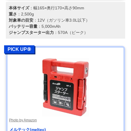
本体サイズ
：幅165×奥行170×高さ90mm
重さ
：2,500g
対象車の目安
：12V（ガソリン車3.0L以下）
バッテリー容量
：5,000mAh
ジャンプスターター出力
：570A（ピーク）
PICK UP⑨
Photo by Amazon
メルテック(meltec)