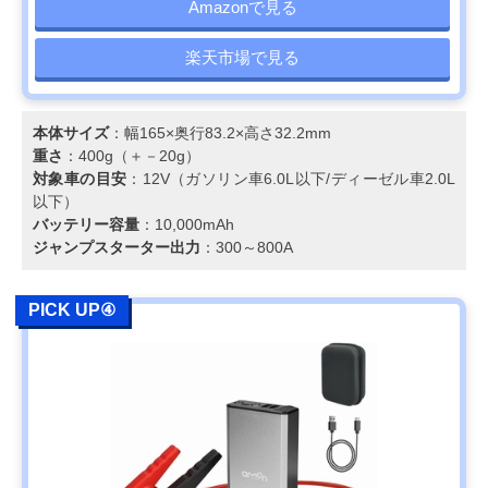
Amazonで見る
楽天市場で見る
本体サイズ
：幅165×奥行83.2×高さ32.2mm
重さ
：400g（＋－20g）
対象車の目安
：12V（ガソリン車6.0L以下/ディーゼル車2.0L
以下）
バッテリー容量
：10,000mAh
ジャンプスターター出力
：300～800A
PICK UP④