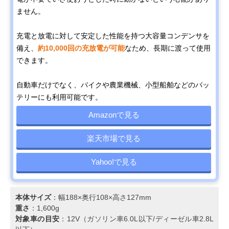
ません。
充電と放電に対して安定した性能を持つ大容量コンデンサを
備え、
約10,000回の充放電が可能
なため、長期に渡って使用
できます。
自動車だけでなく、バイクや農業機械、小型船舶などのバッ
テリーにも利用可能です。
Amazonで見る
楽天市場で見る
Yahoo!で見る
本体サイズ
：幅188×奥行108×高さ127mm
重さ
：1,600g
対象車の目安
：12V（ガソリン車6.0L以下/ディーゼル車2.8L