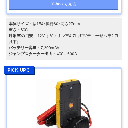
Yahoo!で見る
本体サイズ
：幅154×奥行80×高さ27mm
重さ
：300g
対象車の目安
：12V（ガソリン車4.7L以下/ディーゼル車2.7L
以下）
バッテリー容量
：7,200mAh
ジャンプスターター出力
：400～600A
PICK UP③