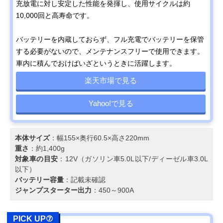
充放電に対し安定した性能を発揮し、使用サイクルは約
10,000回と高寿命です。
バッテリーを内蔵しておらず、フル充電でバッテリーを保管
する必要がないので、メンテナンスフリーで使用できます。
車内に積んでおけばいざというときに活躍します。
楽天市場で見る
Yahoo!で見る
本体サイズ
：幅155×奥行60.5×高さ220mm
重さ
：約1,400g
対象車の目安
：12V（ガソリン車5.0L以下/ディーゼル車3.0L
以下）
バッテリー容量
：記載未確認
ジャンプスターター出力
：450～900A
PICK UP⑦