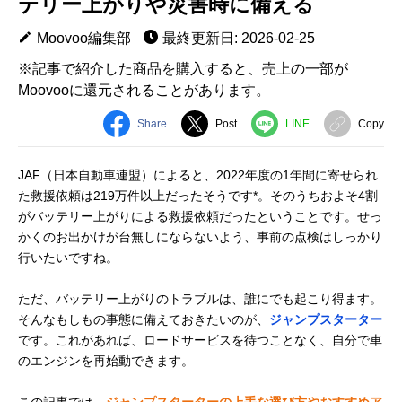
テリー上がりや災害時に備える
Moovoo編集部
最終更新日: 2026-02-25
※記事で紹介した商品を購入すると、売上の一部が
Moovooに還元されることがあります。
Share
Post
LINE
Copy
JAF（日本自動車連盟）によると、2022年度の1年間に寄せられ
た救援依頼は219万件以上だったそうです*。そのうちおよそ4割
がバッテリー上がりによる救援依頼だったということです。せっ
かくのお出かけが台無しにならないよう、事前の点検はしっかり
行いたいですね。
ただ、バッテリー上がりのトラブルは、誰にでも起こり得ます。
そんなもしもの事態に備えておきたいのが、
ジャンプスターター
です。これがあれば、ロードサービスを待つことなく、自分で車
のエンジンを再始動できます。
この記事では、
ジャンプスターターの上手な選び方やおすすめア