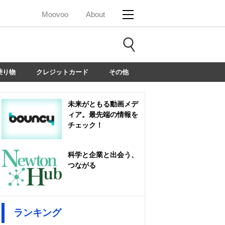
Moovoo
About
乗り物
クレジットカード
その他
未来がともる動画メデ
ィア。最先端の情報を
チェック！
科学と企業と出会う、
つながる
ランキング