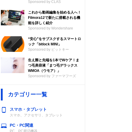
Sponsored by CLAS
これから動画編集を始める人へ！
Filmora12で新たに搭載される機
能を詳しく紹介
Sponsored by Wondershare
“安心”をサブスクするスマートロ
ック「bitlock MINI」
Sponsored by ビットキー
生え際と先端を1本でWケア！ま
つ毛美容液「まつ毛デラックス
WMOA（ウモア）」
Sponsored by ファーマフーズ
カテゴリー一覧
スマホ・タブレット
スマホ、アクセサリ、タブレット
PC・PC関連
PC、PC周辺機器