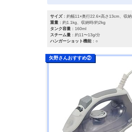
サイズ
：約幅11×奥行22.6×高さ13cm、収納
重量
：約1.1kg、収納時/約2kg
タンク容量
：160ml
スチーム量
：約11〜13g/分
ハンガーショット機能
：○
矢野さんおすすめ②