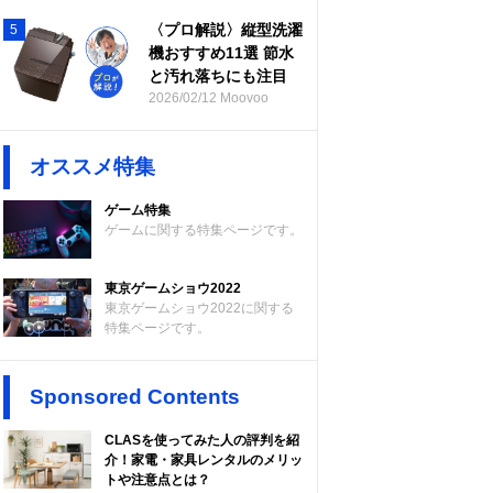
〈プロ解説〉縦型洗濯
5
機おすすめ11選 節水
と汚れ落ちにも注目
2026/02/12 Moovoo
オススメ特集
ゲーム特集
ゲームに関する特集ページです。
東京ゲームショウ2022
東京ゲームショウ2022に関する
特集ページです。
Sponsored Contents
CLASを使ってみた人の評判を紹
介！家電・家具レンタルのメリッ
トや注意点とは？