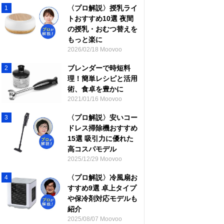
〈プロ解説〉授乳ライ
1
トおすすめ10選 夜間
の授乳・おむつ替えを
もっと楽に
2026/02/18 Moovoo
ブレンダーで時短料
2
理！簡単レシピと活用
術、食卓を豊かに
2021/01/16 Moovoo
〈プロ解説〉安いコー
3
ドレス掃除機おすすめ
15選 吸引力に優れた
高コスパモデル
2025/12/29 Moovoo
〈プロ解説〉冷風扇お
4
すすめ9選 卓上タイプ
や保冷剤対応モデルも
紹介
2025/08/07 Moovoo