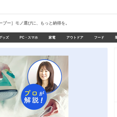
ーブー］
モノ選びに、もっと納得を。
グッズ
PC・スマホ
家電
アウトドア
フード