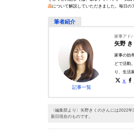
品
について解説していただきました。毎日の
家事アド
矢野 
家事の効
どで活動
り、生活
X
記事一覧
〈編集部より〉矢野きくのさんには2022
新日現在のものです。