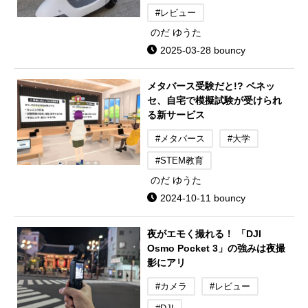
#レビュー
のだ ゆうた
2025-03-28 bouncy
メタバース受験だと!? ベネッ
セ、自宅で模擬試験が受けられ
る新サービス
#メタバース
#大学
#STEM教育
のだ ゆうた
2024-10-11 bouncy
夜がエモく撮れる！ 「DJI
Osmo Pocket 3」の強みは夜撮
影にアリ
#カメラ
#レビュー