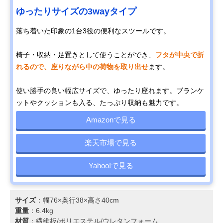
ゆったりサイズの3wayタイプ
落ち着いた印象の1台3役の便利なスツールです。
椅子・収納・足置きとして使うことができ、
フタが中央で折
れるので、座りながら中の荷物を取り出せ
ます。
使い勝手の良い幅広サイズで、ゆったり座れます。ブランケ
ットやクッションも入る、たっぷり収納も魅力です。
Amazonで見る
楽天市場で見る
Yahoo!で見る
サイズ
：幅76×奥行38×高さ40cm
重量
：6.4kg
材質
：繊維板/ポリエステル/ウレタンフォーム