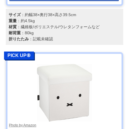
サイズ
：約幅38×奥行38×高さ39.5cm
重量
：約4.5kg
材質
：繊維板/ポリエステル/ウレタンフォームなど
耐荷重
：80kg
折りたたみ
：記載未確認
PICK UP⑧
Photo by Amazon