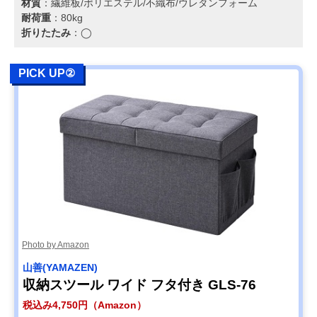
材質
：繊維板/ポリエステル/不織布/ウレタンフォーム
耐荷重
：80kg
折りたたみ
：◯
PICK UP②
Photo by Amazon
山善(YAMAZEN)
収納スツール ワイド フタ付き GLS-76
税込み4,750円（Amazon）