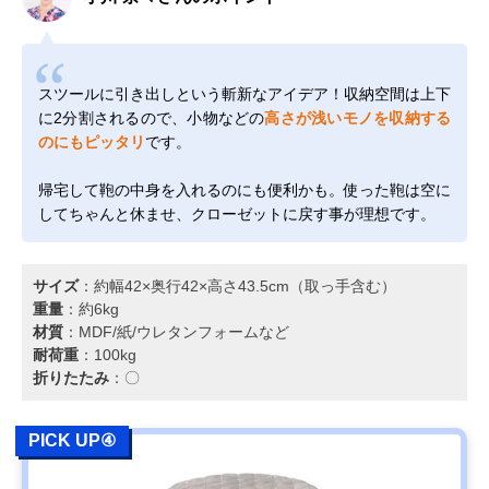
スツールに引き出しという斬新なアイデア！収納空間は上下
に2分割されるので、小物などの
高さが浅いモノを収納する
のにもピッタリ
です。
帰宅して鞄の中身を入れるのにも便利かも。使った鞄は空に
してちゃんと休ませ、クローゼットに戻す事が理想です。
サイズ
：約幅42×奥行42×高さ43.5cm（取っ手含む）
重量
：約6kg
材質
：MDF/紙/ウレタンフォームなど
耐荷重
：100kg
折りたたみ
：〇
PICK UP④