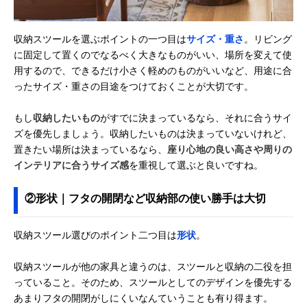
収納スツールを選ぶポイントの一つ目は
サイズ・重さ
。リビング
に固定して置くのでなるべく大きなものがいい、場所を変えて使
用するので、できるだけ小さく軽めのものがいいなど、用途に合
ったサイズ・重さの目途をつけておくことが大切です。
もし
収納したいもの
がすでに決まっているなら、それに合うサイ
ズを優先しましょう。収納したいものは決まっていないけれど、
置きたい場所は決まっているなら、
座り心地の良い高さや周りの
インテリアに合うサイズ感
を重視して選ぶと良いですね。
②形状｜フタの開閉など収納部の使い勝手は大切
収納スツール選びのポイント二つ目は
形状
。
収納スツールが他の家具と違うのは、スツールと収納の二役を担
っていること。そのため、スツールとしてのデザインを優先する
あまりフタの開閉がしにくいなんていうことも有り得ます。