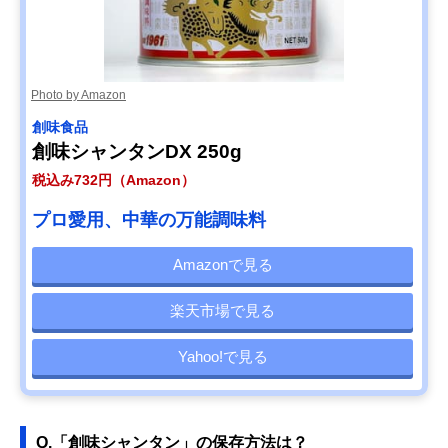
Photo by Amazon
創味食品
創味シャンタンDX 250g
税込み732円（Amazon）
プロ愛用、中華の万能調味料
Amazonで見る
楽天市場で見る
Yahoo!で見る
Q.「創味シャンタン」の保存方法は？