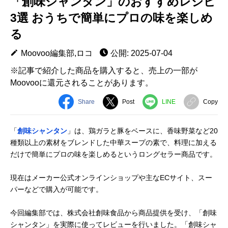
「創味シャンタン」のおすすめレシピ
3選 おうちで簡単にプロの味を楽しめ
る
Moovoo編集部,ロコ
公開: 2025-07-04
※記事で紹介した商品を購入すると、売上の一部が
Moovooに還元されることがあります。
Share
Post
LINE
Copy
「
創味シャンタン
」は、鶏ガラと豚をベースに、香味野菜など20
種類以上の素材をブレンドした中華スープの素で、料理に加える
だけで簡単にプロの味を楽しめるというロングセラー商品です。
現在はメーカー公式オンラインショップや主なECサイト、スー
パーなどで購入が可能です。
今回編集部では、株式会社創味食品から商品提供を受け、「創味
シャンタン」を実際に使ってレビューを行いました。「創味シャ