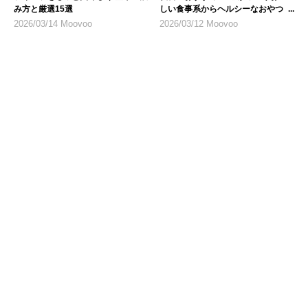
み方と厳選15選
しい食事系からヘルシーなおやつま
で
2026/03/14 Moovoo
2026/03/12 Moovoo