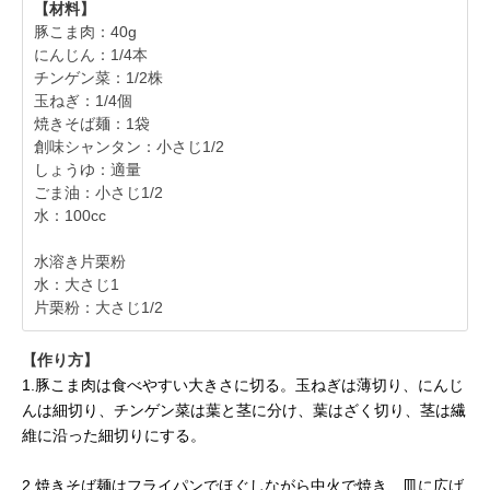
【材料】
豚こま肉：40g
にんじん：1/4本
チンゲン菜：1/2株
玉ねぎ：1/4個
焼きそば麺：1袋
創味シャンタン：小さじ1/2
しょうゆ：適量
ごま油：小さじ1/2
水：100cc
水溶き片栗粉
水：大さじ1
片栗粉：大さじ1/2
【作り方】
1.豚こま肉は食べやすい大きさに切る。玉ねぎは薄切り、にんじ
んは細切り、チンゲン菜は葉と茎に分け、葉はざく切り、茎は繊
維に沿った細切りにする。
2.焼きそば麺はフライパンでほぐしながら中火で焼き、皿に広げ