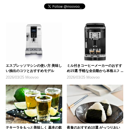
エスプレッソマシンの使い方 美味し
ミル付きコーヒーメーカーのおすす
い抽出のコツとおすすめモデル
め15選 手軽な全自動から本格エス
プレッソまで
2026/03/25 Moovoo
2026/03/25 Moovoo
テキーラをもっと美味しく 基本の飲
夜食のおすすめ10選 がっつりおい