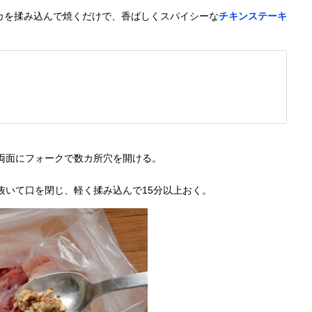
カを揉み込んで焼くだけで、香ばしくスパイシーな
チキンステーキ
、両面にフォークで数カ所穴を開ける。
を抜いて口を閉じ、軽く揉み込んで15分以上おく。