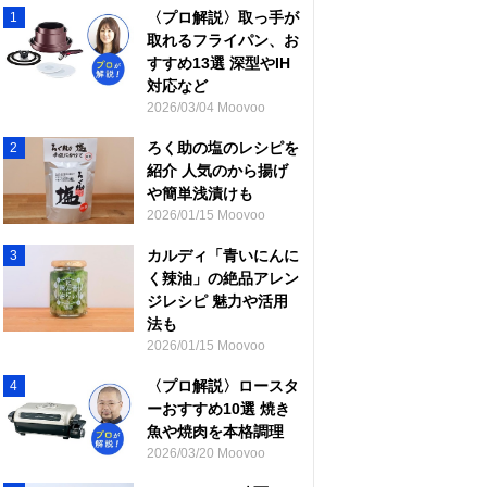
〈プロ解説〉取っ手が
1
取れるフライパン、お
すすめ13選 深型やIH
対応など
2026/03/04 Moovoo
ろく助の塩のレシピを
2
紹介 人気のから揚げ
や簡単浅漬けも
2026/01/15 Moovoo
カルディ「青いにんに
3
く辣油」の絶品アレン
ジレシピ 魅力や活用
法も
2026/01/15 Moovoo
〈プロ解説〉ロースタ
4
ーおすすめ10選 焼き
魚や焼肉を本格調理
2026/03/20 Moovoo