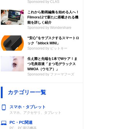
Sponsored by CLAS
これから動画編集を始める人へ！
Filmora12で新たに搭載される機
能を詳しく紹介
Sponsored by Wondershare
“安心”をサブスクするスマートロ
ック「bitlock MINI」
Sponsored by ビットキー
生え際と先端を1本でWケア！ま
つ毛美容液「まつ毛デラックス
WMOA（ウモア）」
Sponsored by ファーマフーズ
カテゴリー一覧
スマホ・タブレット
スマホ、アクセサリ、タブレット
PC・PC関連
PC、PC周辺機器