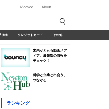
Moovoo
About
乗り物
クレジットカード
その他
未来がともる動画メデ
ィア。最先端の情報を
チェック！
科学と企業と出会う、
つながる
ランキング