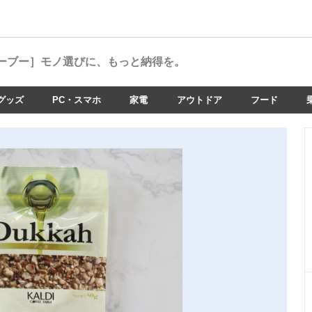
ーブー］
モノ選びに、もっと納得を。
グッズ
PC・スマホ
家電
アウトドア
フード