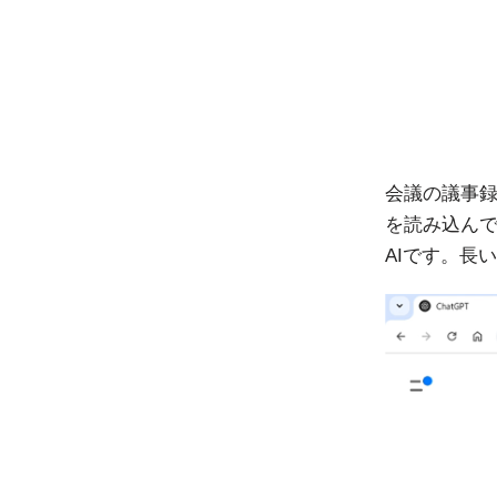
会議の議事
を読み込ん
AIです。長