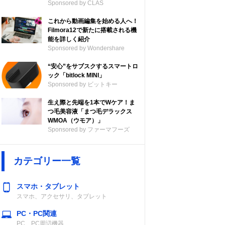
Sponsored by CLAS
これから動画編集を始める人へ！
Filmora12で新たに搭載される機
能を詳しく紹介
Sponsored by Wondershare
“安心”をサブスクするスマートロ
ック「bitlock MINI」
Sponsored by ビットキー
生え際と先端を1本でWケア！ま
つ毛美容液「まつ毛デラックス
WMOA（ウモア）」
Sponsored by ファーマフーズ
カテゴリー一覧
スマホ・タブレット
スマホ、アクセサリ、タブレット
PC・PC関連
PC、PC周辺機器