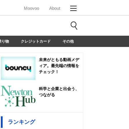
Moovoo
About
乗り物
クレジットカード
その他
未来がともる動画メデ
ィア。最先端の情報を
チェック！
科学と企業と出会う、
つながる
ランキング