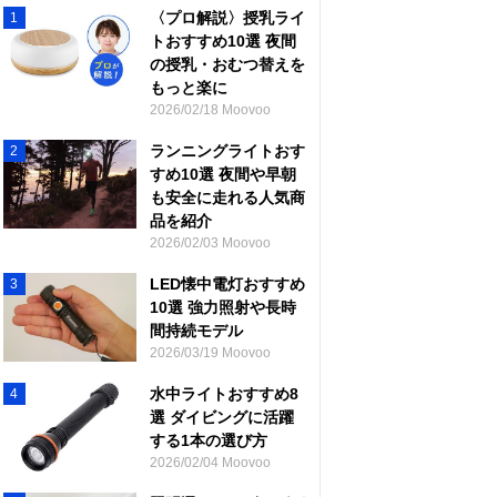
〈プロ解説〉授乳ライ
1
トおすすめ10選 夜間
の授乳・おむつ替えを
もっと楽に
2026/02/18 Moovoo
ランニングライトおす
2
すめ10選 夜間や早朝
も安全に走れる人気商
品を紹介
2026/02/03 Moovoo
LED懐中電灯おすすめ
3
10選 強力照射や長時
間持続モデル
2026/03/19 Moovoo
水中ライトおすすめ8
4
選 ダイビングに活躍
する1本の選び方
2026/02/04 Moovoo