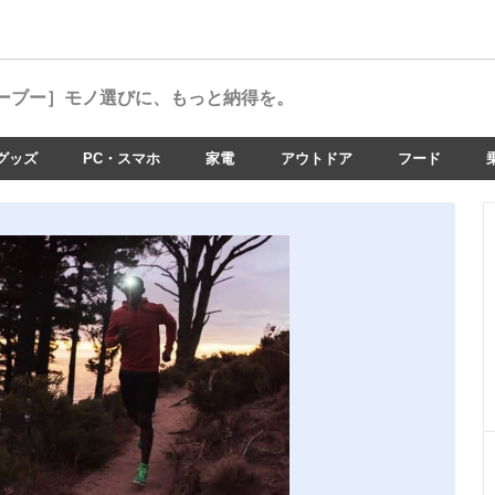
ーブー］
モノ選びに、もっと納得を。
グッズ
PC・スマホ
家電
アウトドア
フード