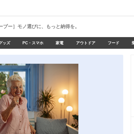
ーブー］
モノ選びに、もっと納得を。
グッズ
PC・スマホ
家電
アウトドア
フード