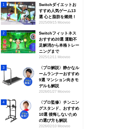
Switchダイエットお
1
すすめ人気ゲーム13
選 心と脂肪を燃焼！
2025/09/15 Moovoo
Switchフィットネス
2
おすすめ20選 運動不
足解消から本格トレー
ニングまで
2025/12/11 Moovoo
〈プロ解説〉静かなル
3
ームランナーおすすめ
9選 マンション向きモ
デルも解説
2026/01/27 Moovoo
〈プロ監修〉チンニン
4
グスタンド、おすすめ
10選 後悔しないため
の選び方も解説
2026/02/10 Moovoo