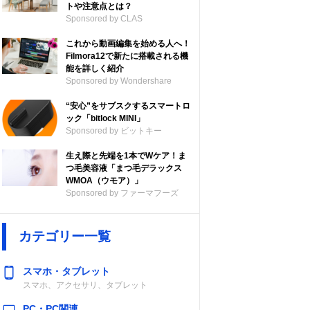
トや注意点とは？
Sponsored by CLAS
これから動画編集を始める人へ！
Filmora12で新たに搭載される機
能を詳しく紹介
Sponsored by Wondershare
“安心”をサブスクするスマートロ
ック「bitlock MINI」
Sponsored by ビットキー
生え際と先端を1本でWケア！ま
つ毛美容液「まつ毛デラックス
WMOA（ウモア）」
Sponsored by ファーマフーズ
カテゴリー一覧
スマホ・タブレット
スマホ、アクセサリ、タブレット
PC・PC関連