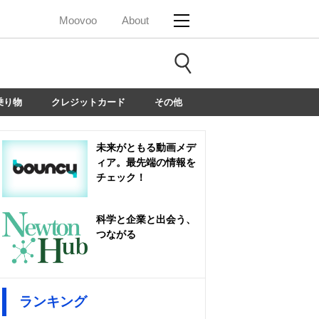
Moovoo
About
乗り物
クレジットカード
その他
未来がともる動画メデ
ィア。最先端の情報を
チェック！
科学と企業と出会う、
つながる
ランキング