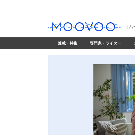
［ム
連載・特集
専門家・ライター