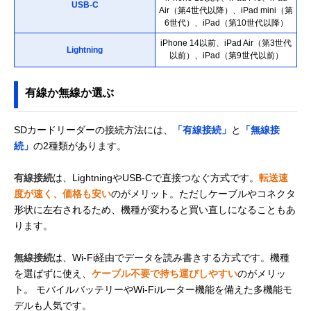
USB-C
Air（第4世代以降）、iPad mini（第
6世代）、iPad（第10世代以降）
iPhone 14以前、iPad Air（第3世代
Lightning
以前）、iPad（第9世代以前）
有線か無線か選ぶ
SDカードリーダーの接続方法には、
「有線接続」
と
「無線接
続」
の2種類があります。
有線接続
は、LightningやUSB-Cで直接つなぐ方式です。
転送速
度が速く、価格も安い
のがメリット。ただしケーブルやコネクタ
形状に左右されるため、機種が変わると買い直しになることもあ
ります。
無線接続
は、Wi-Fi経由でデータを読み書きする方式です。機種
を選ばずに使え、
ケーブル不要で持ち運びしやすい
のがメリッ
ト。 モバイルバッテリーやWi-Fiルーター機能を備えた多機能モ
デルも人気です。