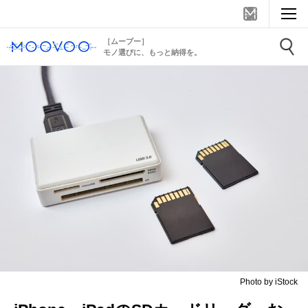
［ムーブー］
モノ選びに、もっと納得を。
Photo by iStock