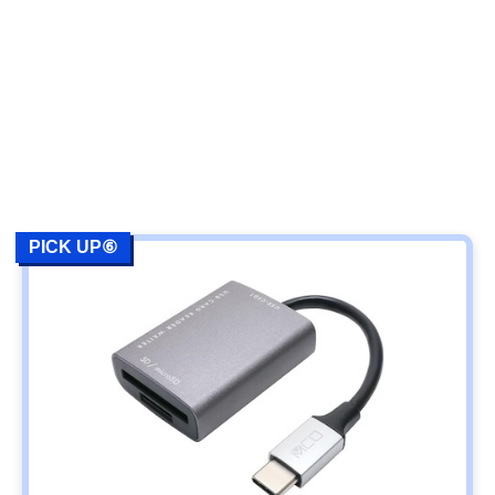
PICK UP⑥