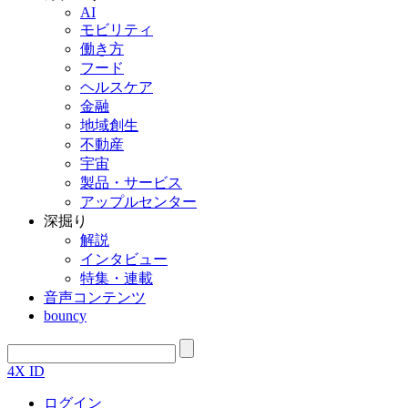
AI
モビリティ
働き方
フード
ヘルスケア
金融
地域創生
不動産
宇宙
製品・サービス
アップルセンター
深掘り
解説
インタビュー
特集・連載
音声コンテンツ
bouncy
4X ID
ログイン