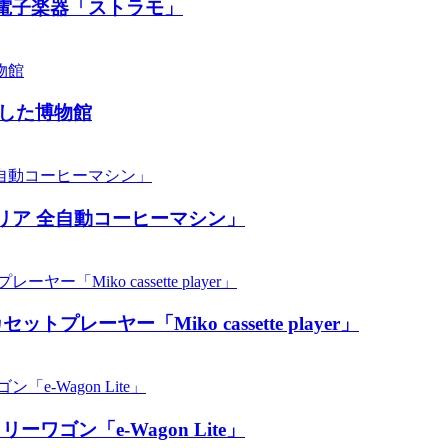
電子楽器「ストラモ」
した博物館
リア 全自動コーヒーマシン」
ーヤー「Miko cassette player」
ン「​​e-Wagon Lite」