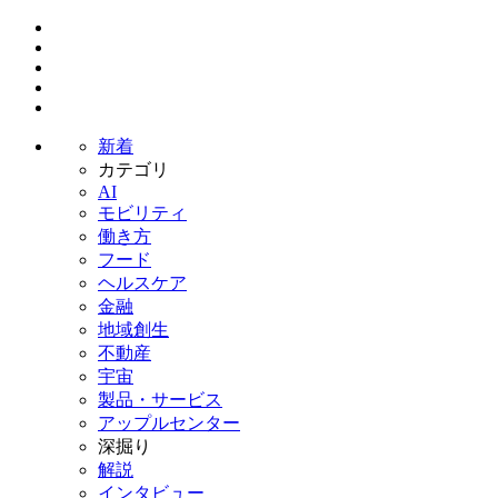
新着
カテゴリ
AI
モビリティ
働き方
フード
ヘルスケア
金融
地域創生
不動産
宇宙
製品・サービス
アップルセンター
深掘り
解説
インタビュー