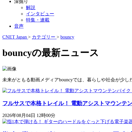
深掘り
解説
インタビュー
特集・連載
音声
CNET Japan
>
カテゴリー
>
bouncy
bouncyの最新ニュース
未来がともる動画メディアbouncyでは、暮らしや社会が
フルサスで本格トレイル！ 電動アシストマウンテンバイク「K
2026年08月04日 12時00分