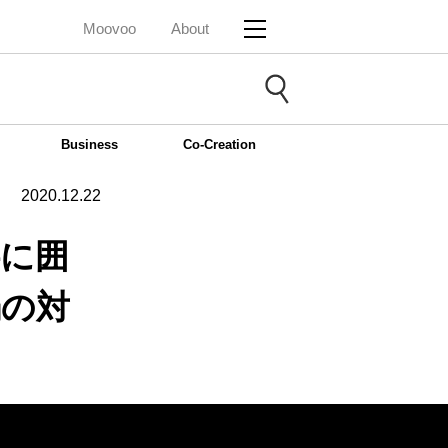
Moovoo
About
Business
Co-Creation
2020.12.22
供に囲
禍の対