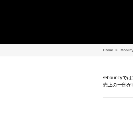
Home
Mobilit
※bounc
売上の一部がb