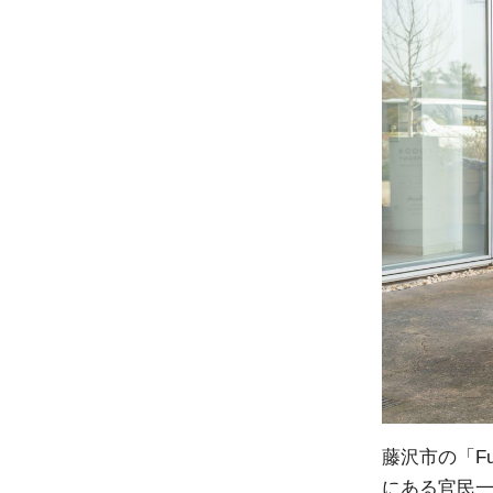
藤沢市の「F
にある官民一