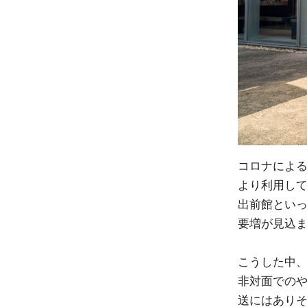
コロナによる
より利用して
出前館といっ
要増が見込
こうした中
非対面での
送にはあり