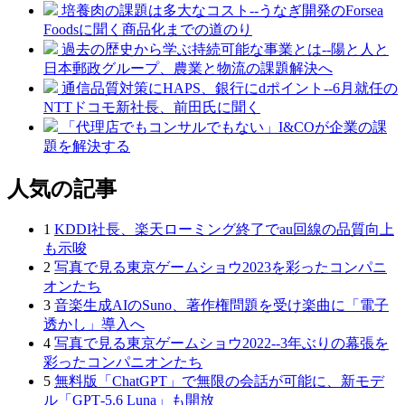
培養肉の課題は多大なコスト--うなぎ開発のForsea
Foodsに聞く商品化までの道のり
過去の歴史から学ぶ持続可能な事業とは--陽と人と
日本郵政グループ、農業と物流の課題解決へ
通信品質対策にHAPS、銀行にdポイント--6月就任の
NTTドコモ新社長、前田氏に聞く
「代理店でもコンサルでもない」I&COが企業の課
題を解決する
人気の記事
1
KDDI社長、楽天ローミング終了でau回線の品質向上
も示唆
2
写真で見る東京ゲームショウ2023を彩ったコンパニ
オンたち
3
音楽生成AIのSuno、著作権問題を受け楽曲に「電子
透かし」導入へ
4
写真で見る東京ゲームショウ2022--3年ぶりの幕張を
彩ったコンパニオンたち
5
無料版「ChatGPT」で無限の会話が可能に、新モデ
ル「GPT‑5.6 Luna」も開放