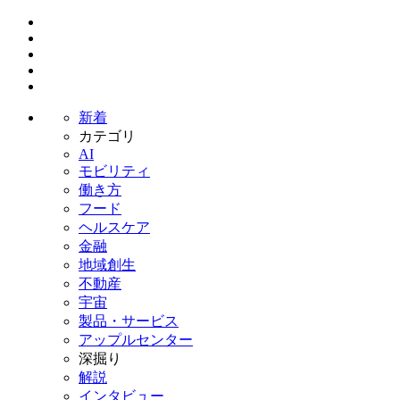
新着
カテゴリ
AI
モビリティ
働き方
フード
ヘルスケア
金融
地域創生
不動産
宇宙
製品・サービス
アップルセンター
深掘り
解説
インタビュー