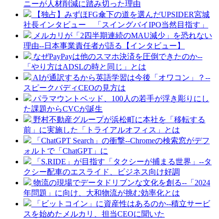
ニーが人材削減に踏み切った理由
【独占】みずほFG傘下の道を選んだUPSIDER宮城
社長インタビュー 「スイングバイIPO当然目指す」
メルカリが「2四半期連続のMAU減少」を恐れない
理由--日本事業責任者が語る【インタビュー】
なぜPayPayは他のスマホ決済を圧倒できたのか--
「やり方はADSLの時と同じ」とは
AIが通訳するから英語学習は今後「オワコン」？--
スピークバディCEOの見方は
パラマウントベッド、100人の若手が浮き彫りにし
た課題からCVCが誕生
野村不動産グループが浜松町に本社を「移転する
前」に実施した「トライアルオフィス」とは
「ChatGPT Search」の衝撃--Chromeの検索窓がデフ
ォルトで「ChatGPT」に
「S.RIDE」が目指す「タクシーが捕まる世界」--タ
クシー配車のエスライド、ビジネス向け好調
物流の現場でデータドリブンな文化を創る--「2024
年問題」に向け、大和物流が挑む効率化とは
「ビットコイン」に資産性はあるのか--積立サービ
スを始めたメルカリ、担当CEOに聞いた