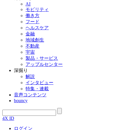
AI
モビリティ
働き方
フード
ヘルスケア
金融
地域創生
不動産
宇宙
製品・サービス
アップルセンター
深掘り
解説
インタビュー
特集・連載
音声コンテンツ
bouncy
4X ID
ログイン