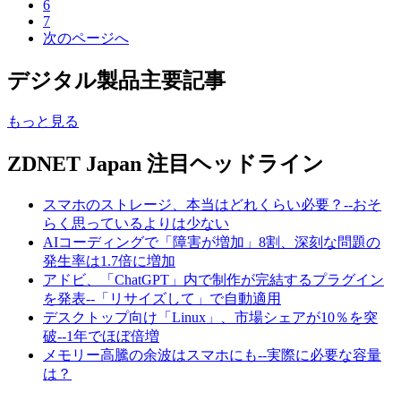
6
7
次のページへ
デジタル製品主要記事
もっと見る
ZDNET Japan 注目ヘッドライン
スマホのストレージ、本当はどれくらい必要？--おそ
らく思っているよりは少ない
AIコーディングで「障害が増加」8割、深刻な問題の
発生率は1.7倍に増加
アドビ、「ChatGPT」内で制作が完結するプラグイン
を発表--「リサイズして」で自動適用
デスクトップ向け「Linux」、市場シェアが10％を突
破--1年でほぼ倍増
メモリー高騰の余波はスマホにも--実際に必要な容量
は？