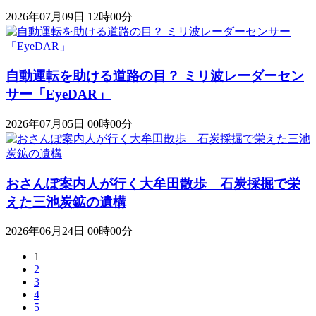
2026年07月09日 12時00分
自動運転を助ける道路の目？ ミリ波レーダーセン
サー「EyeDAR」
2026年07月05日 00時00分
おさんぽ案内人が行く大牟田散歩 石炭採掘で栄
えた三池炭鉱の遺構
2026年06月24日 00時00分
1
2
3
4
5