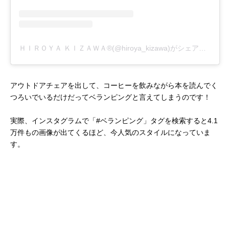
ＨＩＲＯＹＡ ＫＩＺＡＷＡ®(@hiroya_kizawa)がシェアした投稿
アウトドアチェアを出して、コーヒーを飲みながら本を読んでく
つろいでいるだけだってベランピングと言えてしまうのです！
実際、インスタグラムで「#ベランピング」タグを検索すると4.1
万件もの画像が出てくるほど、今人気のスタイルになっていま
す。