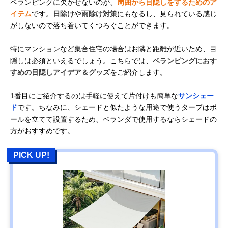
ベランピングに欠かせないのが、
周囲から目隠しをするためのア
イテム
です。
日除け
や
雨除け対策
にもなるし、見られている感じ
がしないので落ち着いてくつろぐことができます。
特にマンションなど集合住宅の場合はお隣と距離が近いため、目
隠しは必須といえるでしょう。こちらでは、
ベランピングにおす
すめの目隠しアイデア＆グッズ
をご紹介します。
1番目にご紹介するのは手軽に使えて片付けも簡単な
サンシェー
ド
です。ちなみに、シェードと似たような用途で使うタープはポ
ールを立てて設置するため、ベランダで使用するならシェードの
方がおすすめです。
PICK UP!