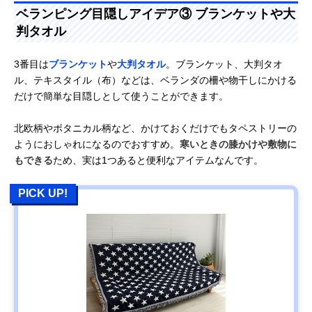
ベランピング目隠しアイデア③ ブランケットや大
判タオル
3番目は
ブランケット
や
大判タオル
。ブランケット、大判タオ
ル、テキスタイル（布）などは、ベランダの柵や物干しにかける
だけで簡単な目隠しとして使うことができます。
北欧柄やボタニカル柄など、かけておくだけでもタペストリーの
ようにおしゃれになるのでおすすめ。
寒いときの膝かけや敷物に
もできる
ため、実は1つあると便利なアイテムなんです。
PICK UP!