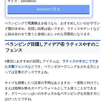
サイズ：160x80cm
Amazonで見る
ベランピングで
写真映え
を狙うなら、おすすめしたいのが
ラウン
ド型のタオル
。目隠し効果は低いですが、ラティスやテントなど
と組み合わせて使うと途端におしゃれな雰囲気になります。
ベランピング目隠しアイデア④ ラティスやすのこ
フェンス
4番目におすすめの目隠しアイテムは、
ラティス
や
すのこででき
た木製フェンス
などです。ベランダガーデニングをされる方にと
っては定番のグッズですよね。
サイズを調整したり設置の手間はありますが、一度取り付けてし
まえば植物を飾るガーデンウォールとしても使うことができま
す。グリーンいっぱいの
ナチュラルなベランピング
を目指す方に
はぴったりですね。