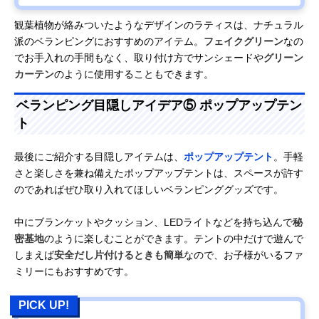
観葉植物が絡みついたようなデザインのラティスは、ナチュラル
派のベランピングにおすすめのアイテム。
フェイクグリーン
なの
でお手入れの手間もなく、取り付け方でサンシェードや
グリーン
カーテン
のように使用することもできます。
ベランピング目隠しアイデア⑤ ポップアップテン
ト
最後にご紹介する目隠しアイテムは、
ポップアップテント
。手軽
さと楽しさを兼ね備えたポップアップテントは、スペースが許す
のであればぜひ取り入れてほしいベランピンググッズです。
中にブランケットやクッション、LEDライトなどを持ち込んで
秘
密基地
のように楽しむことができます。テントの中だけで遊んで
しまえば
安全だし片付けるときも簡単
なので、お子様がいるファ
ミリーにもおすすめです。
PICK UP!