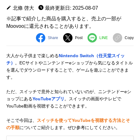
北條 啓大
最終更新日: 2025-08-07
※記事で紹介した商品を購入すると、売上の一部が
Moovooに還元されることがあります。
Share
Post
LINE
Copy
大人から子供まで楽しめる
Nintendo Switch（任天堂スイッ
チ）
。ECサイトやニンテンドーeショップから気になるタイトル
を選んでダウンロードすることで、ゲームを遊ぶことができま
す。
ただ、スイッチで意外と知られていないのが、ニンテンドーeシ
ョップにある
YouTubeアプリ
。スイッチの画面やテレビで
YouTube動画を視聴することができます。
そこで今回は、
スイッチを使ってYouTubeを視聴する方法とそ
の手順
についてご紹介します。ぜひ参考にしてください。