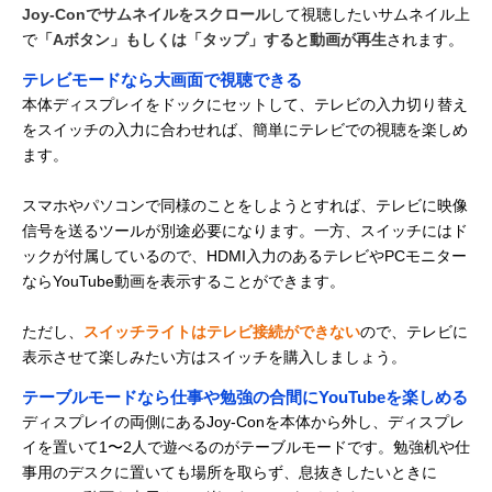
Joy-Conでサムネイルをスクロール
して視聴したいサムネイル上
で
「Aボタン」もしくは「タップ」すると動画が再生
されます。
テレビモードなら大画面で視聴できる
本体ディスプレイをドックにセットして、テレビの入力切り替え
をスイッチの入力に合わせれば、簡単にテレビでの視聴を楽しめ
ます。
スマホやパソコンで同様のことをしようとすれば、テレビに映像
信号を送るツールが別途必要になります。一方、スイッチにはド
ックが付属しているので、HDMI入力のあるテレビやPCモニター
ならYouTube動画を表示することができます。
ただし、
スイッチライトはテレビ接続ができない
ので、テレビに
表示させて楽しみたい方はスイッチを購入しましょう。
テーブルモードなら仕事や勉強の合間にYouTubeを楽しめる
ディスプレイの両側にあるJoy-Conを本体から外し、ディスプレ
イを置いて1〜2人で遊べるのがテーブルモードです。勉強机や仕
事用のデスクに置いても場所を取らず、息抜きしたいときに