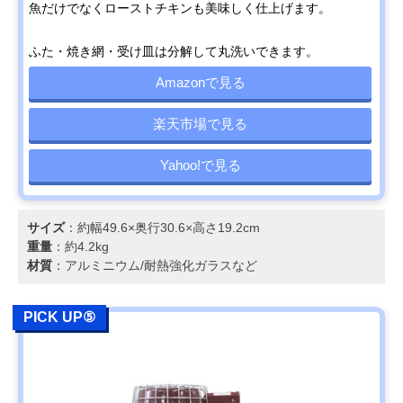
魚だけでなくローストチキンも美味しく仕上げます。
ふた・焼き網・受け皿は分解して丸洗いできます。
Amazonで見る
楽天市場で見る
Yahoo!で見る
サイズ
：約幅49.6×奥行30.6×高さ19.2cm
重量
：約4.2kg
材質
：アルミニウム/耐熱強化ガラスなど
PICK UP⑤