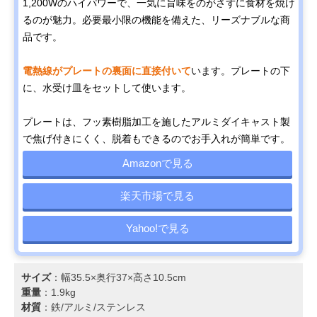
1,200Wのハイパワーで、一気に旨味をのがさずに食材を焼け
るのが魅力。必要最小限の機能を備えた、リーズナブルな商
品です。
電熱線がプレートの裏面に直接付いて
います。プレートの下
に、水受け皿をセットして使います。
プレートは、フッ素樹脂加工を施したアルミダイキャスト製
で焦げ付きにくく、脱着もできるのでお手入れが簡単です。
Amazonで見る
楽天市場で見る
Yahoo!で見る
サイズ
：幅35.5×奥行37×高さ10.5cm
重量
：1.9kg
材質
：鉄/アルミ/ステンレス