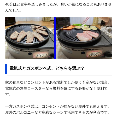
40分ほど食事を楽しみましたが、臭いが気になることもありませ
Amazonで見る
んでした。
ヒロコーポレーシ
卓上に置いても邪
約幅33×奥行21.
ョン(Hiro
魔にならない小型
高さ25.8cm
Corporation) ダイ
のアイテム
ヤル式コンパクト
無煙調理器 HTG-
375
Amazonで見る
エムケー精工(MK
回転するプレート
幅36×奥行44.5
Amazonで見る
Seiko) 無煙ロース
で楽しく調理
さ30.5cm
ター ヘルシーグリ
ル HG-100
電気式とガスボンベ式、どちらを選ぶ？
ラドンナ Toffy ス
煙が気にならない
約幅43.7×奥行
Amazonで見る
モークレス焼肉ロ
サイドヒーティン
23.5×高さ15.5c
家の食卓などコンセントがある場所でしか使う予定がない場合、
ースター K-SY1
グ方式
電気式の無煙ロースターなら燃料を気にする必要がなく便利で
杉山金属 消煙グリ
操作が簡単＆リー
幅35.5×奥行37
Amazonで見る
す。
ラーヘルシートー
ズナブルなおすす
さ10.5cm
ク KS-2310
め品
一方ガスボンベ式は、コンセントが届かない屋外でも使えます。
山善(YAMAZEN)
吸煙ファンと特殊
幅51.5×奥行29
Amazonで見る
屋外のバルコニーなど多彩なシーンで活用できるのが利点です。
吸煙焼肉グリル
プレートにより煙
さ14.5cm