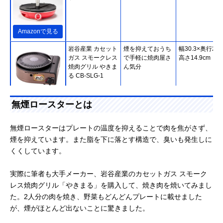
Amazonで見る
岩谷産業 カセット
煙を抑えておうち
幅30.3×奥行27.
ガス スモークレス
で手軽に焼肉屋さ
高さ14.9cm
焼肉グリル やきま
ん気分
る CB-SLG-1
Amazonで見る
無煙ロースターとは
アイリスオーヤマ
脱臭効果のあるセ
約幅49.6×奥行
(IRIS OHYAMA) マ
ラミックフィルタ
30.6×高さ19.2c
無煙ロースターはプレートの温度を抑えることで肉を焦がさず、
ルチロースター
ーを採用
煙を抑えています。また脂を下に落とす構造で、臭いも発生しに
EMT-1101
くくしています。
Amazonで見る
実際に筆者も大手メーカー、岩谷産業のカセットガス スモーク
レス焼肉グリル「やきまる」を購入して、焼き肉を焼いてみまし
ニチネン 遠赤無煙
遠赤外線でうまみ
幅44.3×奥行30
た。2人分の肉を焼き、野菜もどんどんプレートに載せました
グリル UFO CCM-
成分を閉じ込めふ
さ26.5cm
101
っくらジューシー
が、煙がほとんど出ないことに驚きました。