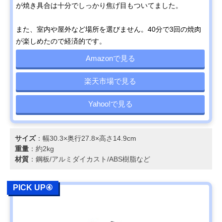
が焼き具合は十分でしっかり焦げ目もついてました。
また、室内や屋外など場所を選びません。40分で3回の焼肉
が楽しめたので経済的です。
Amazonで見る
楽天市場で見る
Yahoo!で見る
サイズ
：幅30.3×奥行27.8×高さ14.9cm
重量
：約2kg
材質
：鋼板/アルミダイカスト/ABS樹脂など
PICK UP④