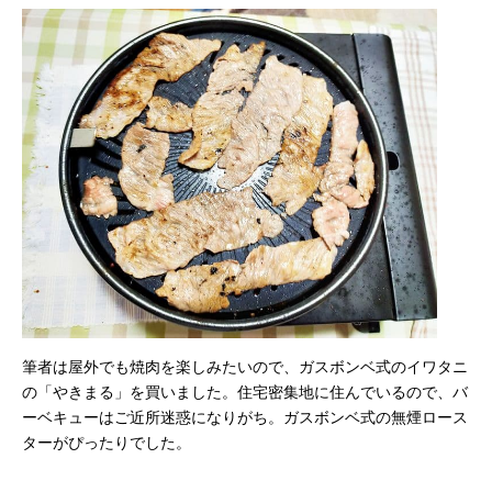
XGRILL
も臭いも軽減
PREMIUM YGMC-
FX130
筆者は屋外でも焼肉を楽しみたいので、ガスボンベ式のイワタニ
の「やきまる」を買いました。住宅密集地に住んでいるので、バ
ーベキューはご近所迷惑になりがち。ガスボンベ式の無煙ロース
ターがぴったりでした。