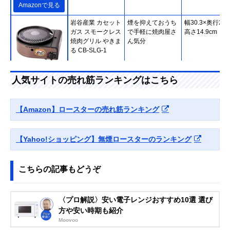
Amazonで見る
岩谷産業 カセット
煙を抑えておうち
幅30.3×奥行27.
ガス スモークレス
で手軽に焼肉屋さ
高さ14.9cm
焼肉グリル やきま
ん気分
る CB-SLG-1
Amazonで見る
人気サイトの売れ筋ランキングはこちら
アイリスオーヤマ
脱臭効果のあるセ
約幅49.6×奥行
(IRIS OHYAMA) マ
ラミックフィルタ
30.6×高さ19.2c
【Amazon】ロースターの売れ筋ランキング
ルチロースター
ーを採用
EMT-1101
【Yahoo!ショッピング】無煙ロースターのランキング
Amazonで見る
ニチネン 遠赤無煙
遠赤外線でうまみ
幅44.3×奥行30
こちらの記事もどうぞ
グリル UFO CCM-
成分を閉じ込めふ
さ26.5cm
101
っくらジューシー
〈プロ解説〉安い電子レンジおすすめ10選 選び
方や安い時期も紹介
Amazonで見る
Moovoo