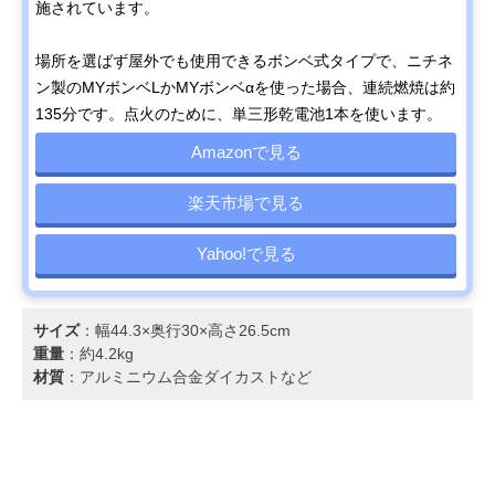
施されています。
場所を選ばず屋外でも使用できるボンベ式タイプで、ニチネ
ン製のMYボンベLかMYボンベαを使った場合、連続燃焼は約
135分です。点火のために、単三形乾電池1本を使います。
Amazonで見る
楽天市場で見る
Yahoo!で見る
サイズ
：幅44.3×奥行30×高さ26.5cm
重量
：約4.2kg
材質
：アルミニウム合金ダイカストなど