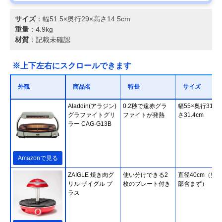
サイズ
：幅51.5×奥行29×高さ14.5cm
重量
：4.9kg
材質
：記載未確認
※上下左右にスクロールできます
外観
商品名
特長
サイズ
‎Aladdin(アラジン)
0.2秒で遠赤グラ
幅55×奥行31×
グラファイトグリ
ファイトが発熱
さ31.4cm
ラー CAG-G13B
Amazonで見る
ZAIGLE 焼き肉グ
使い分けできる2
直径40cm（突
リル ザイグル プ
枚のプレート付き
部含まず）
ラス