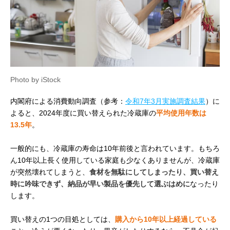
Photo by iStock
内閣府による消費動向調査（参考：
令和7年3月実施調査結果
）に
よると、2024年度に買い替えられた冷蔵庫の
平均使用年数は
13.5年
。
一般的にも、冷蔵庫の寿命は10年前後と言われています。もちろ
ん10年以上長く使用している家庭も少なくありませんが、冷蔵庫
が突然壊れてしまうと、
食材を無駄にしてしまったり、買い替え
時に吟味できず、納品が早い製品を優先して選ぶはめに
なったり
します。
買い替えの1つの目処としては、
購入から10年以上経過している