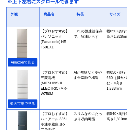
※上下左右にスクロールできます
外観
商品名
特長
サイズ
【プロおすすめ】
−3℃の微凍結保存
幅650×奥行699
パナソニック
で、解凍いらず
高さ1,828mm
(Panasonic) NR-
F50EX1
Amazonで見る
【プロおすすめ】
AIが無駄なく冷や
幅650×奥行
三菱電機
す全室独立構造
660（脚カバー
(MITSUBISHI
む）×高さ
ELECTRIC) MR-
1,833mm
WZ50M
楽天市場で見る
【プロおすすめ】
スリムなのにたっ
幅540×奥行666
ハイアール 335L
ぷり収納可能
高さ1,810mm
冷凍冷蔵庫 JR-
CVM34C