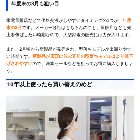
年度末の3月も狙い目
家電量販店などで価格交渉がしやすいタイミングの1つが、
年度
末の3月
です。メーカー各社はもちろんのこと、量販店なども
売
上を伸ばしたい時期
なので、大型家電の販売には力が入ります。
また、2月頃から新製品が発売され、型落ちモデルが出回りやす
い時期です。
新製品が店頭に並ぶ直前の型落ちモデルはより値下
げされやすい
ので、決算セールなどを狙ってお得に購入しましょ
う。
10年以上使ったら買い替えのめど