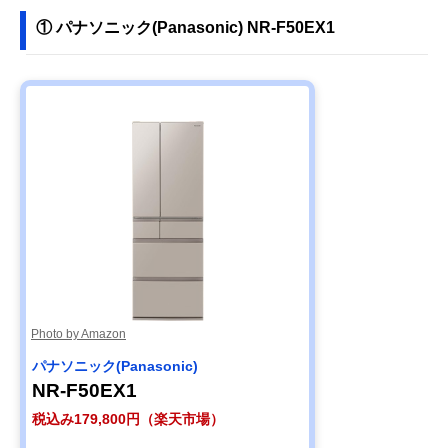
① パナソニック(Panasonic) NR-F50EX1
楽天市場で見る
【プロおすすめ】
奥まで手が届く薄
幅650×奥行630
シャープ(SHARP)
型ボディ
高さ1,838mm
Fit63 SJ-MW46P
公式サイトで見
る
【プロおすすめ】
インテリア性の高
幅700×奥行667
アクア AQR-
いスリムな冷凍冷
高さ1,850mm
TXA50R
蔵庫
Photo by Amazon
楽天市場で見る
パナソニック(Panasonic)
NR-F50EX1
税込み179,800円（楽天市場）