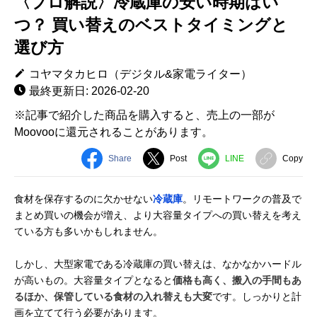
〈プロ解説〉冷蔵庫の安い時期はい
つ？ 買い替えのベストタイミングと
選び方
コヤマタカヒロ（デジタル&家電ライター）
最終更新日: 2026-02-20
※記事で紹介した商品を購入すると、売上の一部が
Moovooに還元されることがあります。
Share
Post
LINE
Copy
食材を保存するのに欠かせない
冷蔵庫
。リモートワークの普及で
まとめ買いの機会が増え、より大容量タイプへの買い替えを考え
ている方も多いかもしれません。
しかし、大型家電である冷蔵庫の買い替えは、なかなかハードル
が高いもの。大容量タイプとなると
価格も高く、搬入の手間もあ
るほか、保管している食材の入れ替えも大変
です。しっかりと計
画を立てて行う必要があります。