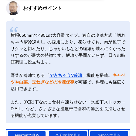
おすすめポイント
横幅650mmで495Lの大容量タイプ。独自の冷凍方式「切れ
ちゃう瞬冷凍A.I.」の採用により、凍らせても、肉が包丁で
サクッと切れたり、じゃがいもなどの繊維が壊れにくかった
りするのが最大の特徴です。解凍が手間がいらず、日々の時
短調理に役立ちます。
野菜が冷凍できる「
できちゃうV冷凍
」機能を搭載。
キャベ
ツや白菜、玉ねぎなどの冷凍保存
が可能で、料理にも幅広く
活用できます。
また、0℃以下なのに食材を凍らせない「氷点下ストッカー
D A.I.」など、さまざまな温度帯で食材の鮮度を長持ちさせ
る機能が充実しています。
Amazonで見る
楽天市場で見る
Yahoo!で見る