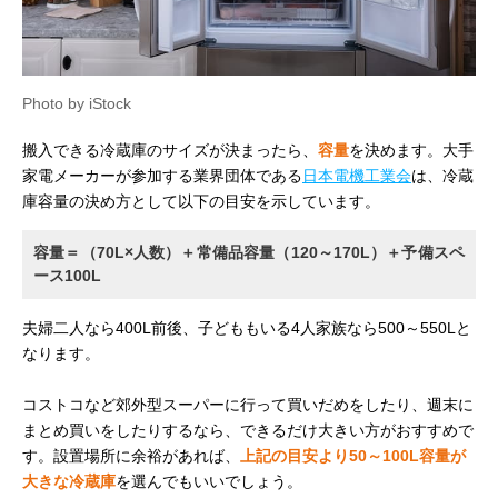
Photo by iStock
搬入できる冷蔵庫のサイズが決まったら、
容量
を決めます。大手
家電メーカーが参加する業界団体である
日本電機工業会
は、冷蔵
庫容量の決め方として以下の目安を示しています。
容量＝（70L×人数）＋常備品容量（120～170L）＋予備スペ
ース100L
夫婦二人なら400L前後、子どももいる4人家族なら500～550Lと
なります。
コストコなど郊外型スーパーに行って買いだめをしたり、週末に
まとめ買いをしたりするなら、できるだけ大きい方がおすすめで
す。設置場所に余裕があれば、
上記の目安より50～100L容量が
大きな冷蔵庫
を選んでもいいでしょう。