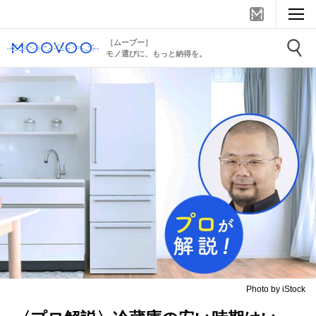
［ムーブー］
モノ選びに、もっと納得を。
Photo by iStock