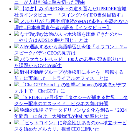
ニーが人材削減に踏み切った理由
【独占】みずほFG傘下の道を選んだUPSIDER宮城
社長インタビュー 「スイングバイIPO当然目指す」
メルカリが「2四半期連続のMAU減少」を恐れない
理由--日本事業責任者が語る【インタビュー】
なぜPayPayは他のスマホ決済を圧倒できたのか--
「やり方はADSLの時と同じ」とは
AIが通訳するから英語学習は今後「オワコン」？--
スピークバディCEOの見方は
パラマウントベッド、100人の若手が浮き彫りにし
た課題からCVCが誕生
野村不動産グループが浜松町に本社を「移転する
前」に実施した「トライアルオフィス」とは
「ChatGPT Search」の衝撃--Chromeの検索窓がデフ
ォルトで「ChatGPT」に
「S.RIDE」が目指す「タクシーが捕まる世界」--タ
クシー配車のエスライド、ビジネス向け好調
物流の現場でデータドリブンな文化を創る--「2024
年問題」に向け、大和物流が挑む効率化とは
「ビットコイン」に資産性はあるのか--積立サービ
スを始めたメルカリ、担当CEOに聞いた