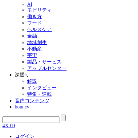
AI
モビリティ
働き方
フード
ヘルスケア
金融
地域創生
不動産
宇宙
製品・サービス
アップルセンター
深掘り
解説
インタビュー
特集・連載
音声コンテンツ
bouncy
4X ID
ログイン