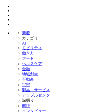
新着
カテゴリ
AI
モビリティ
働き方
フード
ヘルスケア
金融
地域創生
不動産
宇宙
製品・サービス
アップルセンター
深掘り
解説
インタビュー