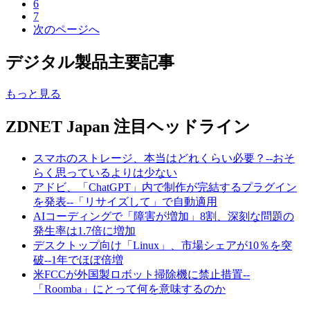
6
7
次のページへ
デジタル製品主要記事
もっと見る
ZDNET Japan 注目ヘッドライン
スマホのストレージ、本当はどれくらい必要？--おそ
らく思っているよりは少ない
アドビ、「ChatGPT」内で制作が完結するプラグイン
を発表--「リサイズして」で自動適用
AIコーディングで「障害が増加」8割、深刻な問題の
発生率は1.7倍に増加
デスクトップ向け「Linux」、市場シェアが10％を突
破--1年でほぼ倍増
米FCCが外国製ロボット掃除機に禁止措置--
「Roomba」にとって何を意味するのか