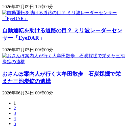
2026年07月09日 12時00分
自動運転を助ける道路の目？ ミリ波レーダーセン
サー「EyeDAR」
2026年07月05日 00時00分
おさんぽ案内人が行く大牟田散歩 石炭採掘で栄
えた三池炭鉱の遺構
2026年06月24日 00時00分
1
2
3
4
5