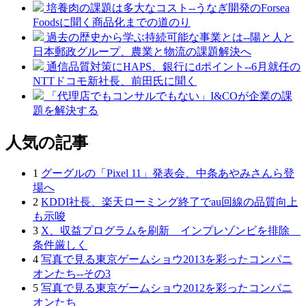
培養肉の課題は多大なコスト--うなぎ開発のForsea
Foodsに聞く商品化までの道のり
過去の歴史から学ぶ持続可能な事業とは--陽と人と
日本郵政グループ、農業と物流の課題解決へ
通信品質対策にHAPS、銀行にdポイント--6月就任の
NTTドコモ新社長、前田氏に聞く
「代理店でもコンサルでもない」I&COが企業の課
題を解決する
人気の記事
1
グーグルの「Pixel 11」発表会、中条あやみさんら登
場へ
2
KDDI社長、楽天ローミング終了でau回線の品質向上
も示唆
3
X、収益プログラムを刷新 インプレゾンビを排除
条件厳しく
4
写真で見る東京ゲームショウ2013を彩ったコンパニ
オンたち--その3
5
写真で見る東京ゲームショウ2012を彩ったコンパニ
オンたち