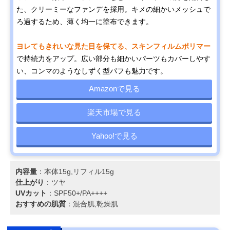
た、クリーミーなファンデを採用。キメの細かいメッシュで
ろ過するため、薄く均一に塗布できます。
ヨレてもきれいな見た目を保てる、スキンフィルムポリマー
で持続力をアップ。広い部分も細かいパーツもカバーしやす
い、コンマのようなしずく型パフも魅力です。
Amazonで見る
楽天市場で見る
Yahoo!で見る
内容量
：本体15g,リフィル15g
仕上がり
：ツヤ
UVカット
：SPF50+/PA++++
おすすめの肌質
：混合肌,乾燥肌