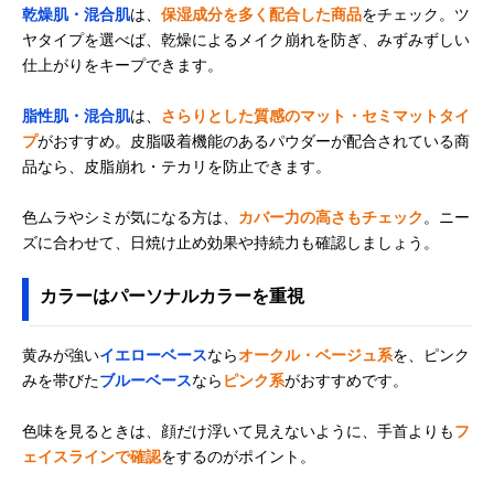
乾燥肌・混合肌
は、
保湿成分を多く配合した商品
をチェック。ツ
ヤタイプを選べば、乾燥によるメイク崩れを防ぎ、みずみずしい
仕上がりをキープできます。
脂性肌・混合肌
は、
さらりとした質感のマット・セミマットタイ
プ
がおすすめ。皮脂吸着機能のあるパウダーが配合されている商
品なら、皮脂崩れ・テカリを防止できます。
色ムラやシミが気になる方は、
カバー力の高さもチェック
。ニー
ズに合わせて、日焼け止め効果や持続力も確認しましょう。
カラーはパーソナルカラーを重視
黄みが強い
イエローベース
なら
オークル・ベージュ系
を、ピンク
みを帯びた
ブルーベース
なら
ピンク系
がおすすめです。
色味を見るときは、顔だけ浮いて見えないように、手首よりも
フ
ェイスラインで確認
をするのがポイント。