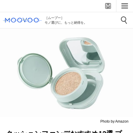
［ムーブー］
モノ選びに、もっと納得を。
Photo by Amazon