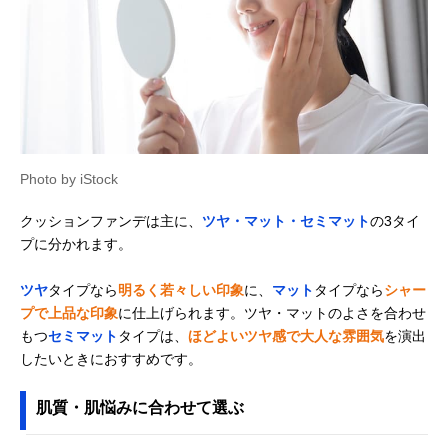
Photo by iStock
クッションファンデは主に、
ツヤ・マット・セミマット
の3タイ
プに分かれます。
ツヤ
タイプなら
明るく若々しい印象
に、
マット
タイプなら
シャー
プで上品な印象
に仕上げられます。ツヤ・マットのよさを合わせ
もつ
セミマット
タイプは、
ほどよいツヤ感で大人な雰囲気
を演出
したいときにおすすめです。
肌質・肌悩みに合わせて選ぶ