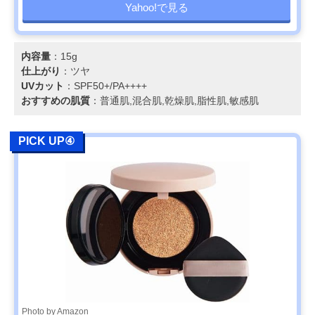
Yahoo!で見る
内容量
：15g
仕上がり
：ツヤ
UVカット
：SPF50+/PA++++
おすすめの肌質
：普通肌,混合肌,乾燥肌,脂性肌,敏感肌
PICK UP④
Photo by Amazon