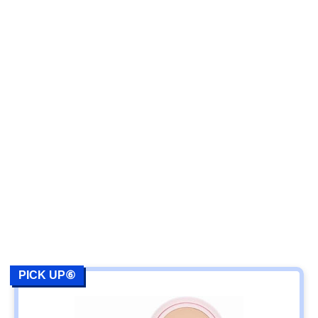
PICK UP⑥