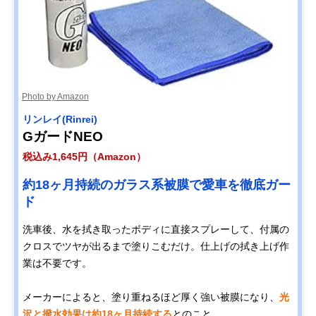
Photo by Amazon
リンレイ(Rinrei)
GガードNEO
税込み1,645円（Amazon）
約18ヶ月持続のガラス系被膜で愛車を徹底ガー
ド
洗車後、水を拭き取ったボディに直接スプレーして、付属の
クロスでツヤが出るまで塗りこむだけ。仕上げの拭き上げ作
業は不要です。
メーカーによると、塗り重ねるほど厚く強い被膜になり、
光
沢と撥水効果は約18ヶ月持続する
とのこと。