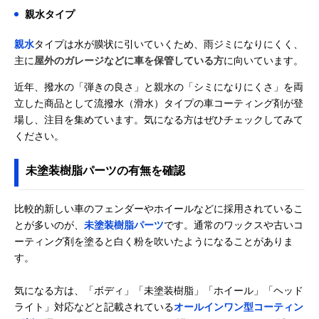
親水タイプ
親水
タイプは水が膜状に引いていくため、雨ジミになりにくく、
主に
屋外のガレージなどに車を保管している方
に向いています。
近年、撥水の「弾きの良さ」と親水の「シミになりにくさ」を両
立した商品として流撥水（滑水）タイプの車コーティング剤が登
場し、注目を集めています。気になる方はぜひチェックしてみて
ください。
未塗装樹脂パーツの有無を確認
比較的新しい車のフェンダーやホイールなどに採用されているこ
とが多いのが、
未塗装樹脂パーツ
です。通常のワックスや古いコ
ーティング剤を塗ると白く粉を吹いたようになることがありま
す。
気になる方は、「ボディ」「未塗装樹脂」「ホイール」「ヘッド
ライト」対応などと記載されている
オールインワン型コーティン