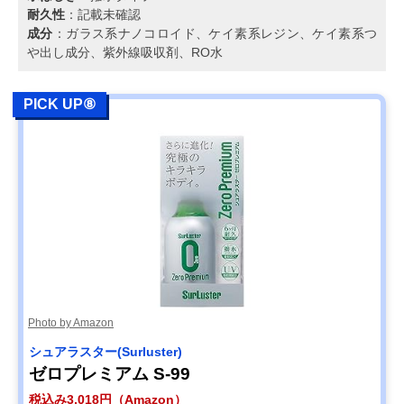
耐久性
：記載未確認
成分
：ガラス系ナノコロイド、ケイ素系レジン、ケイ素系つ
や出し成分、紫外線吸収剤、RO水
PICK UP⑧
Photo by Amazon
シュアラスター(Surluster)
ゼロプレミアム S-99
税込み3,018円（Amazon）