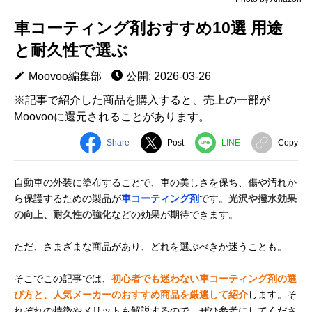
車コーティング剤おすすめ10選 用途
と耐久性で選ぶ
Moovoo編集部
公開: 2026-03-26
※記事で紹介した商品を購入すると、売上の一部が
Moovooに還元されることがあります。
Share
Post
LINE
Copy
自動車の外装に塗布することで、車の美しさを保ち、傷や汚れか
ら保護するための製品が
車コーティング剤
です。
光沢や撥水効果
の向上、耐久性の強化
などの効果が期待できます。
ただ、さまざまな商品があり、どれを選ぶべきか迷うことも。
そこでこの記事では、
初心者でも迷わない車コーティング剤の選
び方と、人気メーカーのおすすめ商品を厳選して紹介
します。そ
れぞれの特徴やメリットも解説するので、ぜひ参考にしてくださ