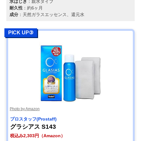
水はじき
：親水タイプ
耐久性
：約6ヶ月
成分
：天然ガラスエッセンス、還元水
PICK UP③
Photo by Amazon
‎プロスタッフ(Prostaff)
‎グラシアス S143
税込み2,303円（Amazon）