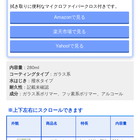
拭き取りに便利なマイクロファイバークロス付きです。
Amazonで見る
楽天市場で見る
Yahoo!で見る
内容量
：280ml
コーティングタイプ
：ガラス系
水はじき
：撥水タイプ
耐久性
：記載未確認
成分
：ガラス系ポリマー、フッ素系ポリマー、アルコール
※上下左右にスクロールできます
外観
商品名
特長
内容量