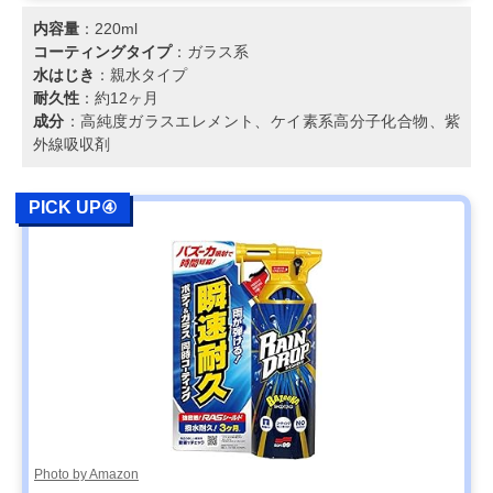
内容量
：220ml
コーティングタイプ
：ガラス系
水はじき
：親水タイプ
耐久性
：約12ヶ月
成分
：高純度ガラスエレメント、ケイ素系高分子化合物、紫
外線吸収剤
PICK UP④
Photo by Amazon