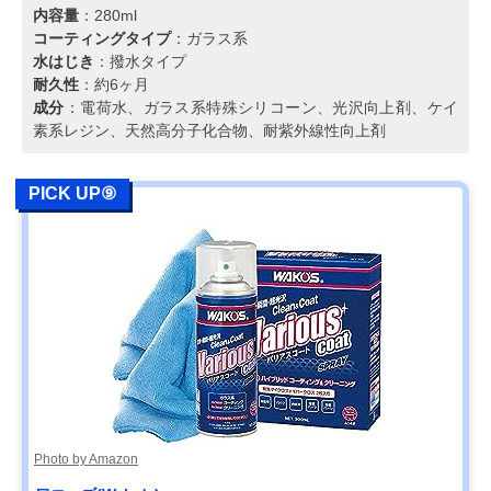
内容量
：280ml
コーティングタイプ
：ガラス系
水はじき
：撥水タイプ
耐久性
：約6ヶ月
成分
：電荷水、ガラス系特殊シリコーン、光沢向上剤、ケイ
素系レジン、天然高分子化合物、耐紫外線性向上剤
PICK UP⑨
Photo by Amazon