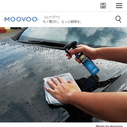
［ムーブー］
モノ選びに、もっと納得を。
Photo by Amazon