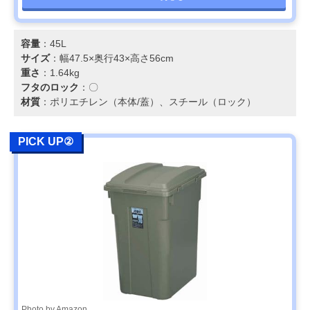
容量
：45L
サイズ
：幅47.5×奥行43×高さ56cm
重さ
：1.64kg
フタのロック
：〇
材質
：ポリエチレン（本体/蓋）、スチール（ロック）
PICK UP②
Photo by Amazon