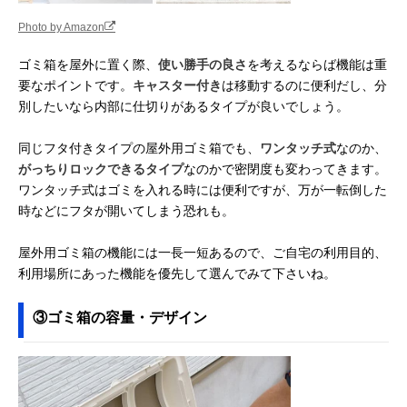
Photo by Amazon
ゴミ箱を屋外に置く際、
使い勝手の良さ
を考えるならば機能は重
要なポイントです。
キャスター付き
は移動するのに便利だし、分
別したいなら内部に仕切りがあるタイプが良いでしょう。
同じフタ付きタイプの屋外用ゴミ箱でも、
ワンタッチ式
なのか、
がっちりロックできるタイプ
なのかで密閉度も変わってきます。
ワンタッチ式はゴミを入れる時には便利ですが、万が一転倒した
時などにフタが開いてしまう恐れも。
屋外用ゴミ箱の機能には一長一短あるので、ご自宅の利用目的、
利用場所にあった機能を優先して選んでみて下さいね。
③ゴミ箱の容量・デザイン