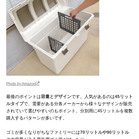
Photo by Amazon
最後のポイントは
容量とデザイン
です。人気があるのは
45リット
ルタイプ
で、需要がある分各メーカーから様々なデザインが販売
されていて選びやすいのもポイント。分別用に45リットルを複数
購入するパターンが多いです。
ゴミが多くなりがちなファミリーには
70リットルや90リットル