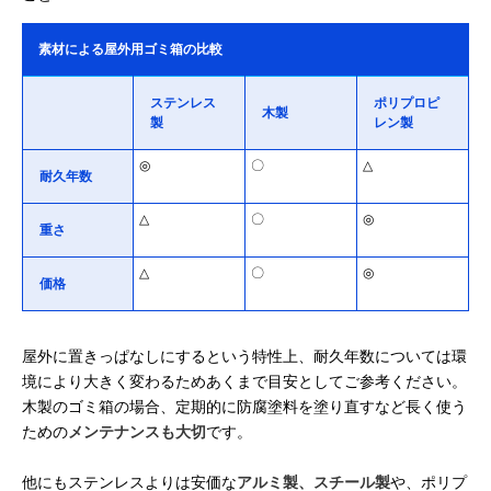
素材による屋外用ゴミ箱の比較
ステンレス
ポリプロピ
木製
製
レン製
◎
〇
△
耐久年数
△
〇
◎
重さ
△
〇
◎
価格
屋外に置きっぱなしにするという特性上、耐久年数については環
境により大きく変わるためあくまで目安としてご参考ください。
木製のゴミ箱の場合、定期的に防腐塗料を塗り直すなど長く使う
ための
メンテナンスも大切
です。
他にもステンレスよりは安価な
アルミ製、スチール製
や、ポリプ