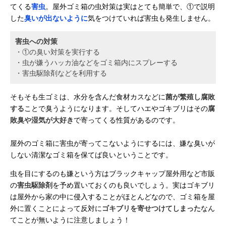
てくる
害虫
。屋外ゴミ箱の虫対策は実はとても簡単で、①で説明
した
臭いが出ないように
気をつけていれば害虫も発生しません。
害虫への対策
・①の臭い対策を実行する
・虫が嫌うハッカ油などをゴミ箱内にスプレーする
・害虫駆除剤などを利用する
そもそも生ゴミは、水分を含んだ食材カスなどに
菌が繁殖し腐敗
する
ことで臭うようになります。そしてハエやゴキブリはその
腐
敗臭や湿気が大好き
で寄ってくる性質があるのです。
屋外のゴミ箱に害虫が寄ってこないようにするには、嫌な臭いが
しない清潔なゴミ箱を保てば良いということです。
虫を目にするのも嫌という方はブラックキャップ屋外用など市販
の
害虫駆除剤
を予め置いておくのも良いでしょう。実はゴキブリ
は屋外から家の中に侵入することがほとんどなので、ゴミ箱を屋
外に置くことによって反対に
ゴキブリを寄せつけてしまった
なん
てことが無いように注意しましょう！