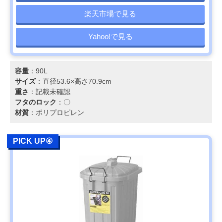
楽天市場で見る
Yahoo!で見る
容量
：90L
サイズ
：直径53.6×高さ70.9cm
重さ
：記載未確認
フタのロック
：〇
材質
：ポリプロピレン
PICK UP④