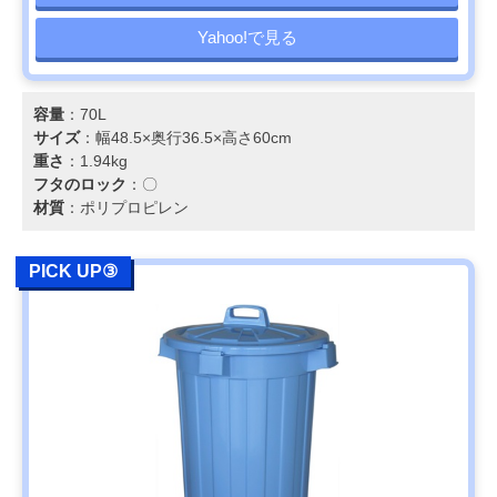
Yahoo!で見る
容量
：70L
サイズ
：幅48.5×奥行36.5×高さ60cm
重さ
：1.94kg
フタのロック
：〇
材質
：ポリプロピレン
PICK UP③