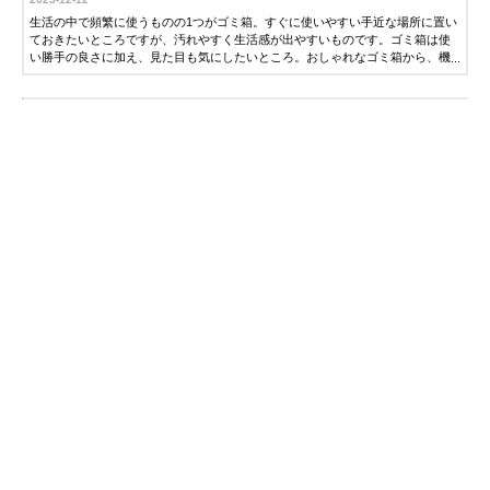
生活の中で頻繁に使うものの1つがゴミ箱。すぐに使いやすい手近な場所に置い
ておきたいところですが、汚れやすく生活感が出やすいものです。ゴミ箱は使
い勝手の良さに加え、見た目も気にしたいところ。おしゃれなゴミ箱から、機
能的な1品を選ぶのも手です。そこで今回は、ゴミ箱の選び方とおすすめ人気商
品を紹介します。ぜひ参考にしてください。