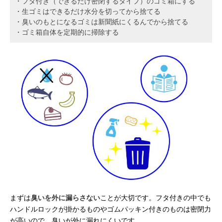
・フタ付き（できるだけ密閉するタイプ）のゴミ箱にする
・生ゴミはできるだけ水分を切ってから捨てる
・臭いのもとになるゴミは新聞紙にくるんでから捨てる
・ゴミ箱自体を定期的に掃除する
まずは
臭いを外に漏らさない
ことが大切です。フタ付きの中でも
ハンドルロックが掛かるものやゴムパッキン付きのものは密閉力
が高いので、臭いが外に漏れにくいです。