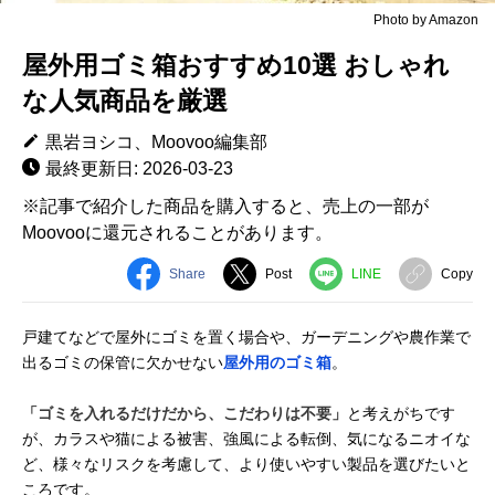
Photo by Amazon
屋外用ゴミ箱おすすめ10選 おしゃれ
な人気商品を厳選
黒岩ヨシコ、Moovoo編集部
最終更新日: 2026-03-23
※記事で紹介した商品を購入すると、売上の一部が
Moovooに還元されることがあります。
Share
Post
LINE
Copy
戸建てなどで屋外にゴミを置く場合や、ガーデニングや農作業で
出るゴミの保管に欠かせない
屋外用のゴミ箱
。
「ゴミを入れるだけだから、こだわりは不要」
と考えがちです
が、カラスや猫による被害、強風による転倒、気になるニオイな
ど、様々なリスクを考慮して、より使いやすい製品を選びたいと
ころです。