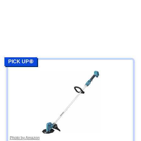
PICK UP⑥
Photo by Amazon