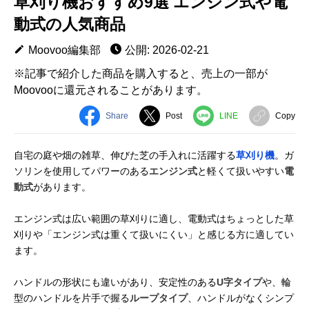
草刈り機おすすめ9選 エンジン式や電
動式の人気商品
Moovoo編集部
公開: 2026-02-21
※記事で紹介した商品を購入すると、売上の一部が
Moovooに還元されることがあります。
Share
Post
LINE
Copy
自宅の庭や畑の雑草、伸びた芝の手入れに活躍する
草刈り機
。ガ
ソリンを使用してパワーのある
エンジン式
と軽くて扱いやすい
電
動式
があります。
エンジン式は広い範囲の草刈りに適し、電動式はちょっとした草
刈りや「エンジン式は重くて扱いにくい」と感じる方に適してい
ます。
ハンドルの形状にも違いがあり、安定性のある
U字タイプ
や、輪
型のハンドルを片手で握る
ループタイプ
、ハンドルがなくシンプ