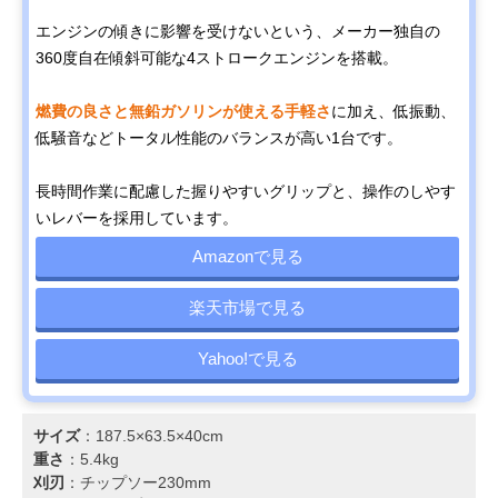
エンジンの傾きに影響を受けないという、メーカー独自の
360度自在傾斜可能な4ストロークエンジンを搭載。
燃費の良さと無鉛ガソリンが使える手軽さ
に加え、低振動、
低騒音などトータル性能のバランスが高い1台です。
長時間作業に配慮した握りやすいグリップと、操作のしやす
いレバーを採用しています。
Amazonで見る
楽天市場で見る
Yahoo!で見る
サイズ
：187.5×63.5×40cm
重さ
：5.4kg
刈刃
：チップソー230mm