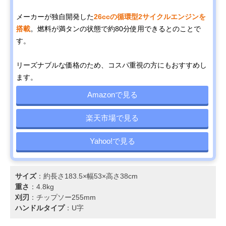
メーカーが独自開発した
26ccの循環型2サイクルエンジンを
搭載
。燃料が満タンの状態で約80分使用できるとのことで
す。
リーズナブルな価格のため、コスパ重視の方にもおすすめし
ます。
Amazonで見る
楽天市場で見る
Yahoo!で見る
サイズ
：約長さ183.5×幅53×高さ38cm
重さ
：4.8kg
刈刃
：チップソー255mm
ハンドルタイプ
：U字