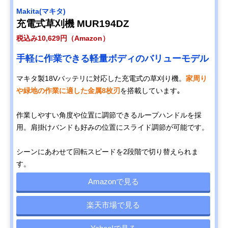
Makita(マキタ)
充電式草刈機 MUR194DZ
税込み10,629円（Amazon）
手軽に作業できる軽量ボディのバリューモデル
マキタ製18Vバッテリに対応した充電式の草刈り機。
家周り
や緑地の作業に適した金属8枚刃
を搭載しています｡
作業しやすい角度や位置に調節できるループハンドルを採
用。肩掛けバンドも好みの位置にスライド調節が可能です。
シーンにあわせて回転スピードを2段階で切り替えられま
す。
Amazonで見る
楽天市場で見る