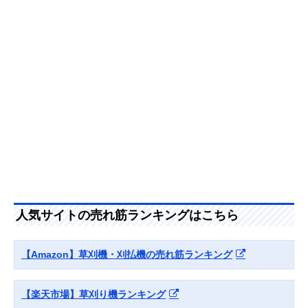
電式草刈機
軽量ボディのバリ
さ27cm
MUR194DZ
ューモデル
HiKOKI(ハイコー
先端が軽く振りや
長さ180×幅62×
Amazonで見る
キ) 18Vコードレ
すい、バランスの
さ40.3cm
ス刈払機 CG18DA
良い重心設計
工進(KOSHIN) 充
持ち運びや収納が
長さ188×幅66×
Amazonで見る
電式草刈機 SBC-
しやすい、分割式
さ42cm
3650B
の草刈り機
アイリスオーヤマ
芝生の刈り込みに
約長さ107×幅23
Amazonで見る
(IRIS OHYAMA) 充
適したナイロンブ
高さ36cm
電式グラストリマ
レードを搭載
ー JGT230TC
人気サイトの売れ筋ランキングはこちら
【Amazon】草刈機・刈払機の売れ筋ランキング
【楽天市場】草刈り機ランキング