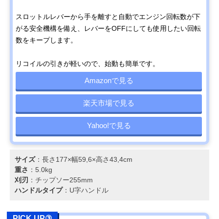
スロットルレバーから手を離すと自動でエンジン回転数が下
がる安全機構を備え、レバーをOFFにしても使用したい回転
数をキープします。
リコイルの引きが軽いので、始動も簡単です。
Amazonで見る
楽天市場で見る
Yahoo!で見る
サイズ
：長さ177×幅59,6×高さ43,4cm
重さ
：5.0kg
刈刃
：チップソー255mm
ハンドルタイプ
：U字ハンドル
PICK UP③