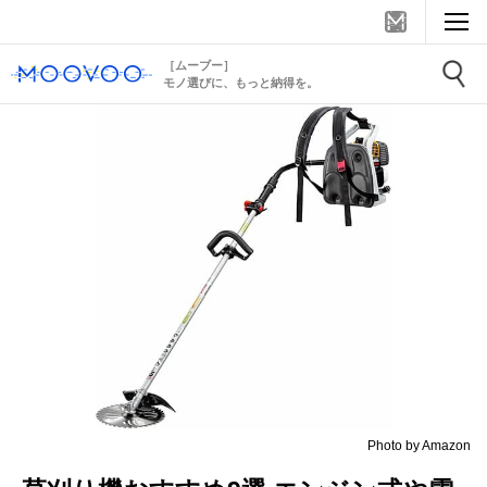
［ムーブー］
モノ選びに、もっと納得を。
Photo by Amazon