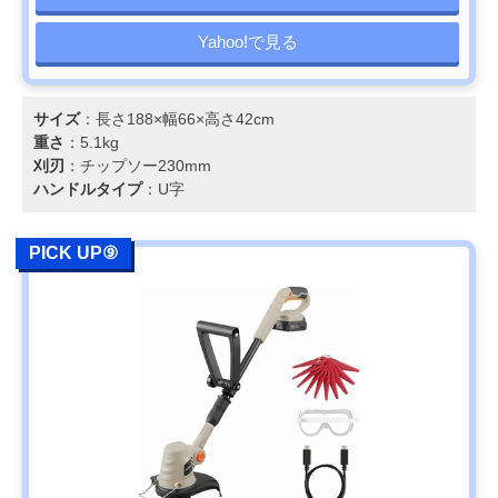
Yahoo!で見る
サイズ
：長さ188×幅66×高さ42cm
重さ
：5.1kg
刈刃
：チップソー230mm
ハンドルタイプ
：U字
PICK UP⑨