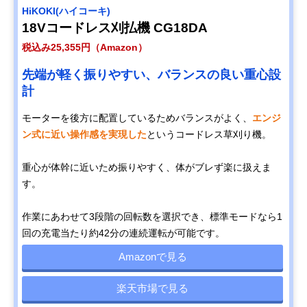
HiKOKI(ハイコーキ)
18Vコードレス刈払機 CG18DA
税込み25,355円（Amazon）
先端が軽く振りやすい、バランスの良い重心設
計
モーターを後方に配置しているためバランスがよく、
エンジ
ン式に近い操作感を実現した
というコードレス草刈り機。
重心が体幹に近いため振りやすく、体がブレず楽に扱えま
す。
作業にあわせて3段階の回転数を選択でき、標準モードなら1
回の充電当たり約42分の連続運転が可能です。
Amazonで見る
楽天市場で見る