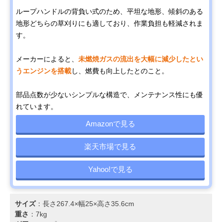
ループハンドルの背負い式のため、平坦な地形、傾斜のある
地形どちらの草刈りにも適しており、作業負担も軽減されま
す。
メーカーによると、
未燃焼ガスの流出を大幅に減少したとい
うエンジンを搭載
し、燃費も向上したとのこと。
部品点数が少ないシンプルな構造で、メンテナンス性にも優
れています。
Amazonで見る
楽天市場で見る
Yahoo!で見る
サイズ
：長さ267.4×幅25×高さ35.6cm
重さ
：7kg