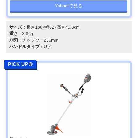
Yahoo!で見る
サイズ
：長さ180×幅62×高さ40.3cm
重さ
：3.6kg
刈刃
：チップソー230mm
ハンドルタイプ
：U字
PICK UP⑧