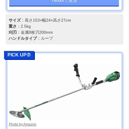
Yahoo!で見る
サイズ
：長さ153×幅24×高さ27cm
重さ
：2.5kg
刈刃
：金属8枚刃200mm
ハンドルタイプ
：ループ
PICK UP⑦
Photo by Amazon