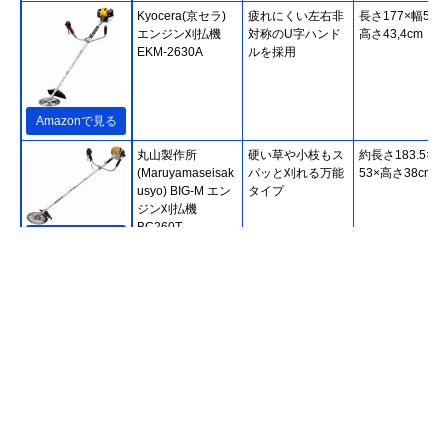
Kyocera(京セラ)
疲れにくい左右非
長さ177×幅59,6
エンジン刈払機
対称のU字ハンド
高さ43,4cm
EKM-2630A
ルを採用
Amazonで見る
丸山製作所
硬い草や小枝もス
約長さ183.5×幅
(Maruyamaseisak
パッと刈れる万能
53×高さ38cm
usyo) BIG-M エン
タイプ
ジン刈払機
BC260T
楽天市場で見る
ホンダ 刈払機 U字
軽くて環境にやさ
187.5×63.5×40
Amazonで見る
ハンドル チップソ
しい4サイクルエ
ー仕様
ンジンを搭載
UMK425H1-
UVHT
Kyocera(京セラ)
長時間の草刈りで
長さ267.4×幅25
Amazonで見る
エンジン刈払機
も疲れの少ない背
高さ35.6cm
EKKB-2665L
負い式
Makita(マキタ) 充
手軽に作業できる
長さ153×幅24×
Amazonで見る