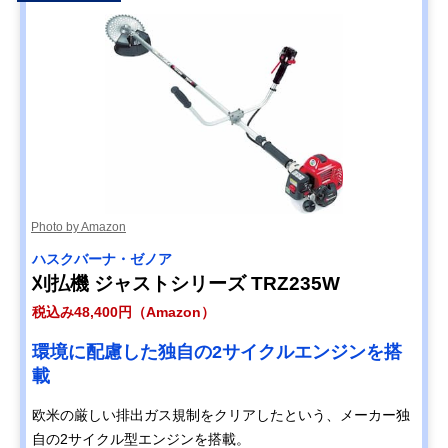
工進(KOSHIN) 充
持ち運びや収納が
長さ188×幅66×
Amazonで見る
電式草刈機 SBC-
しやすい、分割式
さ42cm
3650B
の草刈り機
アイリスオーヤマ
芝生の刈り込みに
約長さ107×幅23
Amazonで見る
(IRIS OHYAMA) 充
適したナイロンブ
高さ36cm
電式グラストリマ
レードを搭載
ー JGT230TC
Photo by Amazon
ハスクバーナ・ゼノア
刈払機 ジャストシリーズ TRZ235W
税込み48,400円（Amazon）
環境に配慮した独自の2サイクルエンジンを搭
載
欧米の厳しい排出ガス規制をクリアしたという、メーカー独
自の2サイクル型エンジンを搭載。