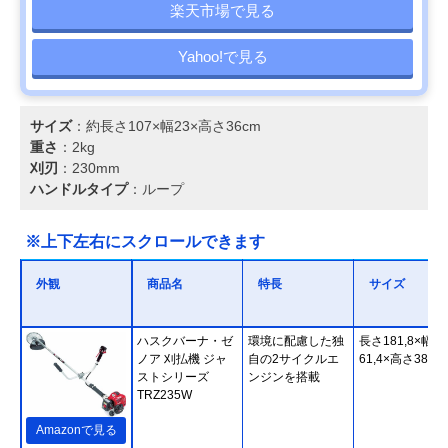
楽天市場で見る
Yahoo!で見る
サイズ
：約長さ107×幅23×高さ36cm
重さ
：2kg
刈刃
：230mm
ハンドルタイプ
：ループ
※上下左右にスクロールできます
外観
商品名
特長
サイズ
ハスクバーナ・ゼ
環境に配慮した独
長さ181,8×幅
ノア 刈払機 ジャ
自の2サイクルエ
61,4×高さ38,4c
ストシリーズ
ンジンを搭載
TRZ235W
Amazonで見る