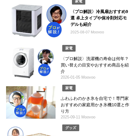
家電
〈プロ解説〉冷風扇おすすめ9
選 卓上タイプや保冷剤対応モ
デルも紹介
2025-08-07 Moovoo
家電
〈プロ解説〉洗濯機の寿命は何年？
買い替えの目安やおすすめ商品を紹
介
2026-01-05 Moovoo
家電
ふわふわのかき氷を自宅で！専門家
おすすめの家庭用かき氷機10選と作
り方
2025-09-11 Moovoo
グッズ