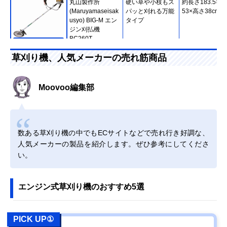
丸山製作所
硬い草や小枝もス
約長さ183.5×幅
(Maruyamaseisak
パッと刈れる万能
53×高さ38cm
usyo) BIG-M エン
タイプ
ジン刈払機
BC260T
Amazonで見る
草刈り機、人気メーカーの売れ筋商品
ホンダ 刈払機 U字
軽くて環境にやさ
187.5×63.5×40
ハンドル チップソ
しい4サイクルエ
ー仕様
ンジンを搭載
Moovoo編集部
UMK425H1-
UVHT
Amazonで見る
数ある草刈り機の中でもECサイトなどで売れ行き好調な、
Kyocera(京セラ)
長時間の草刈りで
長さ267.4×幅25
Amazonで見る
エンジン刈払機
も疲れの少ない背
高さ35.6cm
人気メーカーの製品を紹介します。ぜひ参考にしてくださ
EKKB-2665L
負い式
い。
Makita(マキタ) 充
手軽に作業できる
長さ153×幅24×
Amazonで見る
電式草刈機
軽量ボディのバリ
さ27cm
MUR194DZ
ューモデル
エンジン式草刈り機のおすすめ5選
HiKOKI(ハイコー
先端が軽く振りや
長さ180×幅62×
Amazonで見る
キ) 18Vコードレ
すい、バランスの
さ40.3cm
ス刈払機 CG18DA
良い重心設計
PICK UP①