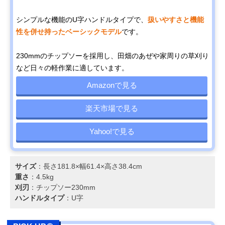
シンプルな機能のU字ハンドルタイプで、
扱いやすさと機能
性を併せ持ったベーシックモデル
です。
230mmのチップソーを採用し、田畑のあぜや家周りの草刈り
など日々の軽作業に適しています。
Amazonで見る
楽天市場で見る
Yahoo!で見る
サイズ
：長さ181.8×幅61.4×高さ38.4cm
重さ
：4.5kg
刈刃
：チップソー230mm
ハンドルタイプ
：U字