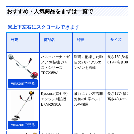
おすすめ・人気商品をまずは一覧で
※上下左右にスクロールできます
外観
商品名
特長
サイズ
ハスクバーナ・ゼ
環境に配慮した独
長さ181,8×幅
ノア 刈払機 ジャ
自の2サイクルエ
61,4×高さ38,4c
ストシリーズ
ンジンを搭載
TRZ235W
Amazonで見る
Kyocera(京セラ)
疲れにくい左右非
長さ177×幅59,6
エンジン刈払機
対称のU字ハンド
高さ43,4cm
EKM-2630A
ルを採用
Amazonで見る