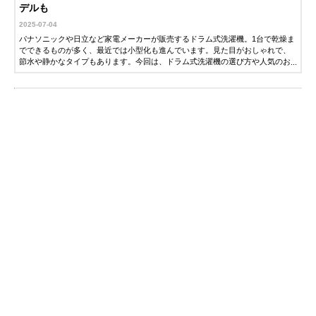
デルも
2025-07-04
パナソニックや日立など家電メーカーが販売するドラム式洗濯機。1台で乾燥ま
でできるものが多く、最近では小型化も進んでいます。見た目がおしゃれで、
節水や静かなタイプもあります。今回は、ドラム式洗濯機の選び方や人気のお
すすめ商品をご紹介。一人暮らしに必要な洗濯容量や自動掃除・洗剤投入機能
にも注目です。