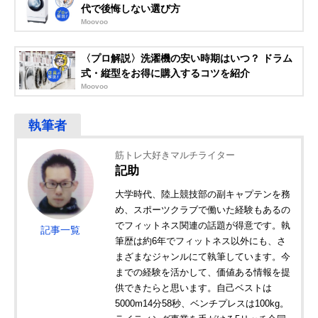
代で後悔しない選び方
Moovoo
〈プロ解説〉洗濯機の安い時期はいつ？ ドラム
式・縦型をお得に購入するコツを紹介
Moovoo
筋トレ大好きマルチライター
記助
大学時代、陸上競技部の副キャプテンを務
め、スポーツクラブで働いた経験もあるの
でフィットネス関連の話題が得意です。執
記事一覧
筆歴は約6年でフィットネス以外にも、さ
まざまなジャンルにて執筆しています。今
までの経験を活かして、価値ある情報を提
供できたらと思います。自己ベストは
5000m14分58秒、ベンチプレスは100kg。