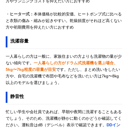
方やランニングコストを抑えたい方におすすめ
・
ヒーター式：
本体価格が比較的安価。ヒートポンプ式に比べる
と衣類の傷み・縮みが起きやすい。乾燥頻度がそれほど高くない
方や初期費用を抑えたい方におすすめ
洗濯容量
一人暮らしの方は一般に、家族住まいの方よりも洗濯物の量が少
ない傾向です。
一人暮らしの方がドラム式洗濯機を選ぶ場合、
5kg〜7kg程度の容量が目安
です。ただし、まとめ洗いをしたい
方や、自宅の洗濯機で布団や毛布などを洗いたい方は7kg〜8kg
以上のモデルを選びましょう。
静音性
忙しい学生や会社員であれば、早朝や夜間に洗濯することもある
でしょう。そのため、洗濯機が静かに動くのかどうか確認してく
ださい。運転音はdB（デシベル）表示で確認できます。
DDイン