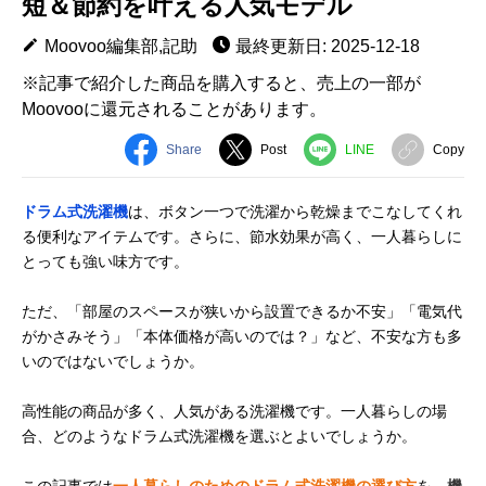
短＆節約を叶える人気モデル
Moovoo編集部,記助
最終更新日: 2025-12-18
※記事で紹介した商品を購入すると、売上の一部が
Moovooに還元されることがあります。
Share
Post
LINE
Copy
ドラム式洗濯機
は、ボタン一つで洗濯から乾燥までこなしてくれ
る便利なアイテムです。さらに、節水効果が高く、一人暮らしに
とっても強い味方です。
ただ、「部屋のスペースが狭いから設置できるか不安」「電気代
がかさみそう」「本体価格が高いのでは？」など、不安な方も多
いのではないでしょうか。
高性能の商品が多く、人気がある洗濯機です。一人暮らしの場
合、どのようなドラム式洗濯機を選ぶとよいでしょうか。
この記事では
一人暮らしのためのドラム式洗濯機の選び方
を、
機