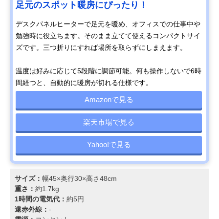
足元のスポット暖房にぴったり！
デスクパネルヒーターで足元を暖め、オフィスでの仕事中や
勉強時に役立ちます。そのまま立てて使えるコンパクトサイ
ズです。三つ折りにすれば場所を取らずにしまえます。
温度は好みに応じて5段階に調節可能。何も操作しないで6時
間経つと、自動的に暖房が切れる仕様です。
Amazonで見る
楽天市場で見る
Yahoo!で見る
サイズ：
幅45×奥行30×高さ48cm
重さ：
約1.7kg
1時間の電気代：
約5円
遠赤外線：
-