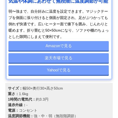
気温や体調にあわせて無段階に温度調節が可能
弱〜強まで、自分好みに温度を設定できます。マジックテー
プを側面に張り付けると側面が固定され、足がぶつかっても
倒れず快適です。広いヒーター面で膝下を囲み、じんわりと
暖めます。折り畳むと50×50cmになり、ソファや棚のちょっ
とした隙間にしまえて便利です。
Amazonで見る
楽天市場で見る
Yahoo!で見る
サイズ：
幅50×奥行30×高さ50cm
重さ：
1.6kg
1時間の電気代：
約3.3円
遠赤外線：
-
電源：
コンセント
温度調節機能：
強・中・弱（無段階調節）