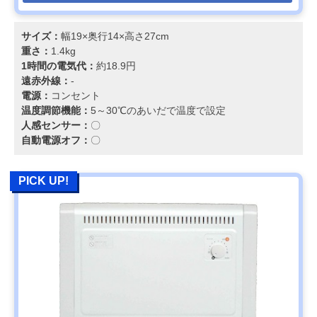
サイズ：
幅19×奥行14×高さ27cm
重さ：
1.4kg
1時間の電気代：
約18.9円
遠赤外線：
-
電源：
コンセント
温度調節機能：
5～30℃のあいだで温度で設定
人感センサー：
〇
自動電源オフ：
〇
PICK UP!