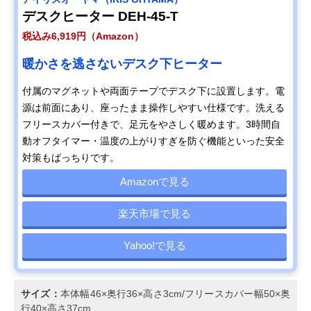
デスクヒーター DEH-45-T
税込み6,919円（Amazon）
暖かさを逃さないデスク下ヒーター
付属のマグネットや両面テープでデスク下に設置します。電
源は前面にあり、座ったまま操作しやすい仕様です。洗える
フリースカバー付きで、足元をやさしく暖めます。3時間自
動オフタイマー・温度の上がりすぎを防ぐ機能といった安全
対策もばっちりです。
Amazonで見る
楽天市場で見る
Yahoo!で見る
サイズ：
本体幅46×奥行36×高さ3cm/フリースカバー幅50×奥
行40×高さ37cm