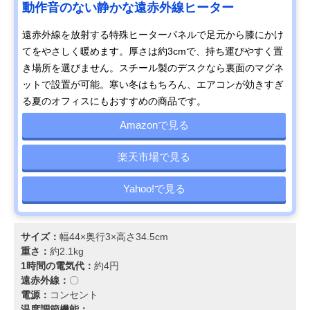
動作音のない静かな遠赤外線ヒーター
遠赤外線を放射する特殊ヒーターパネルで足元から膝にかけ
てをやさしく暖めます。厚さは約3cmで、持ち運びやすく置
き場所を選びません。スチール製のデスクなら裏面のマグネ
ットで設置が可能。寒い冬はもちろん、エアコンが効きすぎ
る夏のオフィスにもおすすめの商品です。
Amazonで見る
楽天市場で見る
Yahoo!で見る
サイズ：
幅44×奥行3×高さ34.5cm
重さ：
約2.1kg
1時間の電気代：
約4円
遠赤外線：
〇
電源：
コンセント
温度調節機能：
-