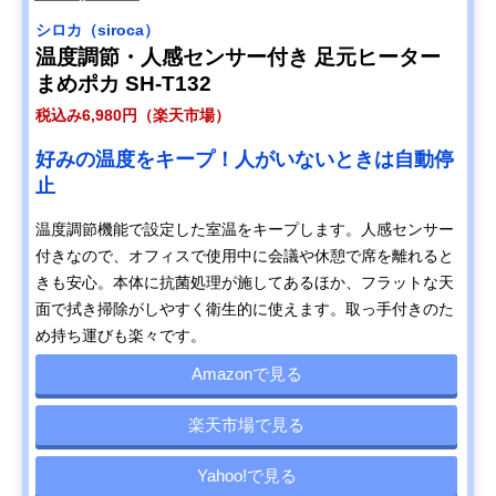
シロカ（siroca）
温度調節・人感センサー付き 足元ヒーター
まめポカ SH-T132
税込み6,980円（楽天市場）
好みの温度をキープ！人がいないときは自動停
止
温度調節機能で設定した室温をキープします。人感センサー
付きなので、オフィスで使用中に会議や休憩で席を離れると
きも安心。本体に抗菌処理が施してあるほか、フラットな天
面で拭き掃除がしやすく衛生的に使えます。取っ手付きのた
め持ち運びも楽々です。
Amazonで見る
楽天市場で見る
Yahoo!で見る