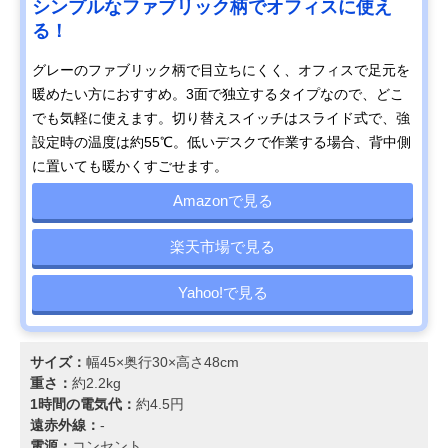
シンプルなファブリック柄でオフィスに使え
る！
グレーのファブリック柄で目立ちにくく、オフィスで足元を
暖めたい方におすすめ。3面で独立するタイプなので、どこ
でも気軽に使えます。切り替えスイッチはスライド式で、強
設定時の温度は約55℃。低いデスクで作業する場合、背中側
に置いても暖かくすごせます。
Amazonで見る
楽天市場で見る
Yahoo!で見る
サイズ：
幅45×奥行30×高さ48cm
重さ：
約2.2kg
1時間の電気代：
約4.5円
遠赤外線：
-
電源：
コンセント