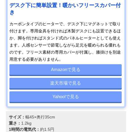
デスク下に簡単設置！暖かいフリースカバー付
き
カーボンタイプのヒーターで、デスク下にマグネットで取り
付けます。専用金具を付ければ木製デスクにも設置できるほ
か、脚を付ければスタンド式のパネルヒーターとしても使え
ます。人感センサーで節電しながら足元を暖められる優れも
のです。フリース素材の専用カバーが付属し、膝掛けを別途
用意する必要がありません。
Amazonで見る
楽天市場で見る
Yahoo!で見る
サイズ：
幅45×奥行35cm
重さ：
1.2kg
1時間の電気代：
約1.5円