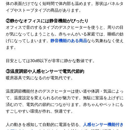
体の表面だけでなく短時間で体内部も温めます。形状はパネルタ
イプやストーブタイプの商品があります。
②静かなオフィスには静音機能がぴったり
オフィスで音のするタイプのデスクヒーターを使うと、周りの目
が気になってしまうことも。赤ちゃんがいる家庭では、睡眠の妨
げになってしまいます。
静音機能のある商品
なら気兼ねなく使え
ます。
目安としては30dB以下が非常に静かな数値です。
③温度調節や人感センサーで電気代節約
暖房器具で気になるのが電気代です。
温度調節機能付きのデスクヒーターは使い道や体調・気温によっ
て、温度設定を変えられるのが魅力です。無駄に室温を上げずに
済むので、電気代の節約につながります。赤ちゃんやペットにも
すごしやすい環境が作れ、快適です。
人の動きを感知して自動的に電源を切る、
人感センサー機能付き