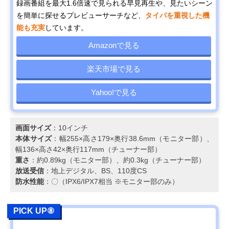
録画番組を最大1.6倍速で見られる早見再生や、見たいシーン
を簡単に探せるプレビューサーチなど、
タイパを重視した機
能も充実
しています。
Amazonで見る
楽天市場で見る
Yahoo!で見る
画面サイズ
：10インチ
本体サイズ
：幅255×高さ179×奥行38.6mm（モニター部）、
幅136×高さ42×奥行117mm（チューナー部）
重さ
：約0.89kg（モニター部）、約0.3kg（チューナー部）
放送受信
：地上デジタル、BS、110度CS
防水性能
：〇（IPX6/IPX7相当 ※モニター部のみ）
PICK UP⑧