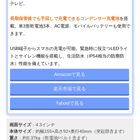
テレビ。
長期保管後でも手回しで充電できるコンデンサー充電池
を搭
載。単3形乾電池3本、AC電源、モバイルバッテリーも使用で
きます。
USB端子からスマホの充電が可能。緊急時に役立つLEDライ
トとサイレン機能を搭載し、生活防水（IP54相当の防塵防
水）性能を備えています。
Amazonで見る
楽天市場で見る
Yahoo!で見る
画面サイズ
：4.3インチ
本体サイズ
：約幅155×高さ92×奥行40mm（突起部含まず）
重さ
：約0.37kg（乾電池/ベルト含まず）