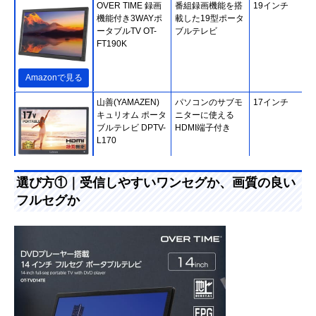
OVER TIME 録画
番組録画機能を搭
19インチ
機能付き3WAYポ
載した19型ポータ
ータブルTV OT-
ブルテレビ
FT190K
Amazonで見る
山善(YAMAZEN)
パソコンのサブモ
17インチ
キュリオム ポータ
ニターに使える
ブルテレビ DPTV-
HDMI端子付き
L170
Amazonで見る
選び方①｜受信しやすいワンセグか、画質の良い
フルセグか
パナソニック
お風呂でテレビや
15インチ
(Panasonic) プラ
ブルーレイを楽し
イベート・ビエラ
める防水仕様
防水モデル UN-
15LD12H
Amazonで見る
グリーンハウス
部屋でも外でもテ
14インチ
Amazonで見る
(Green House) 14
レビが楽しめる