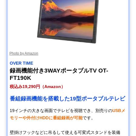
Photo by Amazon
OVER TIME
録画機能付き3WAYポータブルTV OT-
FT190K
税込み19,290円（Amazon）
番組録画機能を搭載した19型ポータブルテレビ
19インチの大きな画面でテレビを視聴でき、別売りの
USBメ
モリーや外付けHDDに番組録画が可能
です。
壁掛けフックなどに吊るして使える可変式スタンドを装備