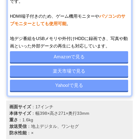
です。
HDMI端子付きのため、ゲーム機用モニターや
パソコンのサ
ブモニターとしても使用可能
。
地デジ番組をUSBメモリや外付けHDDに録画でき、写真や動
画といった外部データの再生にも対応しています。
Amazonで見る
楽天市場で見る
Yahoo!で見る
画面サイズ
：17インチ
本体サイズ
：幅398×高さ271×奥行33mm
重さ
：1.6kg
放送受信
：地上デジタル、ワンセグ
防水性能
：×