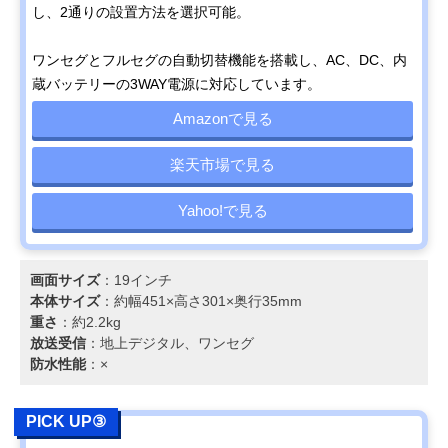
し、2通りの設置方法を選択可能。
ワンセグとフルセグの自動切替機能を搭載し、AC、DC、内
蔵バッテリーの3WAY電源に対応しています。
Amazonで見る
楽天市場で見る
Yahoo!で見る
画面サイズ
：19インチ
本体サイズ
：約幅451×高さ301×奥行35mm
重さ
：約2.2kg
放送受信
：地上デジタル、ワンセグ
防水性能
：×
PICK UP③