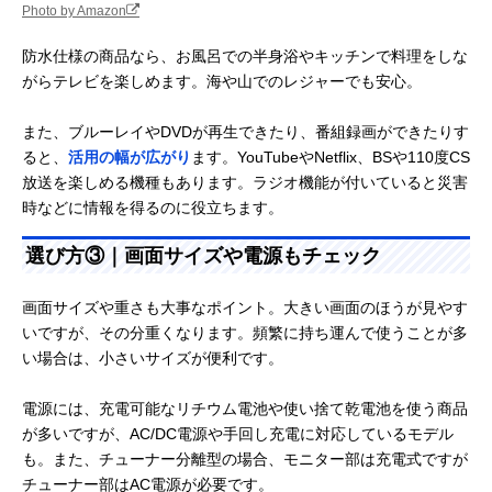
Photo by Amazon
防水仕様の商品なら、お風呂での半身浴やキッチンで料理をしな
がらテレビを楽しめます。海や山でのレジャーでも安心。
また、ブルーレイやDVDが再生できたり、番組録画ができたりす
ると、
活用の幅が広がり
ます。YouTubeやNetflix、BSや110度CS
放送を楽しめる機種もあります。ラジオ機能が付いていると災害
時などに情報を得るのに役立ちます。
選び方③｜画面サイズや電源もチェック
画面サイズや重さも大事なポイント。大きい画面のほうが見やす
いですが、その分重くなります。頻繁に持ち運んで使うことが多
い場合は、小さいサイズが便利です。
電源には、充電可能なリチウム電池や使い捨て乾電池を使う商品
が多いですが、AC/DC電源や手回し充電に対応しているモデル
も。また、チューナー分離型の場合、モニター部は充電式ですが
チューナー部はAC電源が必要です。