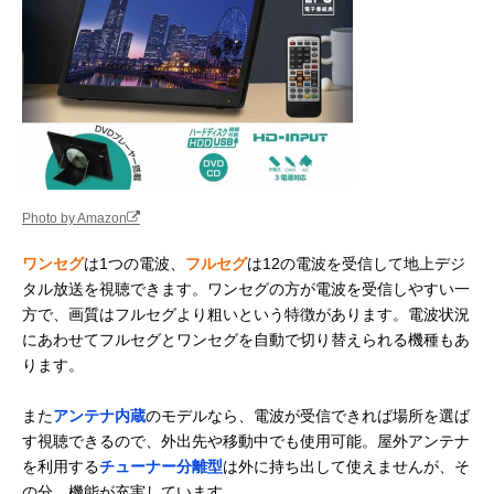
型 バッテリー内蔵
3WAY電源
ポータブルテレビ
GH-PTV14A
OVER TIME DVD
好きな場所でDVD
14インチ
Amazonで見る
プレーヤー搭載14
を楽しめる
インチ フルセグ
ポータブルテレビ
OT-TVD14TE
パナソニック
タイパ機能も充実
10インチ
Amazonで見る
(Panasonic) プラ
した、防水型ポー
Photo by Amazon
イベート・ビエラ
タブルテレビ
防水モデル UN-
ワンセグ
は1つの電波、
フルセグ
は12の電波を受信して地上デジ
10L12
タル放送を視聴できます。ワンセグの方が電波を受信しやすい一
方で、画質はフルセグより粗いという特徴があります。電波状況
STAYER 5インチ
水に濡れやすい場
5インチ
Amazonで見る
にあわせてフルセグとワンセグを自動で切り替えられる機種もあ
防水フルセグワン
所でもテレビを視
セグテレビ ST-
聴できる
ります。
5VWP-FSB-WH
山善(YAMAZEN)
10年間放置しても
4.3インチ
また
アンテナ内蔵
のモデルなら、電波が受信できれば場所を選ば
Amazonで見る
手回し充電テレビ
使える、手回し充
す視聴できるので、外出先や移動中でも使用可能。屋外アンテナ
+ラジオ JYTM-
電対応テレビ
を利用する
チューナー分離型
は外に持ち出して使えませんが、そ
RTV430
の分、機能が充実しています。