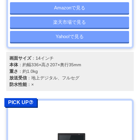
Amazonで見る
楽天市場で見る
Yahoo!で見る
画面サイズ
：14インチ
本体
：約幅336×高さ207×奥行35mm
重さ
：約1.0kg
放送受信
：地上デジタル、フルセグ
防水性能
：×
PICK UP⑦