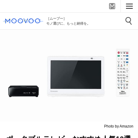
［ムーブー］
モノ選びに、もっと納得を。
Photo by Amazon