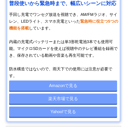
普段使いから緊急時まで、幅広いシーンに対応
手回し充電でワンセグ放送を視聴でき、AM/FMラジオ、サイ
レン、LEDライト、スマホ充電といった
緊急時に役立つ5つの
機能を搭載
しています。
内蔵の充電式バッテリーまたは単3形乾電池3本でも使用可
能。マイクロSDカードを使えば視聴中のテレビ番組を録画で
き、保存されている動画や音楽も再生可能です。
防水構造ではないので、雨天下での使用には注意が必要で
す。
Amazonで見る
楽天市場で見る
Yahoo!で見る