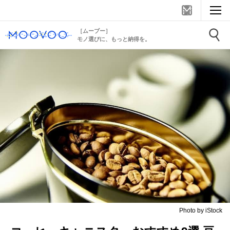
［ムーブー］
モノ選びに、もっと納得を。
Photo by iStock