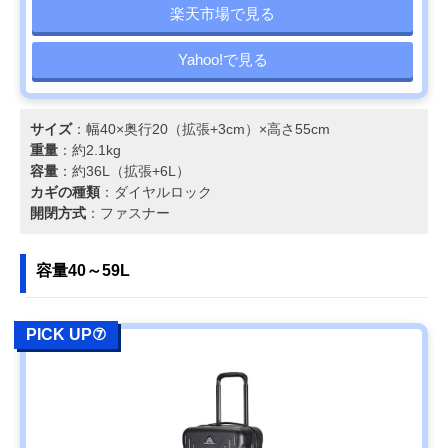
楽天市場で見る
Yahoo!で見る
サイズ
：幅40×奥行20（拡張+3cm）×高さ55cm
重量
：約2.1kg
容量
：約36L（拡張+6L）
カギの種類
：ダイヤルロック
開閉方式
：ファスナー
容量40～59L
PICK UP⑦