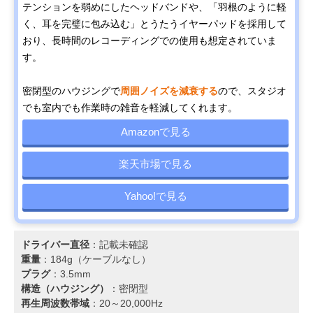
テンションを弱めにしたヘッドバンドや、「羽根のように軽
く、耳を完璧に包み込む」とうたうイヤーパッドを採用して
おり、長時間のレコーディングでの使用も想定されていま
す。
密閉型のハウジングで
周囲ノイズを減衰する
ので、スタジオ
でも室内でも作業時の雑音を軽減してくれます。
Amazonで見る
楽天市場で見る
Yahoo!で見る
ドライバー直径
：記載未確認
重量
：184g（ケーブルなし）
プラグ
：3.5mm
構造（ハウジング）
：密閉型
再生周波数帯域
：20～20,000Hz