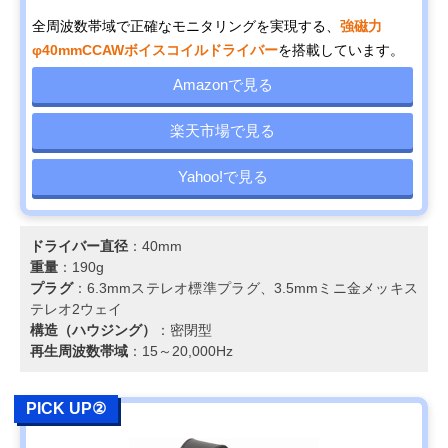
全周波数帯域で正確なモニタリングを実現する、
強磁力
φ40mmCCAWボイスコイルドライバー
を搭載しています。
Amazonで見る
楽天市場で見る
Yahoo!で見る
ドライバー直径
：40mm
重量
：190g
プラグ
：6.3mmステレオ標準プラグ、3.5mmミニ金メッキス
テレオ2ウェイ
構造（ハウジング）
：密閉型
再生周波数帯域
：15～20,000Hz
PICK UP②