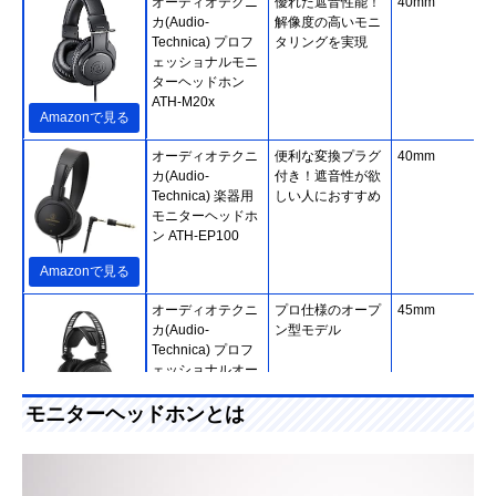
オーディオテクニ
優れた遮音性能！
40mm
カ(Audio-
解像度の高いモニ
Technica) プロフ
タリングを実現
ェッショナルモニ
ターヘッドホン
ATH-M20x
Amazonで見る
オーディオテクニ
便利な変換プラグ
40mm
カ(Audio-
付き！遮音性が欲
Technica) 楽器用
しい人におすすめ
モニターヘッドホ
ン ATH-EP100
Amazonで見る
オーディオテクニ
プロ仕様のオープ
45mm
カ(Audio-
ン型モデル
Technica) プロフ
ェッショナルオー
プンバックリファ
レンスヘッドホン
モニターヘッドホンとは
Amazonで見る
ATH-R70x
ソニー(SONY) モ
原音そのままの高
40mm、ドーム
Amazonで見る
ニターヘッドホン
音質！1989年から
（CCAW採用）