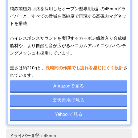
純鉄製磁気回路を採用したオープン型専用設計の45mmドラ
イバーと、すべての音域を高純度で再現する高磁力マグネッ
トを搭載。
ハイレスポンスサウンドを実現するカーボン繊維入り合成樹
脂材や、より自然な音が広がるハニカムアルミニウムパンチ
ングメッシュも採用しています。
重さは約210gと、
長時間の作業でも疲れを感じにくく設計
さ
れています。
Amazonで見る
楽天市場で見る
Yahoo!で見る
ドライバー直径
：45mm