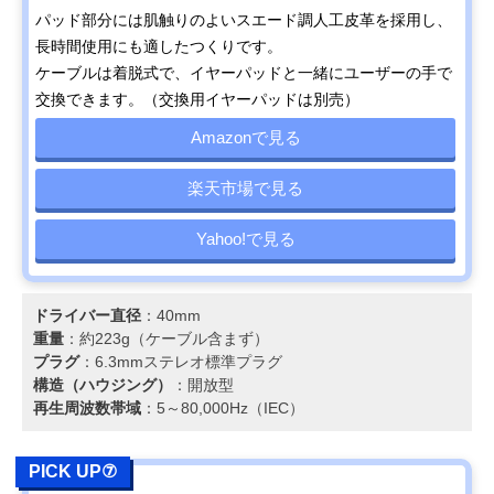
パッド部分には肌触りのよいスエード調人工皮革を採用し、
長時間使用にも適したつくりです。
ケーブルは着脱式で、イヤーパッドと一緒にユーザーの手で
交換できます。（交換用イヤーパッドは別売）
Amazonで見る
楽天市場で見る
Yahoo!で見る
ドライバー直径
：40mm
重量
：約223g（ケーブル含まず）
プラグ
：6.3mmステレオ標準プラグ
構造（ハウジング）
：開放型
再生周波数帯域
：5～80,000Hz（IEC）
PICK UP⑦