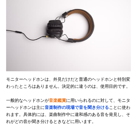
MDR-CD900ST
続くロングセラー
商品
ソニー(SONY) モ
中域の骨太感と全
40mm、ドーム
Amazonで見る
ニターヘッドホン
体を俯瞰できる音
（CCAWボイス
MDR-M1ST
像を両立
イル）
ソニー(SONY) モ
5～80,000Hzの超
40mm
Amazonで見る
ニターヘッドホン
広帯域再生
MDR-MV1
ゼンハイザー スタ
密閉型で周囲のノ
記載未確認
Amazonで見る
ジオヘッドホン
イズを減衰
HD 200 PRO
ゼンハイザー 密閉
偏り・歪みのより
記載未確認
楽天市場で見る
モニターヘッドホンは、外見だけだと普通のヘッドホンと特別変
型モニターヘッド
少ない自然なサウ
わったところはありません。決定的に違うのは、使用目的です。
ホン HD 300 PRO
ンドを再生
ヤマハ(YAMAHA)
高解像度・高分解
45mm（CCAW
Amazonで見る
一般的なヘッドホンが
音楽鑑賞
に用いられるのに対して、モニタ
HPH-MT8
能で原音を再現
イスコイル）
ーヘッドホンは主に
音楽制作の現場で音を聞き分ける
ことに使わ
れます。具体的には、楽曲制作中に違和感のある音を発見し、そ
れがどの音か聞き分けるときなどに用います。
ヤマハ(YAMAHA)
楽器練習に最適！
38mm
Amazonで見る
ヘッドホン HPH-
低価格なのに本格
50
的な高音質