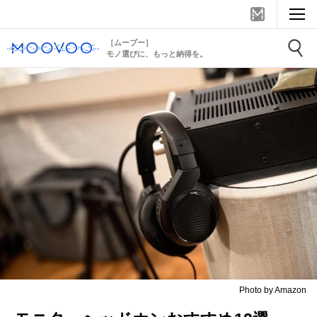
［ムーブー］
モノ選びに、もっと納得を。
Photo by Amazon