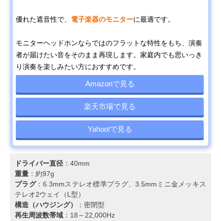
優れた遮音性で、
電子楽器のモニター
に最適です。
モニターヘッドホンならではのフラットな特性をもち、演奏
者が届けたい音をそのまま再現します。家庭内でも思いっき
り演奏を楽しみたい方におすすめです。
Amazonで見る
楽天市場で見る
Yahoo!で見る
ドライバー直径
：40mm
重量
：約97g
プラグ
：6.3mmステレオ標準プラグ、3.5mmミニ金メッキス
テレオ2ウェイ（L型）
構造（ハウジング）
：密閉型
再生周波数帯域
：18～22,000Hz