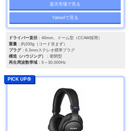
楽天市場で見る
Yahoo!で見る
ドライバー直径
：40mm、ドーム型（CCAW採用）
重量
：約200g（コード含まず）
プラグ
：6.3mmステレオ標準プラグ
構造（ハウジング）
：密閉型
再生周波数帯域
：5～30,000Hz
PICK UP⑤