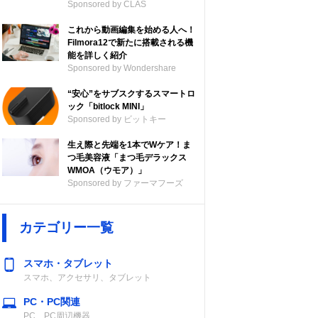
Sponsored by CLAS
これから動画編集を始める人へ！
Filmora12で新たに搭載される機
能を詳しく紹介
Sponsored by Wondershare
“安心”をサブスクするスマートロ
ック「bitlock MINI」
Sponsored by ビットキー
生え際と先端を1本でWケア！ま
容量
最大バッテリー
つ毛美容液「まつ毛デラックス
持続時間
WMOA（ウモア）」
Sponsored by ファーマフーズ
6
64GB／256GB
10時間
カテゴリー一覧
スマホ・タブレット
スマホ、アクセサリ、タブレット
PC・PC関連
6
64GB／256GB
10時間
PC、PC周辺機器