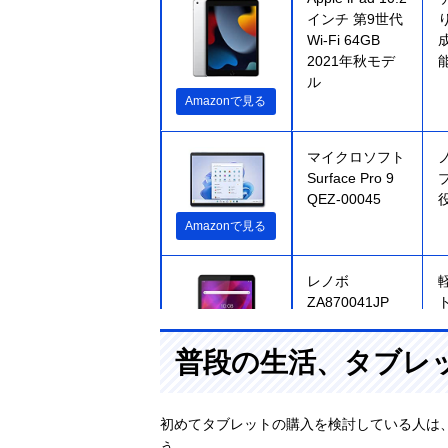
インチ 第9世代
Wi-Fi 64GB
2021年秋モデ
ル
Amazonで見る
マイクロソフト
Surface Pro 9
QEZ-00045
Amazonで見る
レノボ
ZA870041JP
普段の生活、タブレ
Amazonで見る
初めてタブレットの購入を検討している人は
Amazon Fire
A
う。