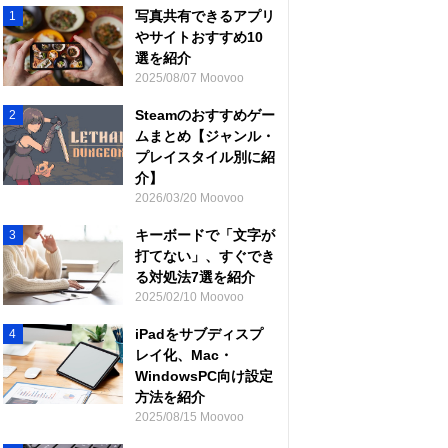
写真共有できるアプリ
1
やサイトおすすめ10
選を紹介
2025/08/07 Moovoo
Steamのおすすめゲー
2
ムまとめ【ジャンル・
プレイスタイル別に紹
介】
2026/03/20 Moovoo
キーボードで「文字が
3
打てない」、すぐでき
る対処法7選を紹介
2025/02/10 Moovoo
iPadをサブディスプ
4
レイ化、Mac・
WindowsPC向け設定
方法を紹介
2025/08/15 Moovoo