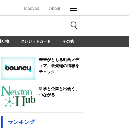
Moovoo
About
乗り物
クレジットカード
その他
未来がともる動画メデ
ィア。最先端の情報を
チェック！
科学と企業と出会う、
つながる
ランキング