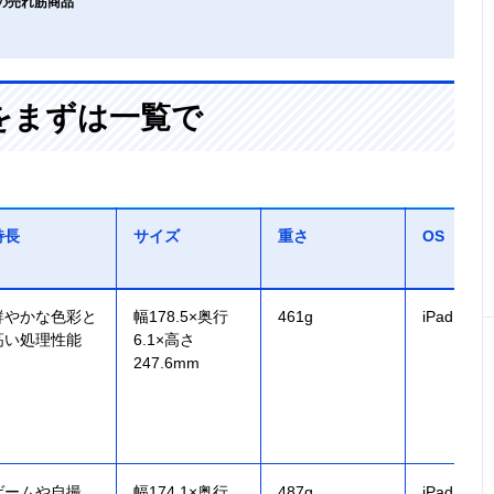
ーの売れ筋商品
をまずは一覧で
特長
サイズ
重さ
OS
鮮やかな色彩と
幅178.5×奥行
461g
iPad OS 1
高い処理性能
6.1×高さ
247.6mm
ゲームや自撮
幅174.1×奥行
487g
iPad OS 1