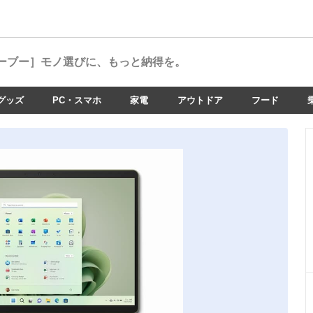
ーブー］
モノ選びに、もっと納得を。
グッズ
PC・スマホ
家電
アウトドア
フード