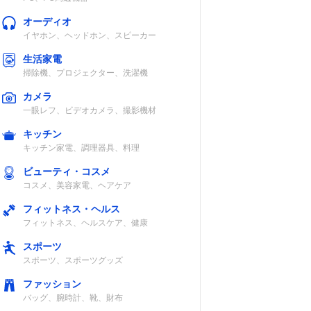
オーディオ
イヤホン、ヘッドホン、スピーカー
生活家電
掃除機、プロジェクター、洗濯機
カメラ
1
128GB／
15.5時間
一眼レフ、ビデオカメラ、撮影機材
256GB
キッチン
キッチン家電、調理器具、料理
ビューティ・コスメ
コスメ、美容家電、ヘアケア
1
32GB
約12時間
フィットネス・ヘルス
フィットネス、ヘルスケア、健康
スポーツ
スポーツ、スポーツグッズ
ファッション
バッグ、腕時計、靴、財布
32／64GB
13時間