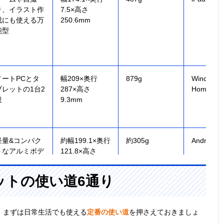
り、イラスト作
7.5×高さ
成にも使える万
250.6mm
能型
ノートPCとタ
幅209×奥行
879g
Windows1
ブレットの1台2
287×高さ
Home
役
9.3mm
軽量&コンパク
約幅199.1×奥行
約305g
Android 1
トなアルミボデ
121.8×高さ
ィ
8.2mm
ットの使い道6通り
、まずは日常生活でも使える
定番の使い道
を押さえておきましょ
mazonユーザ
201.9×137.3×9.
337g
Fire OS 8