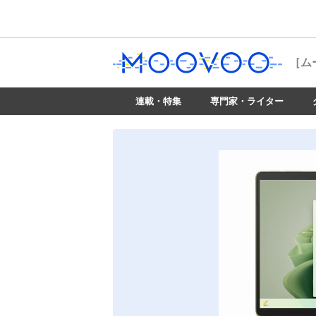
［ム
連載・特集
専門家・ライター