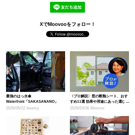
XでMoovooをフォロー！
最強のはっ水傘
〈プロ解説〉窓の断熱シート、おす
Waterfront「SAKASANANO」
すめ11選 効果や用途にあった選び
方も紹介
2026/05/22 bouncy
2026/03/26 Moovoo