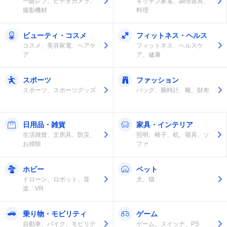
一眼レフ、ビデオカメラ、
キッチン家電、調理器具、
撮影機材
料理
ビューティ・コスメ
フィットネス・ヘルス
コスメ、美容家電、ヘアケ
フィットネス、ヘルスケ
ア
ア、健康
スポーツ
ファッション
スポーツ、スポーツグッズ
バッグ、腕時計、靴、財布
日用品・雑貨
家具・インテリア
生活雑貨、文房具、防災、
照明、椅子、机、寝具、ソ
お掃除
ファ
ホビー
ペット
ドローン、ロボット、音
犬、猫
楽、VR
乗り物・モビリティ
ゲーム
自動車、バイク、モビリテ
ゲーム、スイッチ、PS