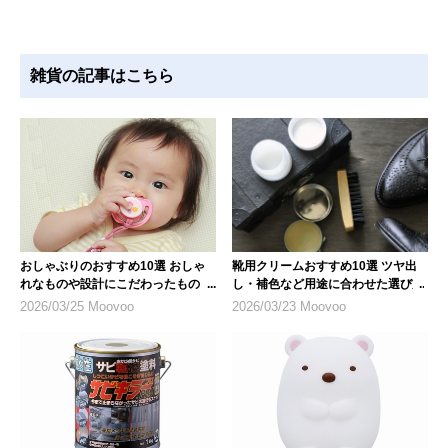
雑貨の記事はこちら
おしゃぶりのおすすめ10選 おしゃ
靴用クリームおすすめ10選 ツヤ出
れなものや設計にこだわったものを
し・補色など用途に合わせた選び方
紹介
2026/03/25 Moovoo
2026/03/23 Moovoo