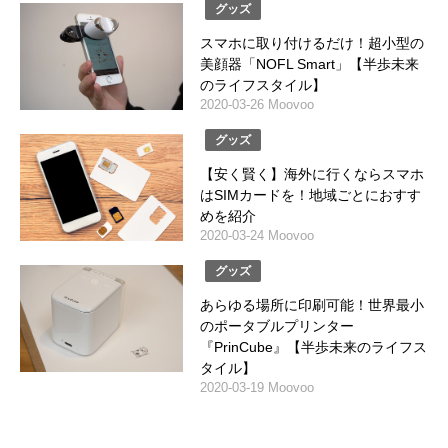
グッズ
スマホに取り付けるだけ！超小型の
美顔器「NOFL Smart」【半歩未来
のライフスタイル】
2020-03-26 Moovoo
グッズ
【安く賢く】海外に行くならスマホ
はSIMカードを！地域ごとにおすす
めを紹介
2020-03-24 Moovoo
グッズ
あらゆる場所に印刷可能！世界最小
のポータブルプリンター
『PrinCube』【半歩未来のライフス
タイル】
2020-03-19 Moovoo